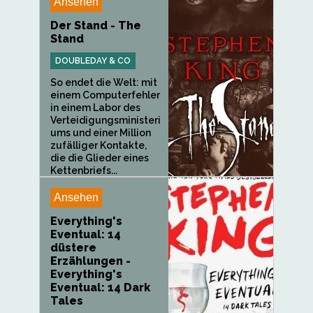
Ansehen
Der Stand - The
Stand
DOUBLEDAY & CO
So endet die Welt: mit
einem Computerfehler
in einem Labor des
Verteidigungsministeri
ums und einer Million
zufälliger Kontakte,
die die Glieder eines
Kettenbriefs...
Ansehen
Everything's
Eventual: 14
düstere
Erzählungen -
Everything's
Eventual: 14 Dark
Tales