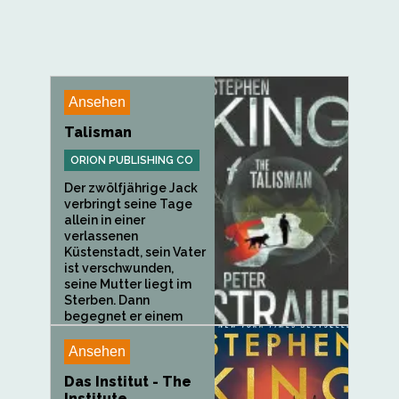
Ansehen
Talisman
ORION PUBLISHING CO
Der zwölfjährige Jack
verbringt seine Tage
allein in einer
verlassenen
Küstenstadt, sein Vater
ist verschwunden,
seine Mutter liegt im
Sterben. Dann
begegnet er einem
Fremden -...
Ansehen
Das Institut - The
Institute