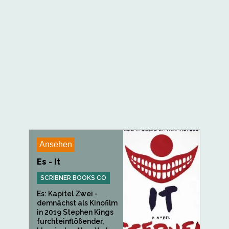
Ansehen
Es - It
SCRIBNER BOOKS CO
Es: Kapitel Zwei -
demnächst als Kinofilm
in 2019 Stephen Kings
furchteinflößender,