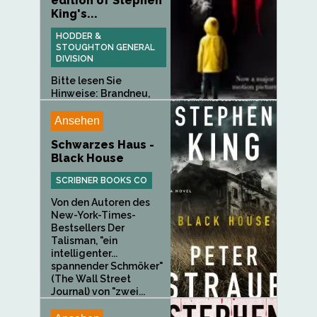
edition of Stephen
King's...
HODDER &
STOUGHTON GENERAL
DIVISION
Bitte lesen Sie
Hinweise: Brandneu,
Internationale...
Ansehen
Schwarzes Haus -
Black House
SCRIBNER BOOKS CO
Von den Autoren des
New-York-Times-
Bestsellers Der
Talisman, "ein
intelligenter...
spannender Schmöker"
(The Wall Street
Journal) von "zwei...