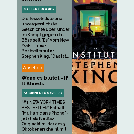
GALLERY BOOKS
Die fesselndste und
unvergesslichste
Geschichte über Kinder
im Kampf gegen das
Böse seit "Es" vom New
York Times-
Bestsellerautor
Stephen King. "Das ist...
Ansehen
Wenn es blutet - If
It Bleeds
SCRIBNER BOOKS CO
*#1 NEW YORK TIMES
BESTSELLER* Enthält
"Mr. Harrigan's Phone" -
jetzt als Netflix-
Originalfilm, der am 5.
Oktober erscheint mit