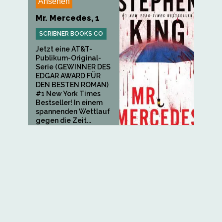
Ansehen
Mr. Mercedes, 1
SCRIBNER BOOKS CO
Jetzt eine AT&T-
Publikum-Original-
Serie (GEWINNER DES
EDGAR AWARD FÜR
DEN BESTEN ROMAN)
#1 New York Times
Bestseller! In einem
spannenden Wettlauf
gegen die Zeit...