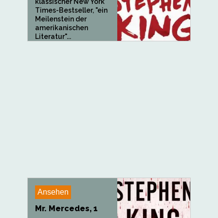
klassischer New York
Times-Bestseller, "ein
Meilenstein der
amerikanischen
Literatur"...
Ansehen
Mr. Mercedes, 1