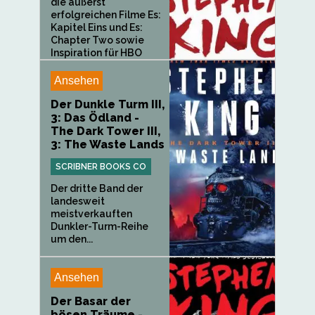
die äußerst
erfolgreichen Filme Es:
Kapitel Eins und Es:
Chapter Two sowie
Inspiration für HBO
Max'...
Ansehen
Der Dunkle Turm III,
3: Das Ödland -
The Dark Tower III,
3: The Waste Lands
SCRIBNER BOOKS CO
Der dritte Band der
landesweit
meistverkauften
Dunkler-Turm-Reihe
um den...
Ansehen
Der Basar der
bösen Träume -