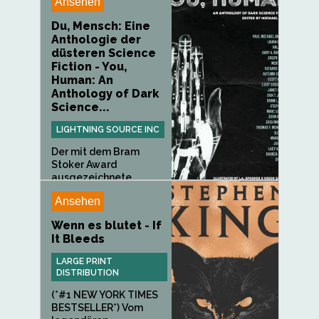
Ansehen
Du, Mensch: Eine
Anthologie der
düsteren Science
Fiction - You,
Human: An
Anthology of Dark
Science...
LIGHTNING SOURCE INC
Der mit dem Bram
Stoker Award
ausgezeichnete...
Ansehen
Wenn es blutet - If
It Bleeds
LARGE PRINT
DISTRIBUTION
(*#1 NEW YORK TIMES
BESTSELLER*) Vom