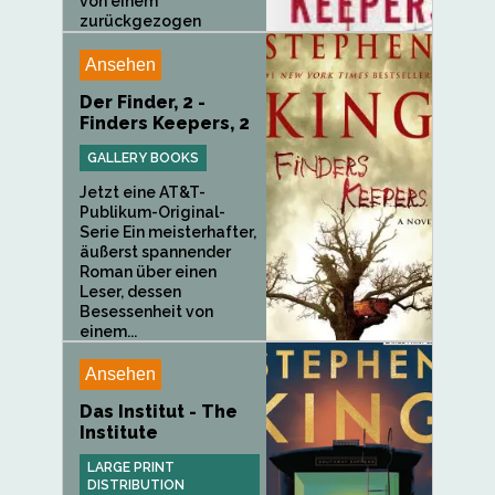
von einem
zurückgezogen
lebenden...
Ansehen
Der Finder, 2 -
Finders Keepers, 2
GALLERY BOOKS
Jetzt eine AT&T-
Publikum-Original-
Serie Ein meisterhafter,
äußerst spannender
Roman über einen
Leser, dessen
Besessenheit von
einem...
Ansehen
Das Institut - The
Institute
LARGE PRINT
DISTRIBUTION