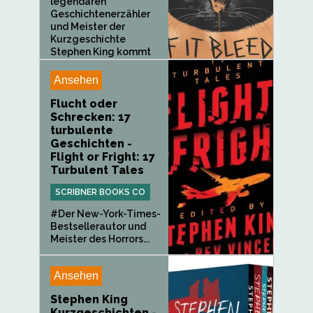
legendären
Geschichtenerzähler
und Meister der
Kurzgeschichte
Stephen King kommt
eine
außergewöhnliche...
Ansehen
Flucht oder
Schrecken: 17
turbulente
Geschichten -
Flight or Fright: 17
Turbulent Tales
SCRIBNER BOOKS CO
#Der New-York-Times-
Bestsellerautor und
Meister des Horrors...
Ansehen
Stephen King
Kurzgeschichten -