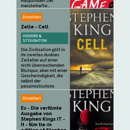
Hauptrollen. Der
meisterhafte...
Ansehen
Zelle - Cell
HODDER &
STOUGHTON
Die Zivilisation glitt in
ihr zweites dunkles
Zeitalter auf einer
nicht überraschenden
Blutspur, aber mit einer
Geschwindigkeit, die
selbst der
pessimistischste
Futurist...
Ansehen
Es - Die verfilmte
Ausgabe von
Stephen Kings IT -
It - film tie-in