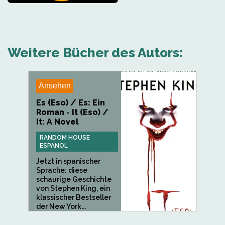
Weitere Bücher des Autors:
Ansehen
Es (Eso) / Es: Ein
Roman - It (Eso) /
It: A Novel
RANDOM HOUSE
ESPANOL
Jetzt in spanischer
Sprache: diese
schaurige Geschichte
von Stephen King, ein
klassischer Bestseller
der New York...