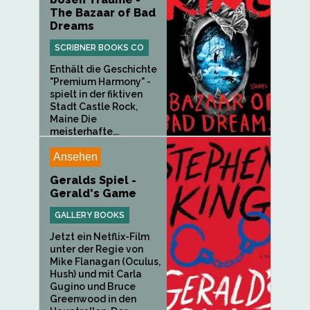
The Bazaar of Bad
Dreams
SCRIBNER BOOKS CO
Enthält die Geschichte
"Premium Harmony" -
spielt in der fiktiven
Stadt Castle Rock,
Maine Die
meisterhafte...
Ansehen
Geralds Spiel -
Gerald's Game
GALLERY BOOKS
Jetzt ein Netflix-Film
unter der Regie von
Mike Flanagan (Oculus,
Hush) und mit Carla
Gugino und Bruce
Greenwood in den