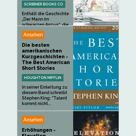
SCRIBNER BOOKS CO
Enthält die Geschichte
„Der Mann im
schwarzen Anzug“, die
in der...
Ansehen
Die besten
amerikanischen
Kurzgeschichten -
The Best American
Short Stories
HOUGHTON MIFFLIN
In seiner Einleitung zu
diesem Band schreibt
Stephen King: "Talent
kommt nicht...
Ansehen
Erhöhungen -
Elevation