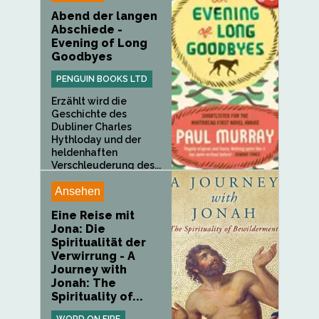
Abend der langen
Abschiede -
Evening of Long
Goodbyes
PENGUIN BOOKS LTD
Erzählt wird die
Geschichte des
Dubliner Charles
Hythloday und der
heldenhaften
Verschleuderung des...
Ansehen
Eine Reise mit
Jona: Die
Spiritualität der
Verwirrung - A
Journey with
Jonah: The
Spirituality of...
WORD ON FIRE