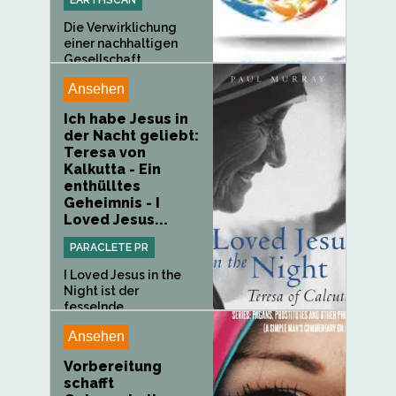
Die Verwirklichung
einer nachhaltigen
Gesellschaft...
Ansehen
Ich habe Jesus in
der Nacht geliebt:
Teresa von
Kalkutta - Ein
enthülltes
Geheimnis - I
Loved Jesus...
PARACLETE PR
I Loved Jesus in the
Night ist der
fesselnde...
Ansehen
Vorbereitung
schafft