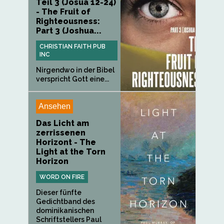
Teil 3 (Josua 12-24)
- The Fruit of
Righteousness:
Part 3 (Joshua...
CHRISTIAN FAITH PUB
INC
Nirgendwo in der Bibel
verspricht Gott eine...
Ansehen
Das Licht am
zerrissenen
Horizont - The
Light at the Torn
Horizon
WORD ON FIRE
Dieser fünfte
Gedichtband des
dominikanischen
Schriftstellers Paul