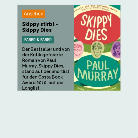
Ansehen
Skippy stirbt -
Skippy Dies
FABER & FABER
Der Bestseller und von
der Kritik gefeierte
Roman von Paul
Murray, Skippy Dies,
stand auf der Shortlist
für den Costa Book
Award 2010, auf der
Longlist...