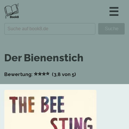
☰
Der Bienenstich
⭐
⭐
⭐
⭐
Bewertung:
(3,8
von 5)