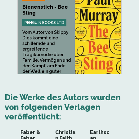
Bienenstich - Bee
Sting
PENGUIN BOOKS LTD
Vom Autor von Skippy
Dies kommt eine
schillernde und
ergreifende
Tragikomödie über
Familie, Vermögen und
den Kampf, am Ende
der Welt ein guter
Mensch zu...
Die Werke des Autors wurden
von folgenden Verlagen
veröffentlicht:
Faber &
Christia
Earthsc
Faber
n Faith
an