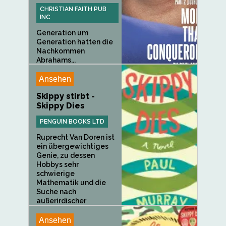
CHRISTIAN FAITH PUB
INC
Generation um
Generation hatten die
Nachkommen
Abrahams...
Ansehen
Skippy stirbt -
Skippy Dies
PENGUIN BOOKS LTD
Ruprecht Van Doren ist
ein übergewichtiges
Genie, zu dessen
Hobbys sehr
schwierige
Mathematik und die
Suche nach
außerirdischer
Intelligenz gehören...
Ansehen