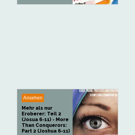
Ansehen
Mehr als nur
Eroberer: Teil 2
(Josua 6-11) - More
Than Conquerors:
Part 2 (Joshua 6-11)