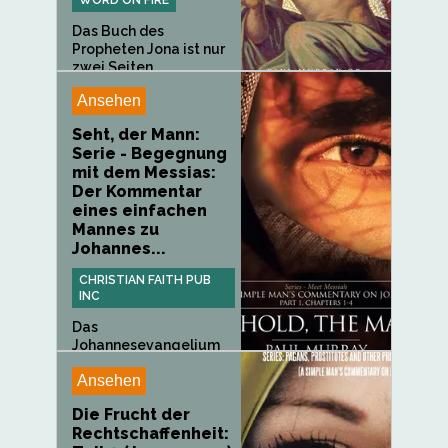
Das Buch des
Propheten Jona ist nur
zwei Seiten...
Ansehen
Seht, der Mann:
Serie - Begegnung
mit dem Messias:
Der Kommentar
eines einfachen
Mannes zu
Johannes...
CHRISTIAN FAITH PUB
INC
Das
Johannesevangelium
ist einzigartig. Was
Ansehen
es...
Die Frucht der
Rechtschaffenheit: