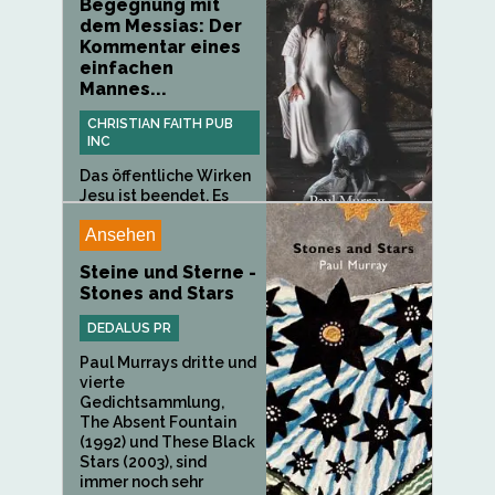
Begegnung mit
dem Messias: Der
Kommentar eines
einfachen
Mannes...
CHRISTIAN FAITH PUB
INC
Das öffentliche Wirken
Jesu ist beendet. Es
wird...
Ansehen
Steine und Sterne -
Stones and Stars
DEDALUS PR
Paul Murrays dritte und
vierte
Gedichtsammlung,
The Absent Fountain
(1992) und These Black
Stars (2003), sind
immer noch sehr