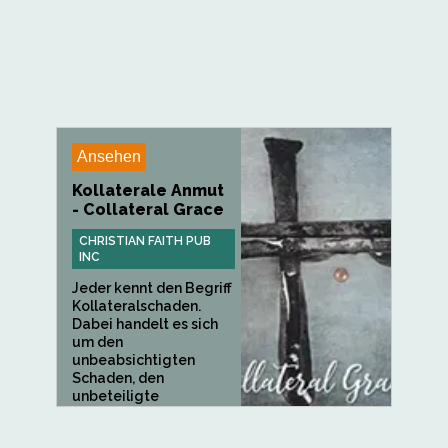
Ansehen
Kollaterale Anmut
- Collateral Grace
CHRISTIAN FAITH PUB
INC
Jeder kennt den Begriff
Kollateralschaden.
Dabei handelt es sich
um den
unbeabsichtigten
Schaden, den
unbeteiligte
Personen...