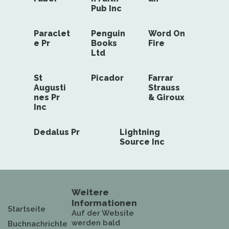
Pub Inc
Paraclet
Penguin
Word On
e Pr
Books
Fire
Ltd
St
Picador
Farrar
Augusti
Strauss
nes Pr
& Giroux
Inc
Dedalus Pr
Lightning
Source Inc
Weitere
Informationen
Startseite
Auf der Website
werden bald
Buchnachrichte