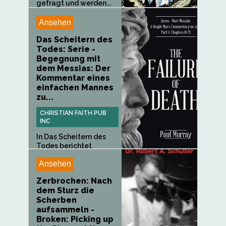
gefragt und werden...
Ansehen
Das Scheitern des
Todes: Serie -
Begegnung mit
dem Messias: Der
Kommentar eines
einfachen Mannes
zu...
CHRISTIAN FAITH PUB
INC
In Das Scheitern des
Todes berichtet
Johannes über...
Ansehen
Zerbrochen: Nach
dem Sturz die
Scherben
aufsammeln -
Broken: Picking up