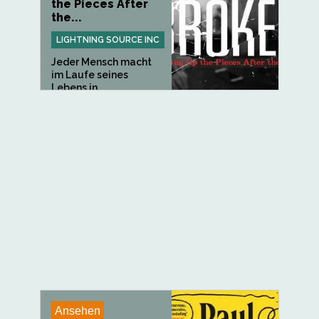
the Pieces After
the...
LIGHTNING SOURCE INC
Jeder Mensch macht
im Laufe seines
Lebens in...
Ansehen