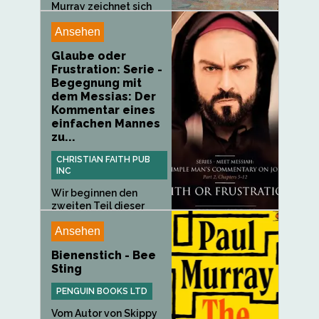
Murray zeichnet sich
durch eine...
Ansehen
Glaube oder
Frustration: Serie -
Begegnung mit
dem Messias: Der
Kommentar eines
einfachen Mannes
zu...
CHRISTIAN FAITH PUB
INC
Wir beginnen den
zweiten Teil dieser
vierteiligen...
Ansehen
Bienenstich - Bee
Sting
PENGUIN BOOKS LTD
Vom Autor von Skippy