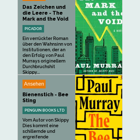
Das Zeichen und
die Leere - The
Mark and the Void
PICADOR
Ein verrückter Roman
über den Wahnsinn von
Institutionen, der an
den Erfolg von Paul
Murrays originellem
Durchbruchshit
Skippy...
Ansehen
Bienenstich - Bee
Sting
PENGUIN BOOKS LTD
Vom Autor von Skippy
Dies kommt eine
schillernde und
ergreifende