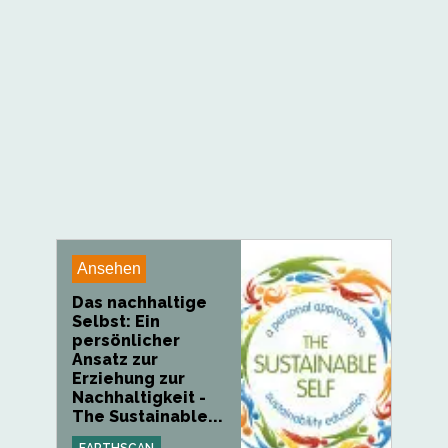
Ansehen
Das nachhaltige
Selbst: Ein
persönlicher
Ansatz zur
Erziehung zur
Nachhaltigkeit -
The Sustainable...
EARTHSCAN