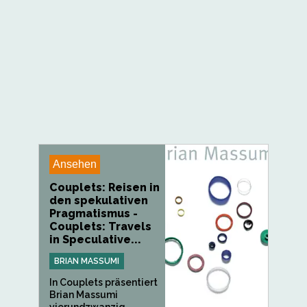
Ansehen
Couplets: Reisen in
den spekulativen
Pragmatismus -
Couplets: Travels
in Speculative...
BRIAN MASSUMI
In Couplets präsentiert
Brian Massumi