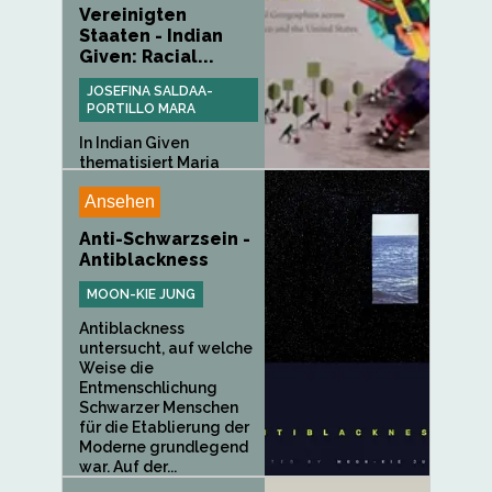
Vereinigten
Staaten - Indian
Given: Racial...
JOSEFINA SALDAA-
PORTILLO MARA
In Indian Given
thematisiert Maria
Josefina...
Ansehen
Anti-Schwarzsein -
Antiblackness
MOON-KIE JUNG
Antiblackness
untersucht, auf welche
Weise die
Entmenschlichung
Schwarzer Menschen
für die Etablierung der
Moderne grundlegend
war. Auf der...