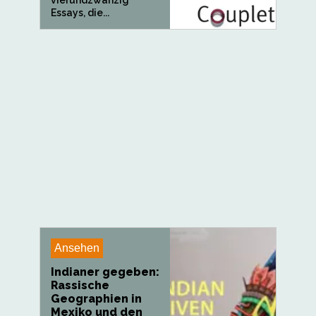
vierundzwanzig
Essays, die...
Ansehen
Indianer gegeben:
Rassische
Geographien in
Mexiko und den