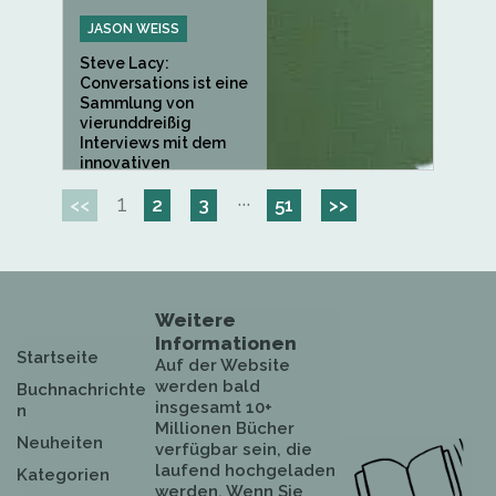
JASON WEISS
Steve Lacy:
Conversations ist eine
Sammlung von
vierunddreißig
Interviews mit dem
innovativen
Saxophonisten und...
1
···
<<
2
3
51
>>
Weitere
Informationen
Startseite
Auf der Website
werden bald
Buchnachrichte
insgesamt 10+
n
Millionen Bücher
Neuheiten
verfügbar sein, die
laufend hochgeladen
Kategorien
werden. Wenn Sie