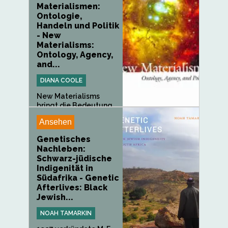
Materialismen:
Ontologie,
Handeln und Politik
- New
Materialisms:
Ontology, Agency,
and...
DIANA COOLE
New Materialisms
bringt die Bedeutung
der innovativen...
Ansehen
Genetisches
Nachleben:
Schwarz-jüdische
Indigenität in
Südafrika - Genetic
Afterlives: Black
Jewish...
NOAH TAMARKIN