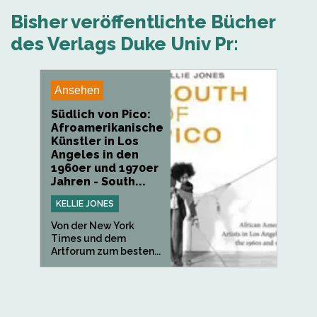
Bisher veröffentlichte Bücher
des Verlags Duke Univ Pr:
Ansehen
Südlich von Pico:
Afroamerikanische
Künstler in Los
Angeles in den
1960er und 1970er
Jahren - South...
KELLIE JONES
Von der New York
Times und dem
Artforum zum besten...