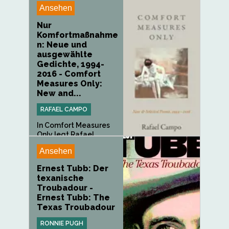
Ansehen
Nur
Komfortmaßnahme
n: Neue und
ausgewählte
Gedichte, 1994-
2016 - Comfort
Measures Only:
New and...
RAFAEL CAMPO
In Comfort Measures
Only legt Rafael
Campo Zeugnis...
Ansehen
Ernest Tubb: Der
texanische
Troubadour -
Ernest Tubb: The
Texas Troubadour
RONNIE PUGH