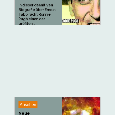
In dieser definitiven
Biografie über Ernest
Tubb rückt Ronnie
Pugh einen der
größten...
Ansehen
Neue