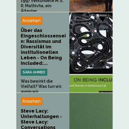
1997 verkündete M. E.
R. Mathivha, ein
Ältester...
Ansehen
Über das
Eingeschlossensei
n: Rassismus und
Diversität im
institutionellen
Leben - On Being
Included:...
SARA AHMED
Was bewirkt die
Vielfalt? Was tun wir,
wenn wir...
Ansehen
Steve Lacy:
Unterhaltungen -
Steve Lacy:
Conversations