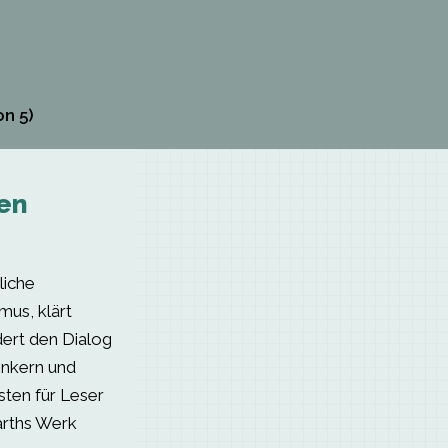
n 5)
en
liche
mus, klärt
dert den Dialog
enkern und
sten für Leser
Barths Werk