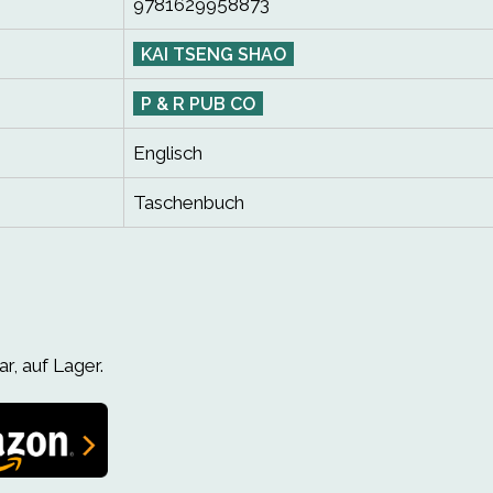
9781629958873
KAI TSENG SHAO
P & R PUB CO
Englisch
Taschenbuch
r, auf Lager.