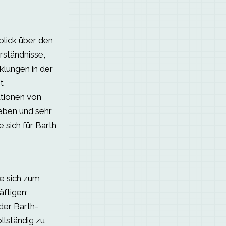
blick über den
rständnisse,
klungen in der
t
ationen von
eben und sehr
e sich für Barth
ie sich zum
äftigen;
der Barth-
llständig zu