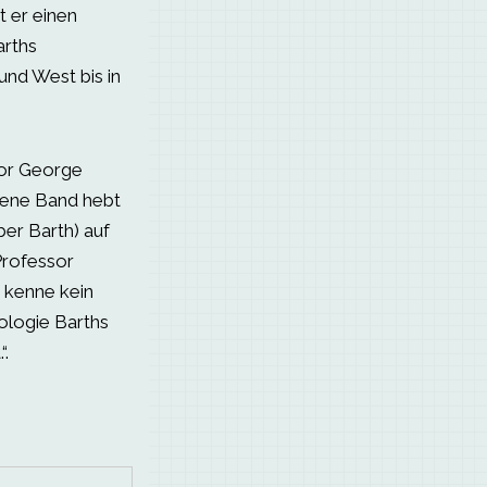
t er einen
arths
und West bis in
or George
mene Band hebt
er Barth) auf
Professor
h kenne kein
eologie Barths
“.