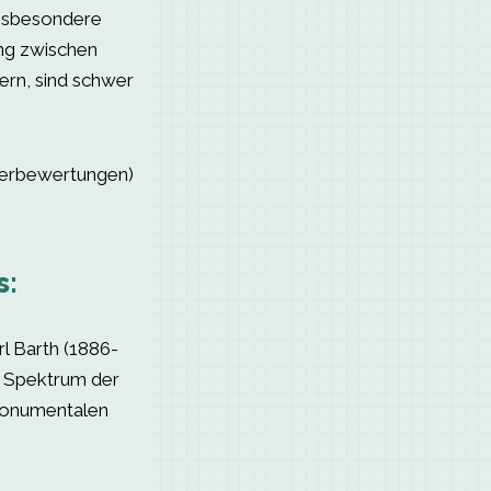
 insbesondere
ng zwischen
ern, sind schwer
serbewertungen)
s:
l Barth (1886-
 Spektrum der
monumentalen