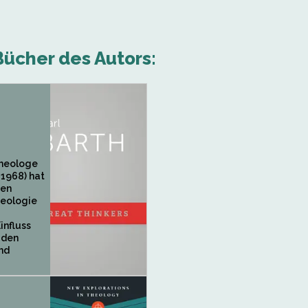
ücher des Autors:
Theologe
-1968) hat
ten
heologie
nfluss
 den
nd