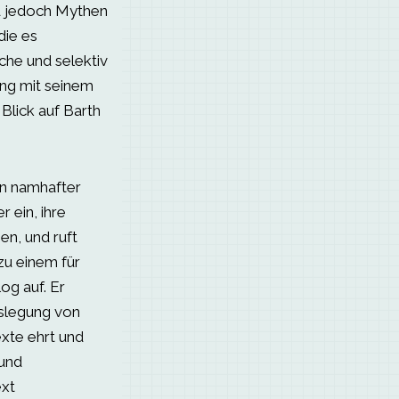
d jedoch Mythen
die es
sche und selektiv
ng mit seinem
Blick auf Barth
in namhafter
r ein, ihre
en, und ruft
zu einem für
og auf. Er
uslegung von
exte ehrt und
 und
ext