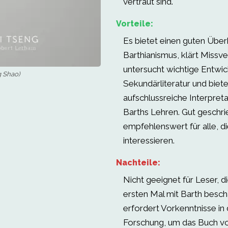
vertraut sind.
Vorteile:
Es bietet einen guten Über
Barthianismus, klärt Missve
untersucht wichtige Entwic
g Shao)
Sekundärliteratur und biete
aufschlussreiche Interpret
Barths Lehren. Gut geschri
empfehlenswert für alle, di
interessieren.
Nachteile:
Nicht geeignet für Leser, d
ersten Mal mit Barth besch
erfordert Vorkenntnisse in 
Forschung, um das Buch vo