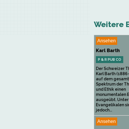
Weitere B
Ansehen
Karl Barth
P & R PUB CO
Der Schweizer 
Karl Barth (1886
auf dem gesam
Spektrum der T
und Ethik einen
monumentalen Ei
ausgeübt. Unter
Evangelikalen si
jedoch...
Ansehen