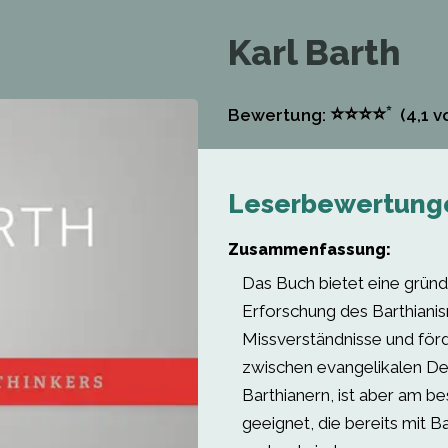
Karl Barth
⭐
⭐
⭐
⭐
⭐
Bewertung:
(4,1
vo
Leserbewertung
Zusammenfassung:
Das Buch bietet eine gründ
Erforschung des Barthianis
Missverständnisse und för
zwischen evangelikalen D
Barthianern, ist aber am be
geeignet, die bereits mit 