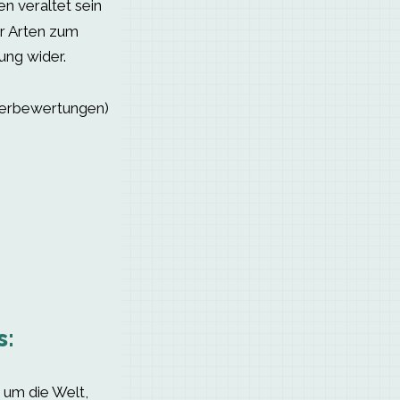
n veraltet sein
er Arten zum
ung wider.
serbewertungen)
s:
 um die Welt,