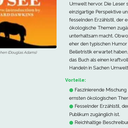
Umwelt hervor. Die Leser 
einzigartige Perspektive u
fesselnden Erzählstil, der 
ökologische Themen zugän
unterhaltsam macht. Obwoh
eher den typischen Humor 
Belletristik erwartet haben,
ehen (Douglas Adams)
das Buch als einen kraftvo
Handeln in Sachen Umwelt
Vorteile:
Faszinierende Mischung
⬤
ernsten ökologischen The
Fesselnder Erzählstil, der
⬤
Publikum zugänglich ist.
Reichhaltige Beschreib
⬤