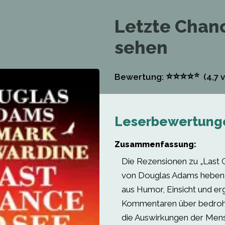
Letzte Chan
sehen
⭐
⭐
⭐
⭐
⭐
Bewertung:
(4,7
v
Leserbewertung
Zusammenfassung:
Die Rezensionen zu „Last 
von Douglas Adams heben 
aus Humor, Einsicht und er
Kommentaren über bedroh
die Auswirkungen der Mens