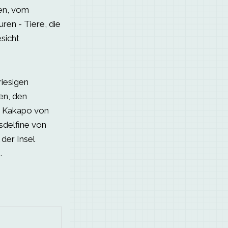
en, vom
ren - Tiere, die
esicht
riesigen
en, den
en Kakapo von
sdelfine von
der Insel
.