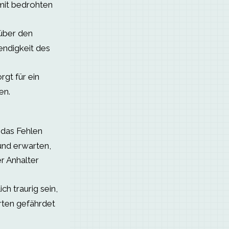
it bedrohten
 über den
ndigkeit des
rgt für ein
en.
das Fehlen
und erwarten,
r Anhalter
h traurig sein,
rten gefährdet