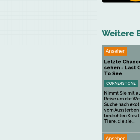
Weitere B
Ansehen
Letzte Chanc
sehen - Last
To See
CORNERSTONE
Nimmt Sie mit au
Reise um die Wel
Suche nach exot
vom Aussterben
bedrohten Kreat
Tiere, die sie...
Ansehen