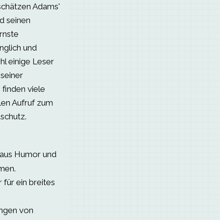
schätzen Adams'
nd seinen
ernste
glich und
l einige Leser
seiner
 finden viele
llen Aufruf zum
schutz.
 aus Humor und
men.
 für ein breites
ungen von