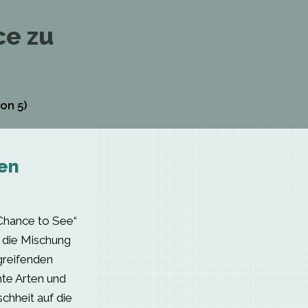
ce zu
on 5)
en
Chance to See“
die Mischung
greifenden
te Arten und
chheit auf die