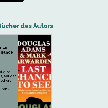
ücher des Autors:
e zu
 Chance
f eine
t, auf der
ischen,
uren -