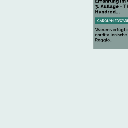
Erfahrung im
3. Auflage - T
Hundred...
CAROLYN EDWAR
Warum verfügt 
norditalienische
Reggio...