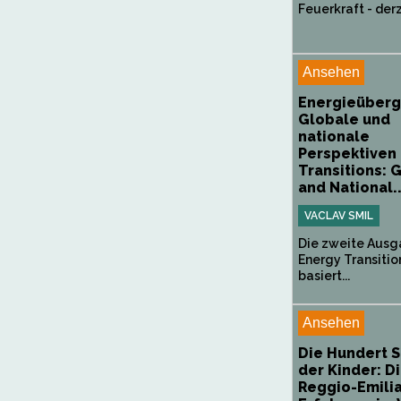
Feuerkraft - derze
Ansehen
Energieüberg
Globale und
nationale
Perspektiven 
Transitions: 
and National..
VACLAV SMIL
Die zweite Ausg
Energy Transitio
basiert...
Ansehen
Die Hundert 
der Kinder: D
Reggio-Emili