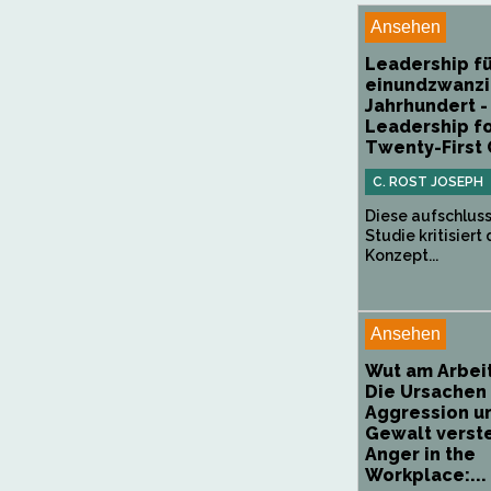
Ansehen
Leadership fü
einundzwanzi
Jahrhundert -
Leadership fo
Twenty-First
C. ROST JOSEPH
Diese aufschlus
Studie kritisiert
Konzept...
Ansehen
Wut am Arbeit
Die Ursachen
Aggression u
Gewalt verst
Anger in the
Workplace:...