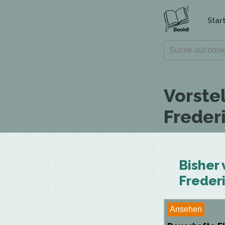
Star
Vorste
Frederi
Bisher 
Frederi
Ansehen