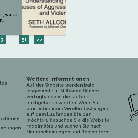
ht, was es
...
···
3
51
>>
Weitere Informationen
ten
Auf der Website werden bald
insgesamt 10+ Millionen Bücher
verfügbar sein, die laufend
hochgeladen werden. Wenn Sie
über alle neuen Veröffentlichungen
auf dem Laufenden bleiben
rklärung
möchten, besuchen Sie die Website
regelmäßig und suchen Sie nach
ingungen
Neuerscheinungen und Bestsellern.