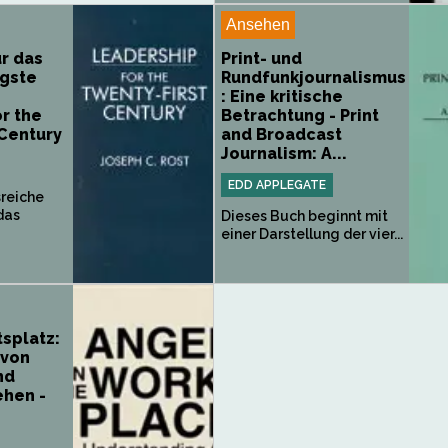
Ansehen
r das
Print- und
gste
Rundfunkjournalismus
: Eine kritische
r the
Betrachtung - Print
 Century
and Broadcast
Journalism: A...
EDD APPLEGATE
sreiche
 das
Dieses Buch beginnt mit
einer Darstellung der vier...
splatz:
 von
nd
ehen -