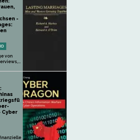
hen:
rauen,
hsen -
ages:
men
RD
ge von
erviews,...
:
hinas
kriegsfü
ber-
- Cyber
finanzielle