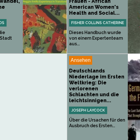
 Wandel,
Frauen - African
he
American Women's
Health and Social...
DS
FISHER COLLINS CATHERINE
die
Dieses Handbuch wurde
 Stadt
von einem Expertenteam
aus...
Ansehen
Deutschlands
Niederlage im Ersten
Weltkrieg: Die
verlorenen
Schlachten und die
leichtsinnigen...
JOSEPH LAYCOCK
Über die Ursachen für den
Ausbruch des Ersten...