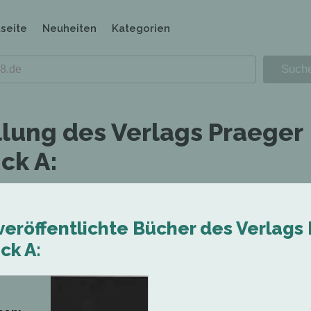
tseite
Neuheiten
Kategorien
llung des Verlags Praeger
ck A:
veröffentlichte Bücher des Verlags
ck A: