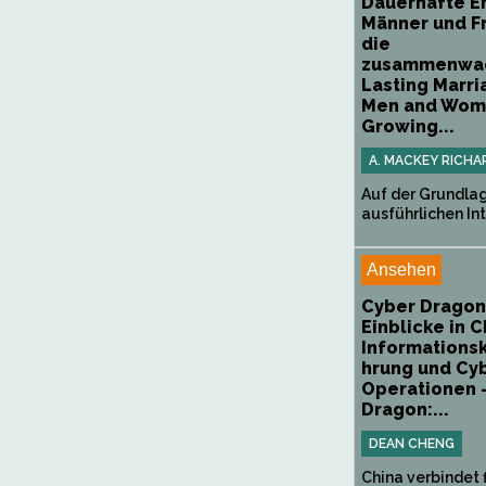
Dauerhafte E
Männer und F
die
zusammenwac
Lasting Marri
Men and Wo
Growing...
A. MACKEY RICHA
Auf der Grundla
ausführlichen Int
Ansehen
Cyber Dragon
Einblicke in C
Informations
hrung und Cy
Operationen 
Dragon:...
DEAN CHENG
China verbindet 