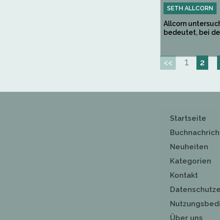
SETH ALLCORN
Allcorn untersuc
bedeutet, bei der
1
<<
2
Startseite
Buchnachrich
Neuheiten
Kategorien
Kontakt
Datenschutze
Nutzungsbed
Über uns