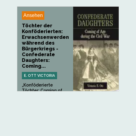
Ansehen
Töchter der
Konföderierten:
Erwachsenwerden
während des
Bürgerkriegs -
Confederate
Daughters:
Coming...
E. OTT VICTORIA
„Konföderierte
Töchter: Coming of
Age during the...