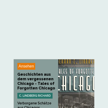
Ansehen
Geschichten aus
dem vergessenen
Chicago - Tales of
Forgotten Chicago
C. LINDBERG RICHARD
Verborgene Schätze
aus Chicagos