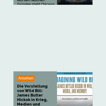
Aus den falschen
Gründen steht Chicago
im...
Ansehen
Die Vorstellung
von Wild Bill:
James Butler
Hickok in Krieg,
Medien und