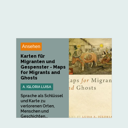
Ansehen
Karten für
Migranten und
Gespenster - Maps
for Migrants and
Ghosts
A. IGLORIA LUISA
Sprache als Schlüssel
und Karte zu
verlorenen Orten,
Menschen und
Geschichten...