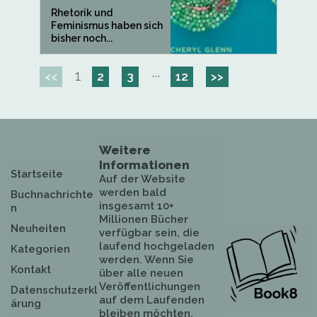
Rhetorik und
Feminismus haben sich
bisher noch...
1
···
<<
2
3
12
>>
Weitere
Informationen
Startseite
Auf der Website
werden bald
Buchnachrichte
insgesamt 10+
n
Millionen Bücher
Neuheiten
verfügbar sein, die
laufend hochgeladen
Kategorien
werden. Wenn Sie
Kontakt
über alle neuen
Veröffentlichungen
Datenschutzerkl
auf dem Laufenden
ärung
bleiben möchten,