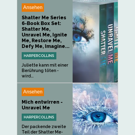
Ansehen
Shatter Me Series
6-Book Box Set:
Shatter Me,
Unravel Me, Ignite
Me, Restore Me,
Defy Me, Imagine...
HARPERCOLLINS
Juliette kann mit einer
Berührung töten -
wird...
Ansehen
Mich entwirren -
Unravel Me
HARPERCOLLINS
Der packende zweite
Teil der Shatter Me-