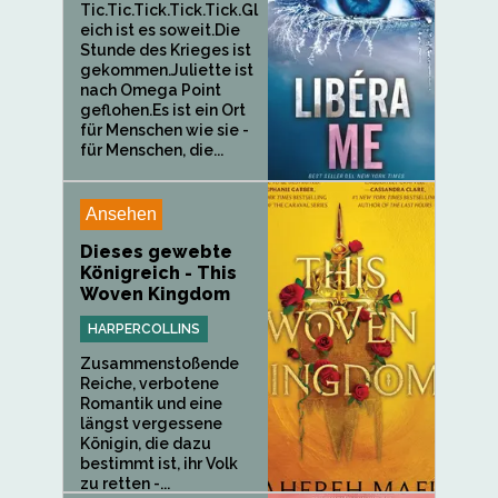
Tic.Tic.Tick.Tick.Tick.Gl
eich ist es soweit.Die
Stunde des Krieges ist
gekommen.Juliette ist
nach Omega Point
geflohen.Es ist ein Ort
für Menschen wie sie -
für Menschen, die...
Ansehen
Dieses gewebte
Königreich - This
Woven Kingdom
HARPERCOLLINS
Zusammenstoßende
Reiche, verbotene
Romantik und eine
längst vergessene
Königin, die dazu
bestimmt ist, ihr Volk
zu retten -...