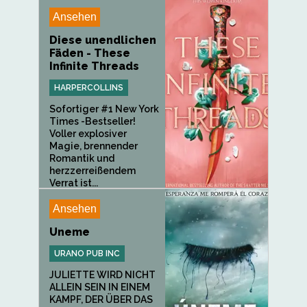
Ansehen
Diese unendlichen
Fäden - These
Infinite Threads
HARPERCOLLINS
Sofortiger #1 New York
Times -Bestseller!
Voller explosiver
Magie, brennender
Romantik und
herzzerreißendem
Verrat ist...
Ansehen
Uneme
URANO PUB INC
JULIETTE WIRD NICHT
ALLEIN SEIN IN EINEM
KAMPF, DER ÜBER DAS