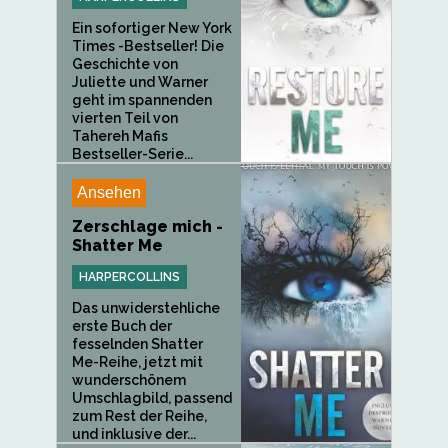
Ein sofortiger New York
Times -Bestseller! Die
Geschichte von
Juliette und Warner
geht im spannenden
vierten Teil von
Tahereh Mafis
Bestseller-Serie...
Ansehen
Zerschlage mich -
Shatter Me
HARPERCOLLINS
Das unwiderstehliche
erste Buch der
fesselnden Shatter
Me-Reihe, jetzt mit
wunderschönem
Umschlagbild, passend
zum Rest der Reihe,
und inklusive der...