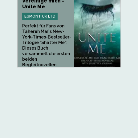
Vereinige mich -
Unite Me
EGMONT UK LTD
Perfekt für Fans von
Tahereh Mafis New-
York-Times-Bestseller-
Trilogie "Shatter Me":
Dieses Buch
versammelt die ersten
beiden
Begleitnovellen
"Fracture Me"...