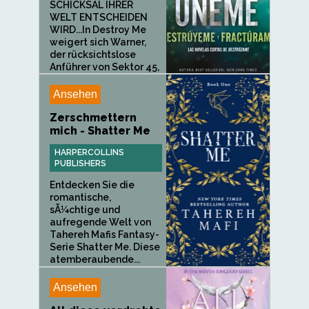
SCHICKSAL IHRER
WELT ENTSCHEIDEN
WIRD...In Destroy Me
weigert sich Warner,
der rücksichtslose
Anführer von Sektor 45,
sie...
Ansehen
Zerschmettern
mich - Shatter Me
HARPERCOLLINS
PUBLISHERS
Entdecken Sie die
romantische,
sÃ¼chtige und
aufregende Welt von
Tahereh Mafis Fantasy-
Serie Shatter Me. Diese
atemberaubende...
Ansehen