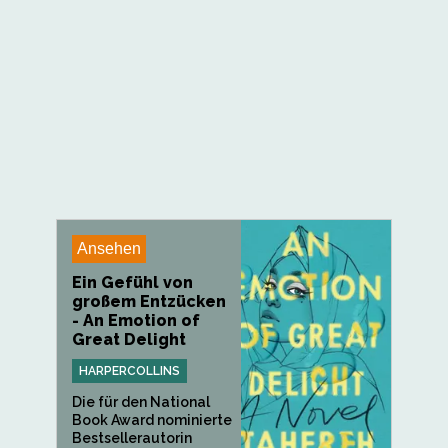
Ansehen
Ein Gefühl von
großem Entzücken
- An Emotion of
Great Delight
HARPERCOLLINS
Die für den National
Book Award nominierte
Bestsellerautorin