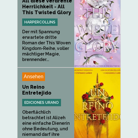
All diese verdrehte
Herrlichkeit - All
This Twisted Glory
HARPERCOLLINS
Der mit Spannung
erwartete dritte
Roman der This Woven
Kingdom-Reihe, voller
mächtiger Magie,
brennender...
Ansehen
Un Reino
Entretejido
EDICIONES URANO
Oberflächlich
betrachtet ist Alizeh
eine einfache Dienerin
ohne Bedeutung, und
niemand darf ihre