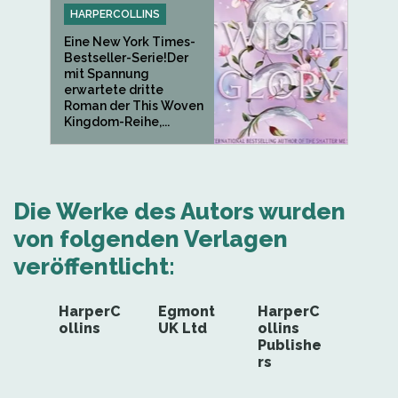
HARPERCOLLINS
Eine New York Times-
Bestseller-Serie!Der
mit Spannung
erwartete dritte
Roman der This Woven
Kingdom-Reihe,...
Die Werke des Autors wurden
von folgenden Verlagen
veröffentlicht:
HarperC
Egmont
HarperC
ollins
UK Ltd
ollins
Publishe
rs