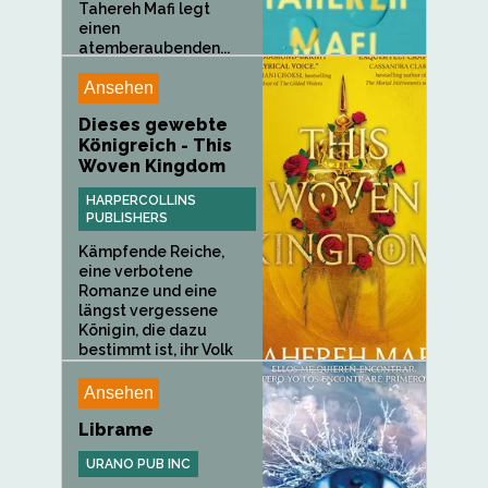
Tahereh Mafi legt
einen
atemberaubenden...
Ansehen
Dieses gewebte
Königreich - This
Woven Kingdom
HARPERCOLLINS
PUBLISHERS
Kämpfende Reiche,
eine verbotene
Romanze und eine
längst vergessene
Königin, die dazu
bestimmt ist, ihr Volk
zu...
Ansehen
Librame
URANO PUB INC