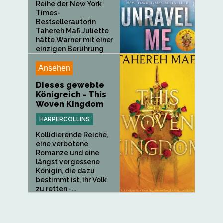
Reihe der New York
Times-
Bestsellerautorin
Tahereh Mafi.Juliette
hätte Warner mit einer
einzigen Berührung
töten...
Ansehen
Dieses gewebte
Königreich - This
Woven Kingdom
HARPERCOLLINS
Kollidierende Reiche,
eine verbotene
Romanze und eine
längst vergessene
Königin, die dazu
bestimmt ist, ihr Volk
zu retten -...