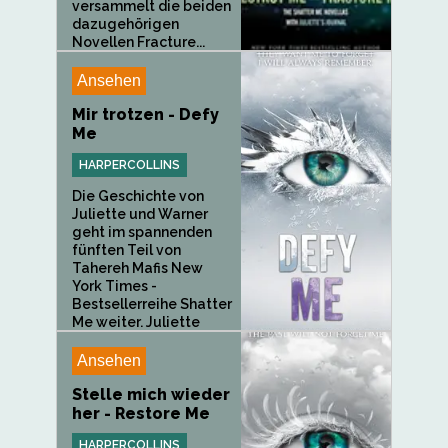
versammelt die beiden
dazugehörigen
Novellen Fracture...
Ansehen
Mir trotzen - Defy
Me
HARPERCOLLINS
Die Geschichte von
Juliette und Warner
geht im spannenden
fünften Teil von
Tahereh Mafis New
York Times -
Bestsellerreihe Shatter
Me weiter. Juliette
Ferrars ist...
Ansehen
Stelle mich wieder
her - Restore Me
HARPERCOLLINS