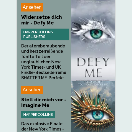
Ansehen
Widersetze dich
mir - Defy Me
HARPERCOLLINS
PUBLISHERS
Der atemberaubende
und herzzerreißende
fünfte Teil der
unglaublichen New
York Times- und UK
kindle-Bestsellerreihe
SHATTER ME. Perfekt
für...
Ansehen
Stell dir mich vor -
Imagine Me
HARPERCOLLINS
Das explosive Finale
der New York Times -