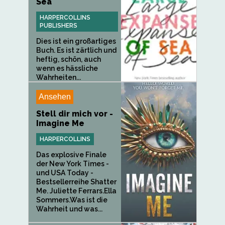
Sea
HARPERCOLLINS
PUBLISHERS
Dies ist ein großartiges
Buch. Es ist zärtlich und
heftig, schön, auch
wenn es hässliche
Wahrheiten...
Ansehen
Stell dir mich vor -
Imagine Me
HARPERCOLLINS
Das explosive Finale
der New York Times -
und USA Today -
Bestsellerreihe Shatter
Me. Juliette Ferrars.Ella
Sommers.Was ist die
Wahrheit und was...