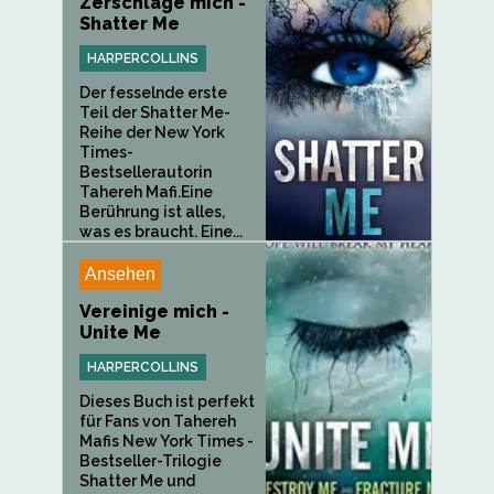
Zerschlage mich -
Shatter Me
HARPERCOLLINS
Der fesselnde erste
Teil der Shatter Me-
Reihe der New York
Times-
Bestsellerautorin
Tahereh Mafi.Eine
Berührung ist alles,
was es braucht. Eine...
Ansehen
Vereinige mich -
Unite Me
HARPERCOLLINS
Dieses Buch ist perfekt
für Fans von Tahereh
Mafis New York Times -
Bestseller-Trilogie
Shatter Me und