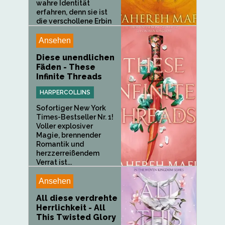
wahre Identität
erfahren, denn sie ist
die verschollene Erbin
des...
Ansehen
Diese unendlichen
Fäden - These
Infinite Threads
HARPERCOLLINS
Sofortiger New York
Times-Bestseller Nr. 1!
Voller explosiver
Magie, brennender
Romantik und
herzzerreißendem
Verrat ist...
Ansehen
All diese verdrehte
Herrlichkeit - All
This Twisted Glory