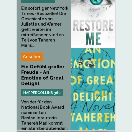
Ein sofortiger New York
Times -Bestseller! Die
Geschichte von
Juliette und Warner
geht weiter im
mitreißenden vierten
Teil von Tahereh
Mafis...
Ansehen
Ein Gefühl großer
Freude - An
Emotion of Great
Delight
HARPERCOLLINS 360
Von der für den
National Book Award
nominierten
Bestsellerautorin
Tahereh Mafi kommt
ein atemberaubender...