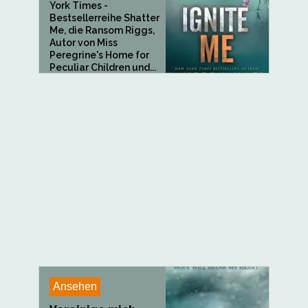
York Times -
Bestsellerreihe Shatter
Me, die Ransom Riggs,
Autor von Miss
Peregrine's Home for
Peculiar Children und...
Ansehen