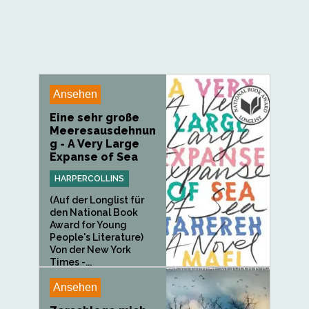
Ansehen
Eine sehr große
Meeresausdehnun
g - A Very Large
Expanse of Sea
HARPERCOLLINS
(Auf der Longlist für
den National Book
Award for Young
People's Literature)
Von der New York
Times -...
Ansehen