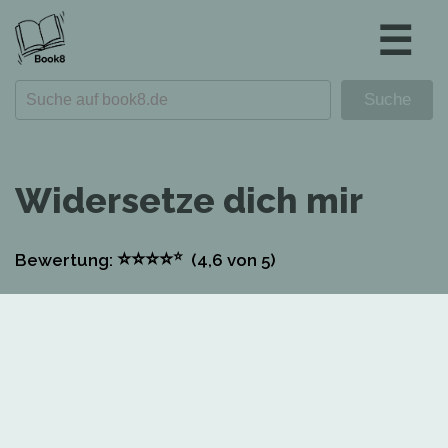
☰
Widersetze dich mir
⭐
⭐
⭐
⭐
⭐
Bewertung:
(4,6
von 5)