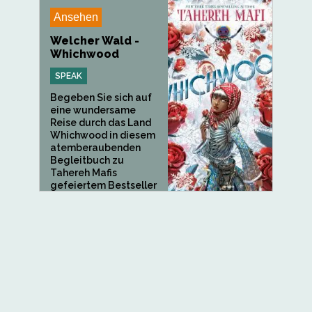
Ansehen
Welcher Wald -
Whichwood
SPEAK
Begeben Sie sich auf
eine wundersame
Reise durch das Land
Whichwood in diesem
atemberaubenden
Begleitbuch zu
Tahereh Mafis
gefeiertem Bestseller
Außerdem.Ein Kirkus...