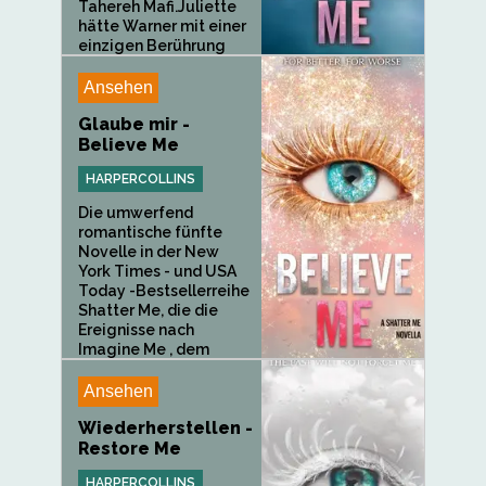
Tahereh Mafi.Juliette
hätte Warner mit einer
einzigen Berührung
töten...
Ansehen
Glaube mir -
Believe Me
HARPERCOLLINS
Die umwerfend
romantische fünfte
Novelle in der New
York Times - und USA
Today -Bestsellerreihe
Shatter Me, die die
Ereignisse nach
Imagine Me , dem
explosiven...
Ansehen
Wiederherstellen -
Restore Me
HARPERCOLLINS