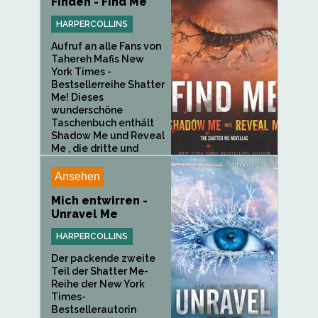
Finden - Find Me
HARPERCOLLINS
Aufruf an alle Fans von
Tahereh Mafis New
York Times -
Bestsellerreihe Shatter
Me! Dieses
wunderschöne
Taschenbuch enthält
Shadow Me und Reveal
Me , die dritte und
vierte...
Ansehen
Mich entwirren -
Unravel Me
HARPERCOLLINS
Der packende zweite
Teil der Shatter Me-
Reihe der New York
Times-
Bestsellerautorin