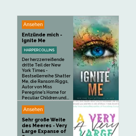
Ansehen
Entzünde mich -
Ignite Me
HARPERCOLLINS
Der herzzerreißende
dritte Teil der New
York Times -
Bestsellerreihe Shatter
Me, die Ransom Riggs,
Autor von Miss
Peregrine's Home for
Peculiar Children und...
Ansehen
Sehr große Weite
des Meeres - Very
Large Expanse of