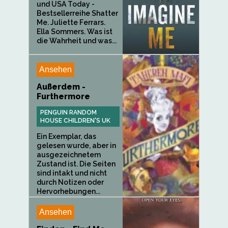
und USA Today -
Bestsellerreihe Shatter
Me. Juliette Ferrars.
Ella Sommers. Was ist
die Wahrheit und was...
Ansehen
Außerdem -
Furthermore
PENGUIN RANDOM
HOUSE CHILDREN'S UK
Ein Exemplar, das
gelesen wurde, aber in
ausgezeichnetem
Zustand ist. Die Seiten
sind intakt und nicht
durch Notizen oder
Hervorhebungen...
Ansehen