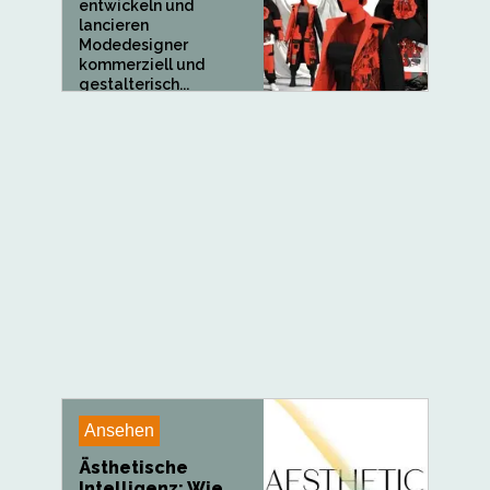
entwickeln und
lancieren
Modedesigner
kommerziell und
gestalterisch...
Ansehen
Ästhetische
Intelligenz: Wie