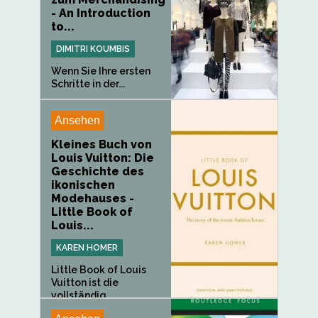
- An Introduction
to...
DIMITRI KOUMBIS
Wenn Sie Ihre ersten
Schritte in der...
Ansehen
Kleines Buch von
Louis Vuitton: Die
Geschichte des
ikonischen
Modehauses -
Little Book of
Louis...
KAREN HOMER
Little Book of Louis
Vuitton ist die
vollständig...