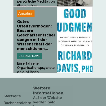
persönliche Meditation
über und um...
Ansehen
Gutes
Urteilsvermögen:
Bessere
Geschäftsentschei
dungen mit der
Wissenschaft der
menschlichen...
RICHARD DAVIS
Ein erfahrener
Organisationspsycholo
ge gibt Ihnen...
Weitere
Informationen
Startseite
Auf der Website
werden bald
Buchnachrichte