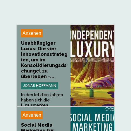
Ansehen
Unabhängiger
Luxus: Die vier
Innovationsstrateg
ien, um im
Konsolidierungsds
chungel zu
überleben -...
JONAS HOFFMANN
In den letzten Jahren
haben sich die
Luxusmarken...
Ansehen
Social Media
Marketing für