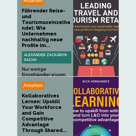
Ansehen
Führender Reise-
und
Tourismuseinzelha
ndel: Wie
Unternehmen
nachhaltig neue
Profite im...
ALEXANDER ZACKARIYA
SACHA
Nur wenige
Einzelhändler wissen,
wie sie sich an...
Ansehen
Kollaboratives
Lernen: Upskill
Your Workforce
and Gain
Competitive
Advantage
Through Shared...