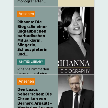
monografierten...
Ansehen
Rihanna: Die
Biografie einer
unglaublichen
barbadischen
Milliardärin,
Sängerin,
Schauspielerin
und...
UNITED LIBRARY
Rihanna nimmt den
Leser mit auf eine
spannende...
Ansehen
Den Luxus
beherrschen: Die
Chroniken von
Bernard Arnault -
Mastering Luxury: