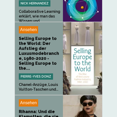
NICK HERNANDEZ
Collaborative Learning
erklärt, wie man das
Wissen und...
Ansehen
Selling Europe to
the World: Der
Aufstieg der
Luxusmodebranch
e, 1980-2020 -
Selling Europe to
the...
PIERRE-YVES DONZ
Chanel-Anzüge, Louis
Vuitton-Taschen und...
Ansehen
Rihanna: Und die
Klamotten, die sie