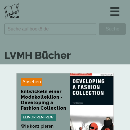
☰
LVMH Bücher
Ansehen
Entwickeln einer
Modekollektion -
Developing a
Fashion Collection
ELINOR RENFREW
Wie konzipieren,