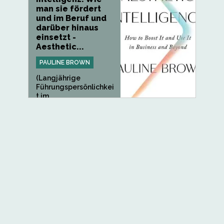
man sie fördert
und im Beruf und
darüber hinaus
einsetzt -
Aesthetic...
PAULINE BROWN
(Langjährige
Führungspersönlichkei
t im...