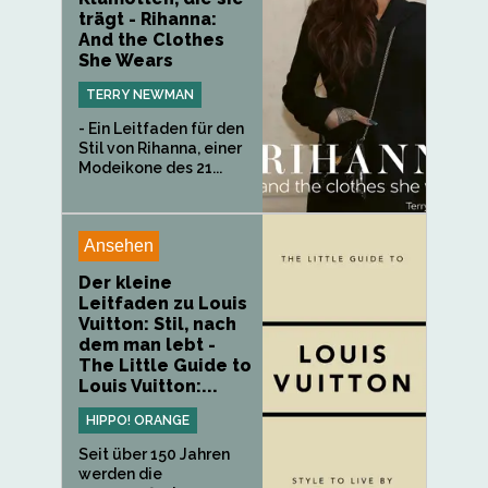
trägt - Rihanna:
And the Clothes
She Wears
TERRY NEWMAN
- Ein Leitfaden für den
Stil von Rihanna, einer
Modeikone des 21...
Ansehen
Der kleine
Leitfaden zu Louis
Vuitton: Stil, nach
dem man lebt -
The Little Guide to
Louis Vuitton:...
HIPPO! ORANGE
Seit über 150 Jahren
werden die