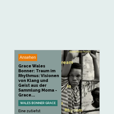
Ansehen
Grace Wales
Bonner: Traum im
Rhythmus: Visionen
von Klang und
Geist aus der
Sammlung Moma -
Grace...
WALES BONNER GRACE
Eine zutiefst