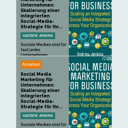
Unternehmen:
Skalierung einer
integrierten
Social-Media-
Strategie für Ihr...
ANDREW JENKINS
Soziale Medien sind für
fast jedes
Unternehmen...
Ansehen
Social Media
Marketing für
Unternehmen:
Skalierung einer
integrierten
Social-Media-
Strategie für Ihr...
ANDREW JENKINS
Soziale Medien sind für