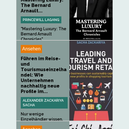
The Bernard
Arnault...
PRINCEWILL LAGANG
"Mastering Luxury: The
Bernard Arnault
Chronicles"...
Ansehen
Führen im Reise-
und
Tourismuseinzelha
ndel: Wie
Unternehmen
nachhaltig neue
Profite im...
ALEXANDER ZACKARIYA
SACHA
Nur wenige
Einzelhändler wissen,
wie sie sich an...