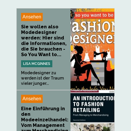
Ansehen
Sie wollen also
Modedesigner
werden: Hier sind
die Informationen,
die Sie brauchen -
So You Want to...
LISA MCGINNES
Modedesigner zu
werden ist der Traum
vieler junger...
Ansehen
Eine Einführung in
den
Modeeinzelhandel:
Vom Management
zum Merchandising