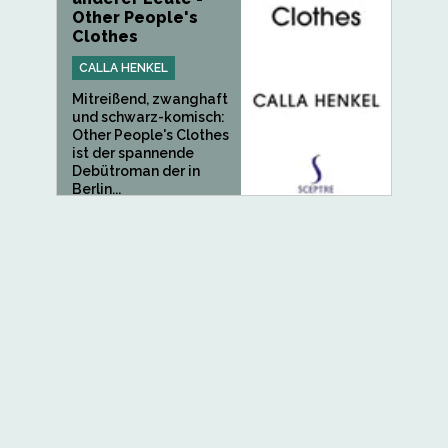
Other People's
Clothes
CALLA HENKEL
Mitreißend, zwanghaft
und schwarz-komisch:
Other People's Clothes
ist der spannende
Debütroman der in
Berlin...