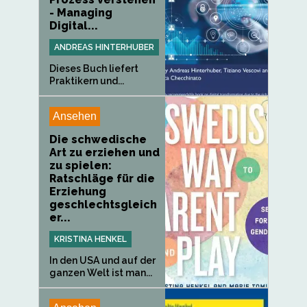
- Managing
Digital...
ANDREAS HINTERHUBER
Dieses Buch liefert
Praktikern und...
Ansehen
Die schwedische
Art zu erziehen und
zu spielen:
Ratschläge für die
Erziehung
geschlechtsgleich
er...
KRISTINA HENKEL
In den USA und auf der
ganzen Welt ist man...