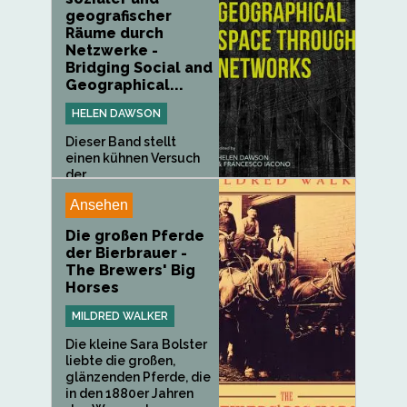
geografischer
Räume durch
Netzwerke -
Bridging Social and
Geographical...
HELEN DAWSON
Dieser Band stellt
einen kühnen Versuch
der...
Ansehen
Die großen Pferde
der Bierbrauer -
The Brewers' Big
Horses
MILDRED WALKER
Die kleine Sara Bolster
liebte die großen,
glänzenden Pferde, die
in den 1880er Jahren