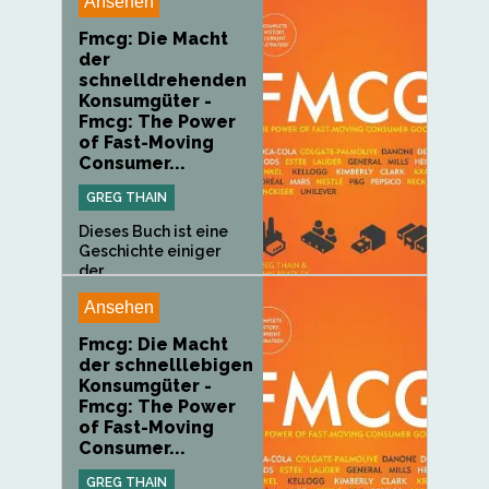
Ansehen
Fmcg: Die Macht
der
schnelldrehenden
Konsumgüter -
Fmcg: The Power
of Fast-Moving
Consumer...
GREG THAIN
Dieses Buch ist eine
Geschichte einiger
der...
Ansehen
Fmcg: Die Macht
der schnelllebigen
Konsumgüter -
Fmcg: The Power
of Fast-Moving
Consumer...
GREG THAIN