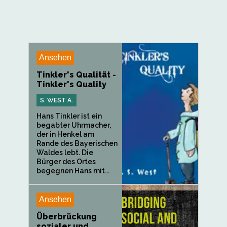
Ansehen
Tinkler's Qualität -
Tinkler's Quality
S. WEST A.
Hans Tinkler ist ein
begabter Uhrmacher,
der in Henkel am
Rande des Bayerischen
Waldes lebt. Die
Bürger des Ortes
begegnen Hans mit...
Ansehen
Überbrückung
sozialer und