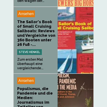
den Wagen der...
Ansehen
The Sailor's Book
of Small Cruising
Sailboats: Reviews
und Vergleiche von
360 Booten unter
26 Fuß -...
STEVE HENKEL
Zum ersten Mal
überhaupt eine
vergleichende...
Ansehen
Populismus, die
Pandemie und die
Medien:
Journalismus im
Zeitalter von