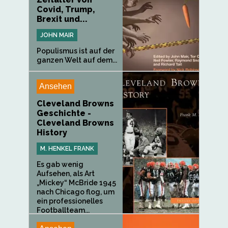
Covid, Trump,
Brexit und...
JOHN MAIR
Populismus ist auf der
ganzen Welt auf dem...
Ansehen
Cleveland Browns
Geschichte -
Cleveland Browns
History
M. HENKEL FRANK
Es gab wenig
Aufsehen, als Art
„Mickey“ McBride 1945
nach Chicago flog, um
ein professionelles
Footballteam...