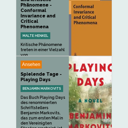
Phänomene -
Conformal
Invariance and
Critical
Phenomena
MALTE HENKEL
Kritische Phänomene
treten in einer Vielzahl
von...
Ansehen
Spielende Tage -
Playing Days
BENJAMIN MARKOVITS
Das Buch Playing Days
des renommierten
Schriftstellers
Benjamin Markovits,
das zum ersten Mal in
den Vereinigten