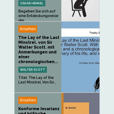
OSKAR HENKEL
Begeben Sie sich auf
eine Entdeckungsreise
der...
Ansehen
The Lay of the Last
Minstrel. von Sir
Walter Scott. mit
Anmerkungen und
einer
chronologischen...
WALTER SCOTT
Titel: The Lay of the
Last Minstrel. Von Sir...
Ansehen
Konforme Invarianz
und kritische