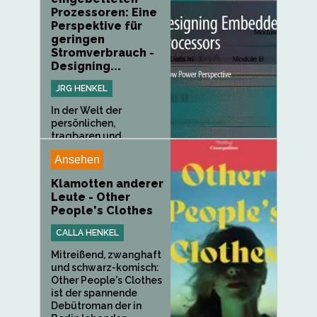
Prozessoren: Eine
Perspektive für
geringen
Stromverbrauch -
Designing...
JRG HENKEL
In der Welt der
persönlichen,
tragbaren und...
Ansehen
Klamotten anderer
Leute - Other
People's Clothes
CALLA HENKEL
Mitreißend, zwanghaft
und schwarz-komisch:
Other People's Clothes
ist der spannende
Debütroman der in