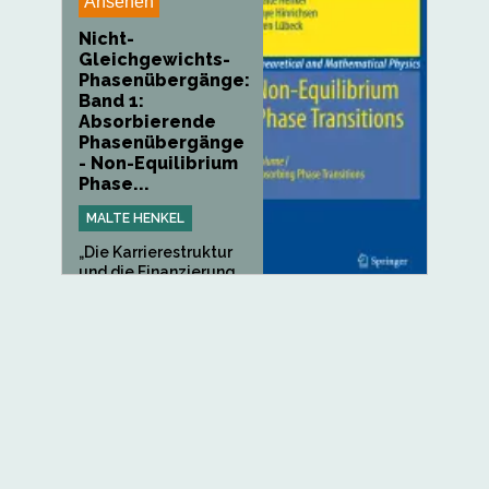
Ansehen
Nicht-
Gleichgewichts-
Phasenübergänge:
Band 1:
Absorbierende
Phasenübergänge
- Non-Equilibrium
Phase...
MALTE HENKEL
„Die Karrierestruktur
und die Finanzierung
der...