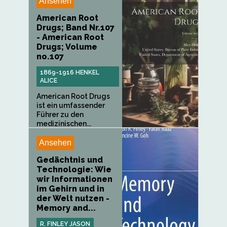
Ansehen
American Root
Drugs; Band Nr.107
- American Root
Drugs; Volume
no.107
1869-1916 HENKEL
ALICE
American Root Drugs
ist ein umfassender
Führer zu den
medizinischen...
Ansehen
Gedächtnis und
Technologie: Wie
wir Informationen
im Gehirn und in
der Welt nutzen -
Memory and...
R. FINLEY JASON