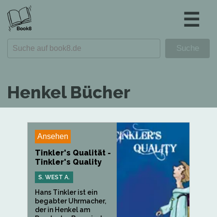
☰
Henkel Bücher
Ansehen
Tinkler's Qualität -
Tinkler's Quality
S. WEST A.
Hans Tinkler ist ein
begabter Uhrmacher,
der in Henkel am