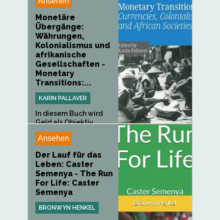
Ansehen
Monetäre
Übergänge:
Währungen,
Kolonialismus und
afrikanische
Gesellschaften -
Monetary
Transitions:...
KARIN PALLAVER
In diesem Buch wird
Geld als Objektiv
verwendet,...
Ansehen
Der Lauf für das
Leben: Caster
Semenya - The Run
For Life: Caster
Semenya
BRONWYN HENKEL