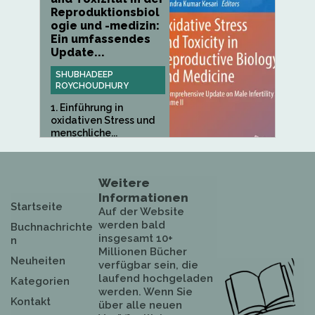
Reproduktionsbiol
ogie und -medizin:
Ein umfassendes
Update...
SHUBHADEEP
ROYCHOUDHURY
1. Einführung in
oxidativen Stress und
menschliche...
Weitere
Informationen
Startseite
Auf der Website
werden bald
Buchnachrichte
insgesamt 10+
n
Millionen Bücher
Neuheiten
verfügbar sein, die
laufend hochgeladen
Kategorien
werden. Wenn Sie
Kontakt
über alle neuen