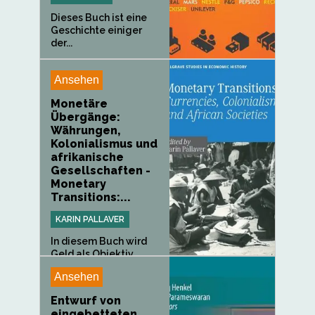
Dieses Buch ist eine
Geschichte einiger
der...
Ansehen
Monetäre
Übergänge:
Währungen,
Kolonialismus und
afrikanische
Gesellschaften -
Monetary
Transitions:...
KARIN PALLAVER
In diesem Buch wird
Geld als Objektiv
verwendet,...
Ansehen
Entwurf von
eingebetteten