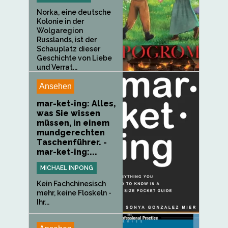
Norka, eine deutsche
Kolonie in der
Wolgaregion
Russlands, ist der
Schauplatz dieser
Geschichte von Liebe
und Verrat...
Ansehen
mar-ket-ing: Alles,
was Sie wissen
müssen, in einem
mundgerechten
Taschenführer. -
mar-ket-ing:...
MICHAEL INPONG
Kein Fachchinesisch
mehr, keine Floskeln -
Ihr...