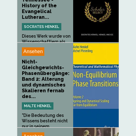
History of the
Evangelical
Lutheran...
SOCRATES HENKEL
Dieses Werk wurde von
Wissenschaftlern als...
Ansehen
Nicht-
Gleichgewichts-
Phasenübergänge:
Band 2: Alterung
und dynamisches
Skalieren fernab
des...
MALTE HENKEL
"Die Bedeutung des
Wissens besteht nicht
nur in seinem...