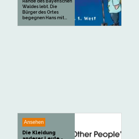
Rande des Bayerischen
Waldes lebt. Die
Bürger des Ortes
begegnen Hans mit...
Ansehen
Die Kleidung
anderer Leute -