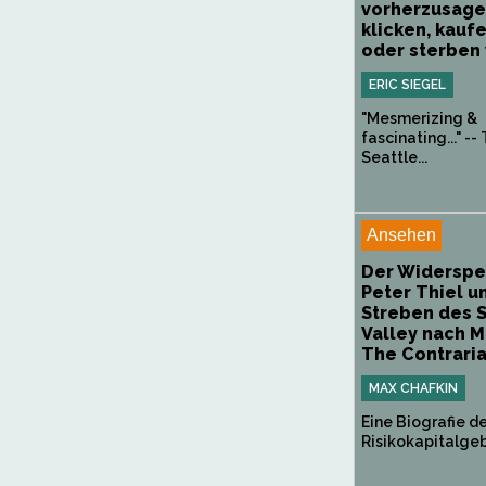
vorherzusage
klicken, kauf
oder sterben w
ERIC SIEGEL
"Mesmerizing &
fascinating..." --
Seattle...
Ansehen
Der Widerspe
Peter Thiel u
Streben des S
Valley nach M
The Contrarian
MAX CHAFKIN
Eine Biografie d
Risikokapitalgeb