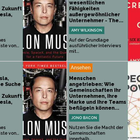
wesentlichen
 Zukunft
Fähigkeiten
esla,
außergewöhnlicher
Unternehmer - The...
AMY WILKINSON
mes
Auf der Grundlage
ste von...
ausführlicher Interviews
mit...
Ansehen
sla,
Menschen
ie Suche
angetrieben: Wie
Gemeinschaften Ihr
 Zukunft
Unternehmen, Ihre
esla,
Marke und Ihre Teams
beflügeln können...
JONO BACON
mes
Nutzen Sie die Macht der
ste von...
Gemeinschaften
innerhalb...