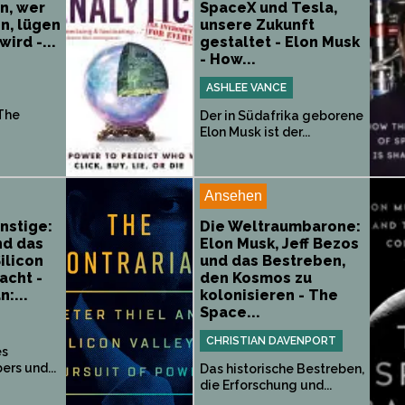
n, wer
SpaceX und Tesla,
en, lügen
unsere Zukunft
ird -...
gestaltet - Elon Musk
- How...
ASHLEE VANCE
 The
Der in Südafrika geborene
Elon Musk ist der...
Ansehen
nstige:
Die Weltraumbarone:
nd das
Elon Musk, Jeff Bezos
ilicon
und das Bestreben,
acht -
den Kosmos zu
:...
kolonisieren - The
Space...
CHRISTIAN DAVENPORT
es
ers und...
Das historische Bestreben,
die Erforschung und...