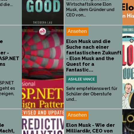
Wirtschaftsikone Elon
die...
Musk, dem Gründer und
CEO von...
Ansehen
le
Elon Musk und die
Suche nach einer
er -
fantastischen Zukunft
 ASP.NET
- Elon Musk and the
rns
Quest for a
Fantastic...
ASHLEE VANCE
ASP.NET
geht es
Sehr empfehlenswert für
zeigen,
Schüler der Oberstufe
und...
Ansehen
de
Elon Musk - Wie der
Macht,
Milliardär, CEO von