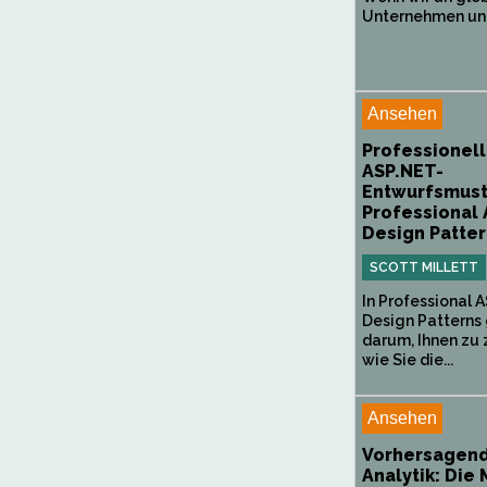
Unternehmen und 
Ansehen
Professionel
ASP.NET-
Entwurfsmust
Professional
Design Patte
SCOTT MILLETT
In Professional 
Design Patterns 
darum, Ihnen zu 
wie Sie die...
Ansehen
Vorhersagen
Analytik: Die 