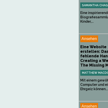
SAMANTHA CHAG
Eine inspirieren
Biografiesammlu
Kinder,...
Ansehen
Eine Website
erstellen: Da
fehlende Han
Creating a We
The Missing 
MATTHEW MACD
Mit einem gewöh
Computer und e
Ehrgeiz können...
Ansehen