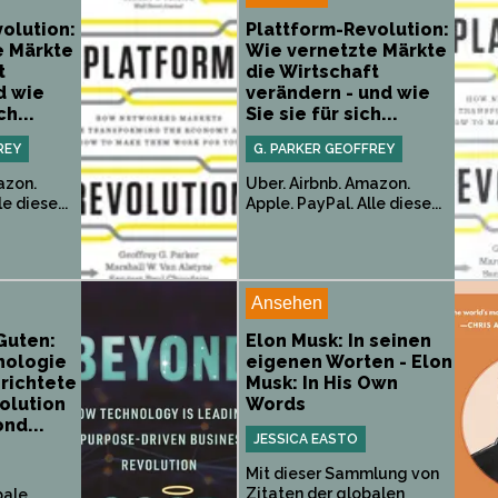
olution:
Plattform-Revolution:
e Märkte
Wie vernetzte Märkte
t
die Wirtschaft
d wie
verändern - und wie
ch...
Sie sie für sich...
REY
G. PARKER GEOFFREY
azon.
Uber. Airbnb. Amazon.
e diese...
Apple. PayPal. Alle diese...
Ansehen
Guten:
Elon Musk: In seinen
nologie
eigenen Worten - Elon
richtete
Musk: In His Own
olution
Words
nd...
JESSICA EASTO
Mit dieser Sammlung von
Zitaten der globalen
bale