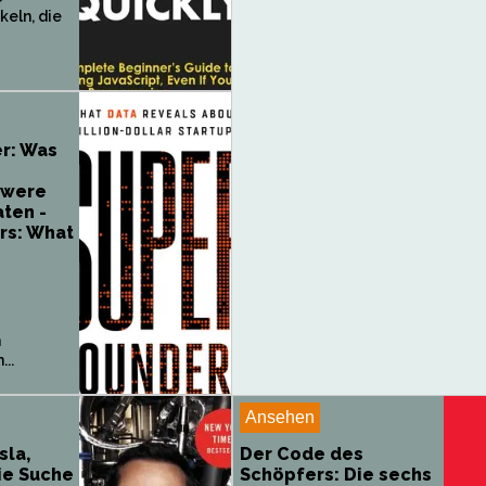
keln, die
r: Was
hwere
aten -
rs: What
n
..
Ansehen
sla,
Der Code des
ie Suche
Schöpfers: Die sechs