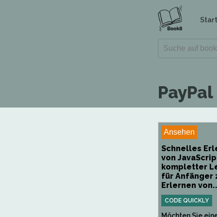
Star
PayPal
Ansehen
Schnelles Erl
von JavaScript
kompletter L
für Anfänger
Erlernen von..
CODE QUICKLY
Möchten Sie ein