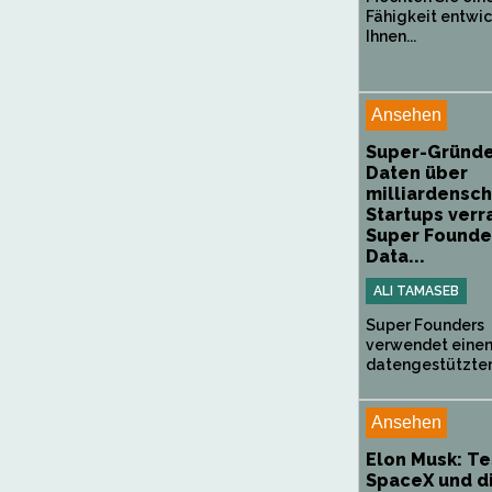
Fähigkeit entwic
Ihnen...
Ansehen
Super-Gründe
Daten über
milliardensc
Startups verr
Super Founde
Data...
ALI TAMASEB
Super Founders
verwendet eine
datengestützten.
Ansehen
Elon Musk: Te
SpaceX und d