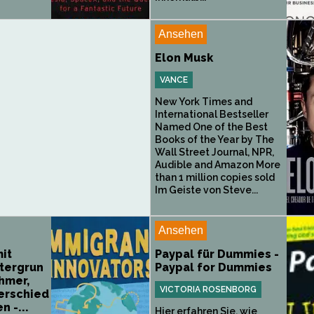
Ansehen
Elon Musk
VANCE
New York Times and
International Bestseller
Named One of the Best
Books of the Year by The
Wall Street Journal, NPR,
Audible and Amazon More
than 1 million copies sold
Im Geiste von Steve...
Ansehen
it
Paypal für Dummies -
ntergrun
Paypal for Dummies
hmer,
VICTORIA ROSENBORG
erschied
 -...
Hier erfahren Sie, wie