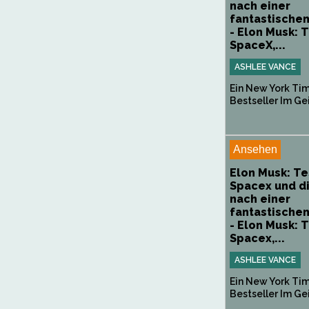
nach einer
fantastischen
- Elon Musk: T
SpaceX,...
ASHLEE VANCE
Ein New York Ti
Bestseller Im Gei
Ansehen
Elon Musk: Te
Spacex und d
nach einer
fantastischen
- Elon Musk: T
Spacex,...
ASHLEE VANCE
Ein New York Ti
Bestseller Im Gei