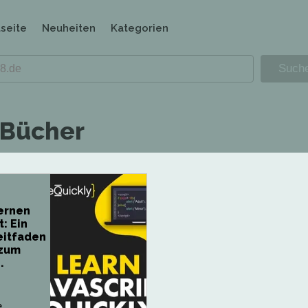
tseite
Neuheiten
Kategorien
 Bücher
ernen
: Ein
eitfaden
 zum
.
e