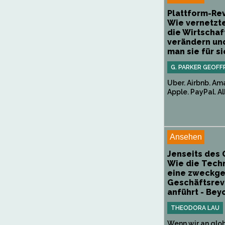
Plattform-Rev
Wie vernetzt
die Wirtschaf
verändern un
man sie für si
G. PARKER GEOFF
Uber. Airbnb. Am
Apple. PayPal. All
Ansehen
Jenseits des 
Wie die Tech
eine zweckge
Geschäftsrev
anführt - Beyo
THEODORA LAU
Wenn wir an glo