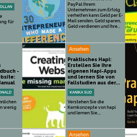
PayPal Ihrem
OLLAN
Unternehmen zum Erfolg
verhelfen kann.Geld per E-
de
Mail senden, Geld sparen,
ng für
Geld verdienen und Ihre...
Ansehen
Praktisches Hapi:
s
Erstellen Sie Ihre
dbuch -
eigenen Hapi-Apps
bsite:
und lernen Sie von
Manual
Fallstudien aus der...
ONALD
KANIKA SUD
nlichen
Verstehen Sie die
in wenig
Kernkonzepte von hapi
und lernen Sie,...
Ansehen