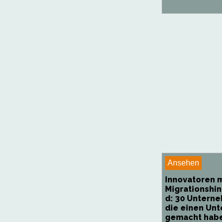
Ansehen
Innovatoren m
Migrationshi
d: 30 Unterne
die einen Unt
gemacht haben