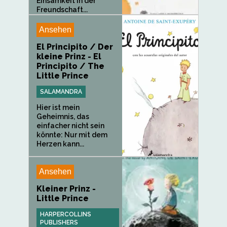
Einsamkeit in der
Freundschaft...
Ansehen
El Principito / Der
kleine Prinz - El
Principito / The
Little Prince
SALAMANDRA
Hier ist mein
Geheimnis, das
einfacher nicht sein
könnte: Nur mit dem
Herzen kann...
Ansehen
Kleiner Prinz -
Little Prince
HARPERCOLLINS
PUBLISHERS