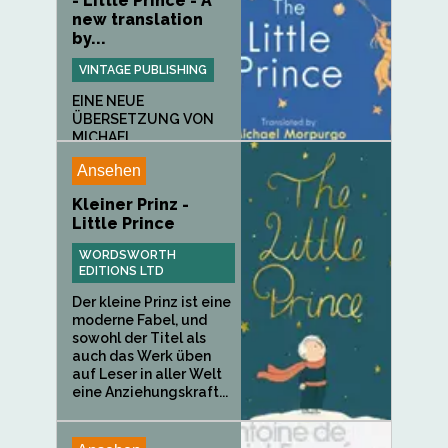
- Little Prince - A
new translation
by...
VINTAGE PUBLISHING
EINE NEUE
ÜBERSETZUNG VON
MICHAEL
MORPURGO.Wenn...
Ansehen
Kleiner Prinz -
Little Prince
WORDSWORTH
EDITIONS LTD
Der kleine Prinz ist eine
moderne Fabel, und
sowohl der Titel als
auch das Werk üben
auf Leser in aller Welt
eine Anziehungskraft...