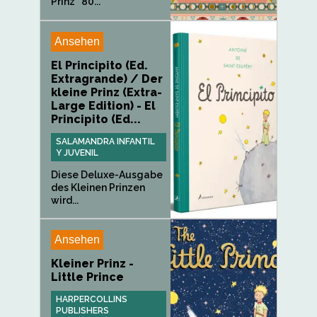
Prinz“ 80...
Ansehen
El Principito (Ed.
Extragrande) / Der
kleine Prinz (Extra-
Large Edition) - El
Principito (Ed...
SALAMANDRA INFANTIL
Y JUVENIL
Diese Deluxe-Ausgabe
des Kleinen Prinzen
wird...
Ansehen
Kleiner Prinz -
Little Prince
HARPERCOLLINS
PUBLISHERS