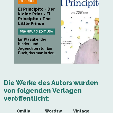
Ansehen
El Principito = Der
kleine Prinz - El
Principito = The
Little Prince
PRH GRUPO EDIT USA
Ein Klassiker der
Kinder- und
Jugendliteratur. Ein
Buch, das man in der...
Die Werke des Autors wurden
von folgenden Verlagen
veröffentlicht:
Omilia
Wordsw
Vintage