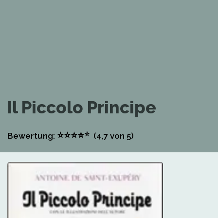
Il Piccolo Principe
⭐
⭐
⭐
⭐
⭐
Bewertung:
(4,7
von 5)