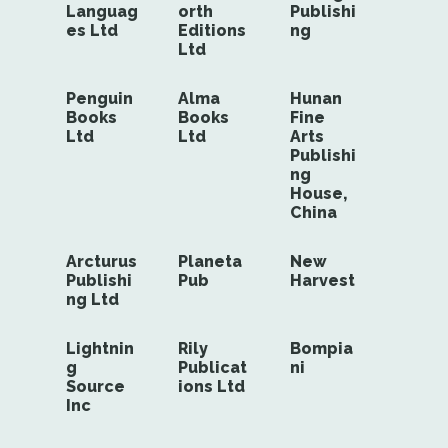
Languag
orth
Publishi
es Ltd
Editions
ng
Ltd
Penguin
Alma
Hunan
Books
Books
Fine
Ltd
Ltd
Arts
Publishi
ng
House,
China
Arcturus
Planeta
New
Publishi
Pub
Harvest
ng Ltd
Lightnin
Rily
Bompia
g
Publicat
ni
Source
ions Ltd
Inc