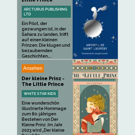
ARCTURUS PUBLISHING
LTD
Ein Pilot, der
gezwungen ist, in der
Sahara zu landen, trifft
auf einen kleinen
Prinzen. Die klugen und
bezaubernden
Geschichten,...
Ansehen
Der kleine Prinz -
The Little Prince
WHITE STAR KIDS
Eine wunderschön
illustrierte Hommage
zum 80-jährigen
Bestehen von Der
Kleine Prinz .Im Jahr
2023 wird „Der kleine