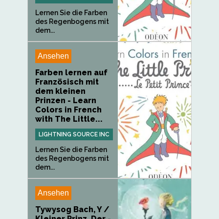
Lernen Sie die Farben
des Regenbogens mit
dem...
Ansehen
Farben lernen auf
Französisch mit
dem kleinen
Prinzen - Learn
Colors in French
with The Little...
LIGHTNING SOURCE INC
Lernen Sie die Farben
des Regenbogens mit
dem...
Ansehen
Tywysog Bach, Y /
Kleiner Prinz, Der -