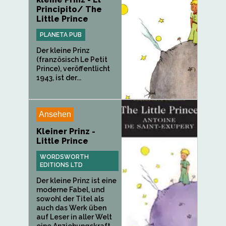
Principito/ The
Little Prince
PLANETA PUB
Der kleine Prinz
(französisch Le Petit
Prince), veröffentlicht
1943, ist der...
Ansehen
Kleiner Prinz -
Little Prince
WORDSWORTH
EDITIONS LTD
Der kleine Prinz ist eine
moderne Fabel, und
sowohl der Titel als
auch das Werk üben
auf Leser in aller Welt
eine Anziehungskraft...