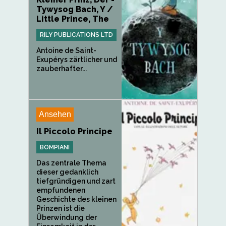
Tywysog Bach, Y /
Little Prince, The
RILY PUBLICATIONS LTD
Antoine de Saint-
Exupérys zärtlicher und
zauberhafter...
Ansehen
Il Piccolo Principe
BOMPIANI
Das zentrale Thema
dieser gedanklich
tiefgründigen und zart
empfundenen
Geschichte des kleinen
Prinzen ist die
Überwindung der