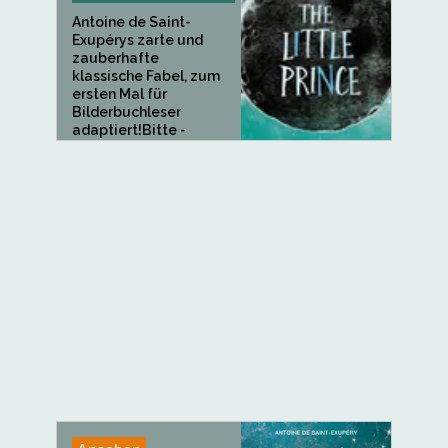
Antoine de Saint-
Exupérys zarte und
zauberhafte
klassische Fabel, zum
ersten Mal für
Bilderbuchleser
adaptiert!Bitte -
zeichne...