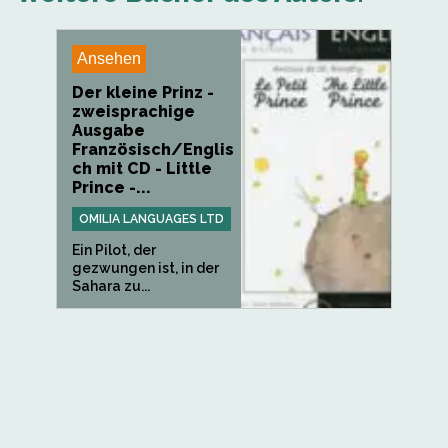
Ansehen
Der kleine Prinz -
zweisprachige
Ausgabe
Französisch/Englis
ch mit CD - Little
Prince -...
OMILIA LANGUAGES LTD
Ein Pilot, der
gezwungen ist, in der
Sahara zu...