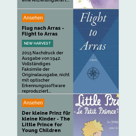
Ansehen
Flug nach Arras -
Flight to Arras
NEW HARVEST
2015 Nachdruck der
Ausgabe von 1942.
Vollständiges
Faksimile der
Originalausgabe, nicht
mit optischer
Erkennungssoftware
reproduziert...
Ansehen
Der kleine Prinz für
kleine Kinder - The
Little Prince for
Young Children