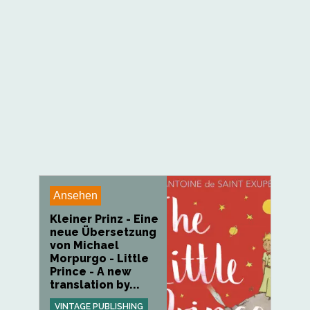
Ansehen
Kleiner Prinz - Eine
neue Übersetzung
von Michael
Morpurgo - Little
Prince - A new
translation by...
VINTAGE PUBLISHING