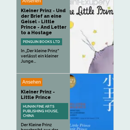
Ansehen
Kleiner Prinz - Und
der Brief an eine
Geisel - Little
Prince - And Letter
to a Hostage
PENGUIN BOOKS LTD
In „Der kleine Prinz“
verlässt ein kleiner
Junge...
Ansehen
Kleiner Prinz -
Little Prince
HUNAN FINE ARTS
PUBLISHING HOUSE,
CHINA
Der Kleine Prinz
beschreibt aus der