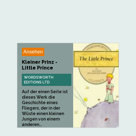
Ansehen
Kleiner Prinz -
Little Prince
WORDSWORTH
EDITIONS LTD
Auf der einen Seite ist
dieses Werk die
Geschichte eines
Fliegers, der in der
Wüste einen kleinen
Jungen von einem
anderen...