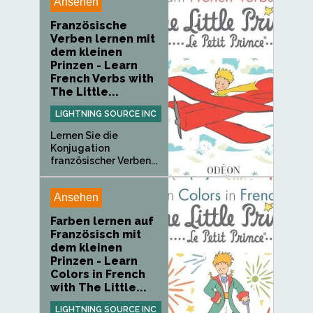
Ansehen
Französische
Verben lernen mit
dem kleinen
Prinzen - Learn
French Verbs with
The Little...
LIGHTNING SOURCE INC
Lernen Sie die
Konjugation
französischer Verben...
Ansehen
Farben lernen auf
Französisch mit
dem kleinen
Prinzen - Learn
Colors in French
with The Little...
LIGHTNING SOURCE INC