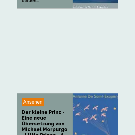
beiden...
Ansehen
Der kleine Prinz -
Eine neue
Übersetzung von
Michael Morpurgo