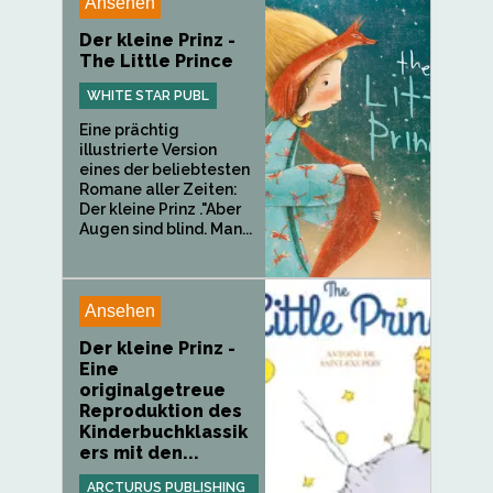
Ansehen
Der kleine Prinz -
The Little Prince
WHITE STAR PUBL
Eine prächtig
illustrierte Version
eines der beliebtesten
Romane aller Zeiten:
Der kleine Prinz ."Aber
Augen sind blind. Man...
Ansehen
Der kleine Prinz -
Eine
originalgetreue
Reproduktion des
Kinderbuchklassik
ers mit den...
ARCTURUS PUBLISHING