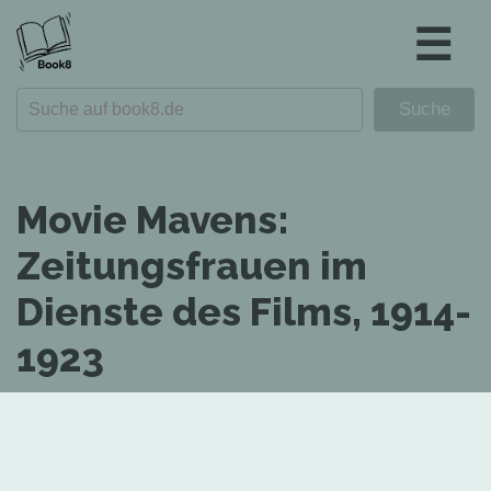
☰
Movie Mavens:
Zeitungsfrauen im
Dienste des Films, 1914-
1923