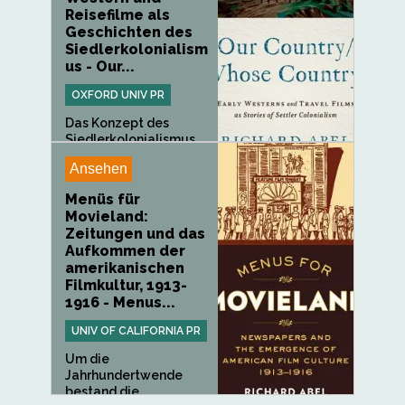
Reisefilme als
Geschichten des
Siedlerkolonialism
us - Our...
OXFORD UNIV PR
Das Konzept des
Siedlerkolonialismus
ist ein...
Ansehen
Menüs für
Movieland:
Zeitungen und das
Aufkommen der
amerikanischen
Filmkultur, 1913-
1916 - Menus...
UNIV OF CALIFORNIA PR
Um die
Jahrhundertwende
bestand die