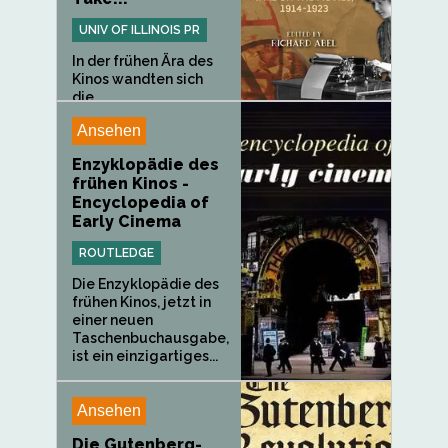
UNIV OF ILLINOIS PR
In der frühen Ära des
Kinos wandten sich
die...
Ansehen
Enzyklopädie des
frühen Kinos -
Encyclopedia of
Early Cinema
ROUTLEDGE
Die Enzyklopädie des
frühen Kinos, jetzt in
einer neuen
Taschenbuchausgabe,
ist ein einzigartiges...
Ansehen
Die Gutenberg-