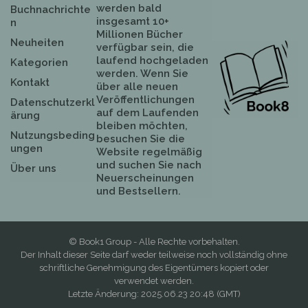
werden bald
Buchnachrichte
insgesamt 10+
n
Millionen Bücher
Neuheiten
verfügbar sein, die
laufend hochgeladen
Kategorien
werden. Wenn Sie
Kontakt
über alle neuen
Veröffentlichungen
Datenschutzerkl
auf dem Laufenden
ärung
bleiben möchten,
Nutzungsbeding
besuchen Sie die
ungen
Website regelmäßig
und suchen Sie nach
Über uns
Neuerscheinungen
und Bestsellern.
© Book1 Group - Alle Rechte vorbehalten.
Der Inhalt dieser Seite darf weder teilweise noch vollständig ohne
schriftliche Genehmigung des Eigentümers kopiert oder
verwendet werden.
Letzte Änderung: 2025.06.23 20:48 (GMT)