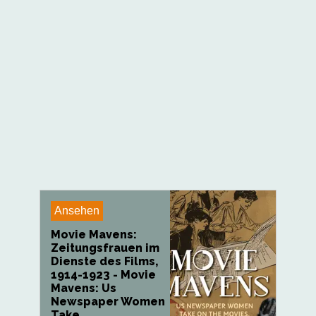
Ansehen
Movie Mavens:
Zeitungsfrauen im
Dienste des Films,
1914-1923 - Movie
Mavens: Us
Newspaper Women
Take...