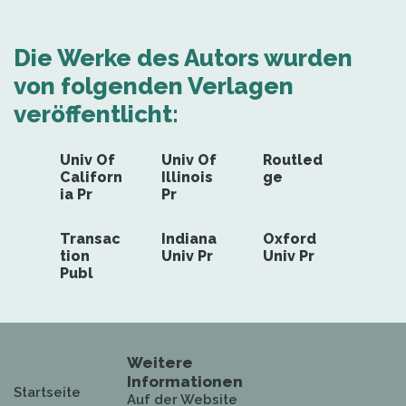
Hauptfunktion...
Die Werke des Autors wurden
von folgenden Verlagen
veröffentlicht:
Univ Of
Univ Of
Routled
Californ
Illinois
ge
ia Pr
Pr
Transac
Indiana
Oxford
tion
Univ Pr
Univ Pr
Publ
Weitere
Informationen
Startseite
Auf der Website