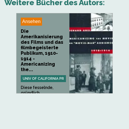
Weitere Bücher des Autors:
Ansehen
Die
Amerikanisierung
des Films und das
filmbegeisterte
Publikum, 1910-
1914 -
Americanizing
the...
UNIV OF CALIFORNIA PR
Diese fesselnde,
gründlich
recherchierte Studie...