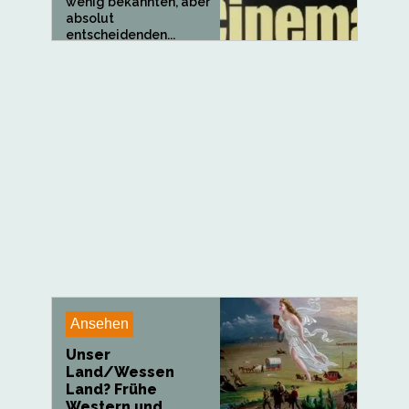
wenig bekannten, aber
absolut
entscheidenden...
Ansehen
Unser
Land/Wessen
Land? Frühe
Western und