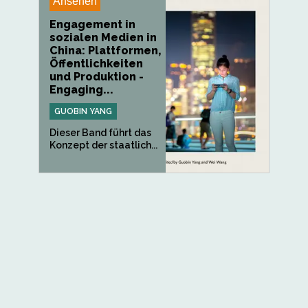
Ansehen
Engagement in
sozialen Medien in
China: Plattformen,
Öffentlichkeiten
und Produktion -
Engaging...
GUOBIN YANG
Dieser Band führt das
Konzept der staatlich...