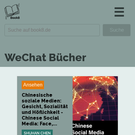
☰
WeChat Bücher
Ansehen
Chinesische
soziale Medien:
Gesicht, Sozialität
und Höflichkeit -
Chinese Social
Media: Face,...
SHUHAN CHEN