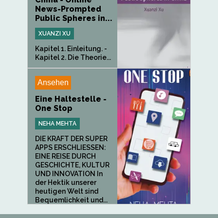
News-Prompted
Public Spheres in...
XUANZI XU
Kapitel 1. Einleitung. -
Kapitel 2. Die Theorie...
Ansehen
Eine Haltestelle -
One Stop
NEHA MEHTA
DIE KRAFT DER SUPER
APPS ERSCHLIESSEN:
EINE REISE DURCH
GESCHICHTE, KULTUR
UND INNOVATION In
der Hektik unserer
heutigen Welt sind
Bequemlichkeit und...