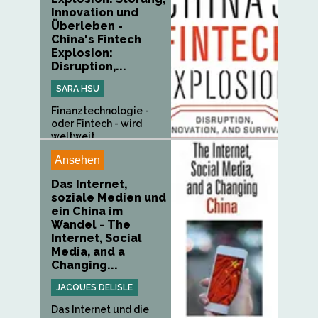
Innovation und
Überleben -
China's Fintech
Explosion:
Disruption,...
SARA HSU
Finanztechnologie -
oder Fintech - wird
weltweit...
Ansehen
Das Internet,
soziale Medien und
ein China im
Wandel - The
Internet, Social
Media, and a
Changing...
JACQUES DELISLE
Das Internet und die