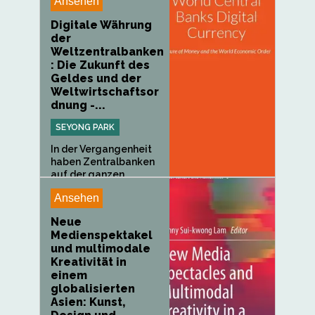
Ansehen
Digitale Währung
der
Weltzentralbanken
: Die Zukunft des
Geldes und der
Weltwirtschaftsor
dnung -...
SEYONG PARK
In der Vergangenheit
haben Zentralbanken
auf der ganzen...
Ansehen
Neue
Medienspektakel
und multimodale
Kreativität in
einem
globalisierten
Asien: Kunst,