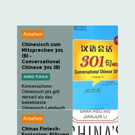
Ansehen
Chinesisch zum
Mitsprechen 301
(B) -
Conversational
Chinese 301 (B)
KANG YUHUA
Konversations-
Chinesisch 301 gilt
derzeit als das
beliebteste
Chinesisch-Lehrbuch
für...
Ansehen
Chinas Fintech-
Explosion: Störung,