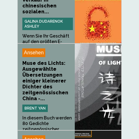
chinesischen
sozialen...
GALINA DUDARENOK
ASHLEY
Wenn Sie Ihr Geschäft
auf den größten E-
Markt der...
Ansehen
Muse des Lichts:
Ausgewählte
Übersetzungen
einiger kleinerer
Dichter des
zeitgenössischen
China -...
BRENT YAN
In diesem Buch werden
80 Gedichte
zeitgenössischer...