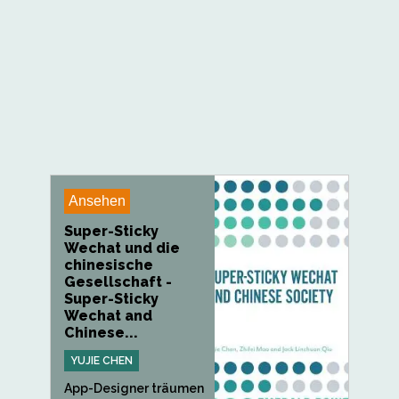
Ansehen
Super-Sticky
Wechat und die
chinesische
Gesellschaft -
Super-Sticky
Wechat and
Chinese...
YUJIE CHEN
App-Designer träumen