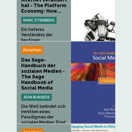
hat - The Platform
Economy: How...
MARC STEINBERG
Ein tieferes
Verständnis der
heutigen...
Ansehen
Das Sage-
Handbuch der
sozialen Medien -
The Sage
Handbook of
Social Media
JEAN BURGESS
Die Welt befindet sich
inmitten eines
Paradigmas der
sozialen Medien. Einst
als trivial...