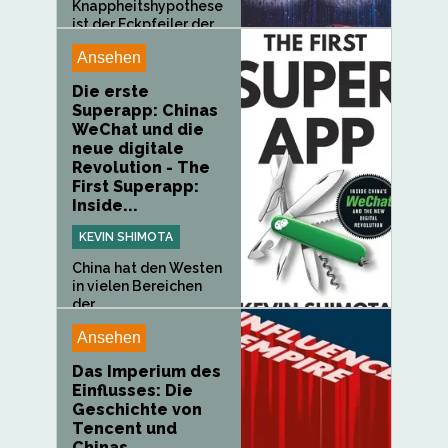
Knappheitshypothese
ist der Eckpfeiler der...
Ansehen
Die erste
Superapp: Chinas
WeChat und die
neue digitale
Revolution - The
First Superapp:
Inside...
KEVIN SHIMOTA
China hat den Westen
in vielen Bereichen
der...
Ansehen
Das Imperium des
Einflusses: Die
Geschichte von
Tencent und
Chinas