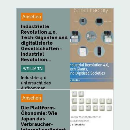
Ansehen
Industrielle
Revolution 4.0,
Tech-Giganten und
digitalisierte
Gesellschaften -
Industrial
Revolution...
WEI LIM TAI
Industrie 4. 0
untersucht das
Aufkommen...
Ansehen
Die Plattform-
Ökonomie: Wie
Japan das
Verbraucher-
Internet verändert