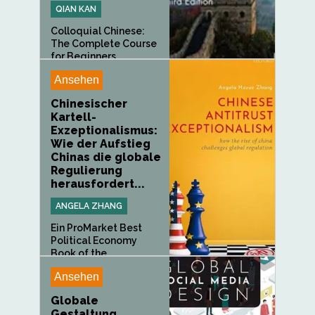
QIAN KAN
Colloquial Chinese:
The Complete Course
for Beginners...
Ansehen
Chinesischer
Kartell-
Exzeptionalismus:
Wie der Aufstieg
Chinas die globale
Regulierung
herausfordert...
ANGELA ZHANG
Ein ProMarket Best
Political Economy
Book of the...
Ansehen
Globale
Gestaltung