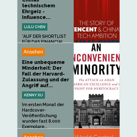
technischem
Ehrgeiz -
Influence...
LULU CHEN
*AUF DER SHORTLIST
FÜR DAS FINANCIAL
TIMES...
Ansehen
Eine unbequeme
Minderheit: Der
Fall der Harvard-
Zulassung und der
Angriff auf...
KENNY XU
Im ersten Monat der
Hardcover-
Veröffentlichung
wurden fast 8.000
Exemplare...