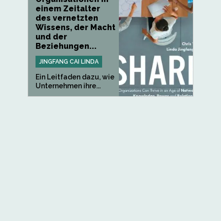
einem Zeitalter
des vernetzten
Wissens, der Macht
und der
Beziehungen...
JINGFANG CAI LINDA
Ein Leitfaden dazu, wie
Unternehmen ihre...