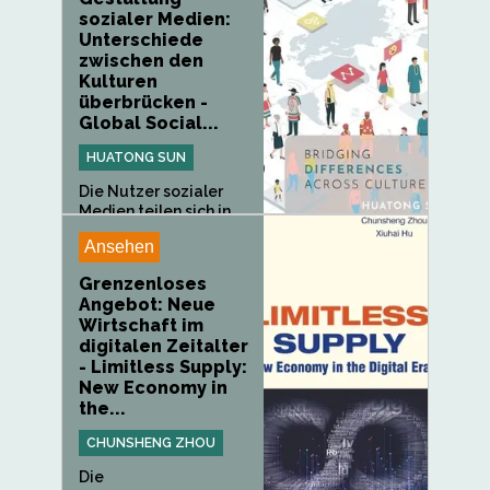
sozialer Medien:
Unterschiede
zwischen den
Kulturen
überbrücken -
Global Social...
HUATONG SUN
Die Nutzer sozialer
Medien teilen sich in
Stämme...
Ansehen
Grenzenloses
Angebot: Neue
Wirtschaft im
digitalen Zeitalter
- Limitless Supply:
New Economy in
the...
CHUNSHENG ZHOU
Die