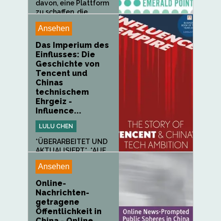
davon, eine Plattform
zu schaffen, die...
Ansehen
Das Imperium des
Einflusses: Die
Geschichte von
Tencent und
Chinas
technischem
Ehrgeiz -
Influence...
LULU CHEN
*ÜBERARBEITET UND
AKTUALISIERT* .*AUF
DER...
Ansehen
Online-
Nachrichten-
getragene
Öffentlichkeit in
China - Online