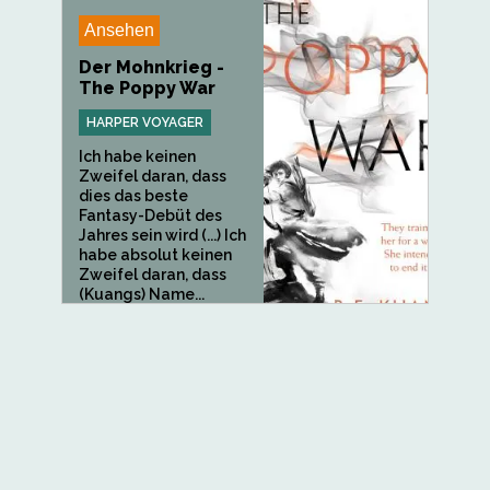
Ansehen
Der Mohnkrieg -
The Poppy War
HARPER VOYAGER
Ich habe keinen
Zweifel daran, dass
dies das beste
Fantasy-Debüt des
Jahres sein wird (...) Ich
habe absolut keinen
Zweifel daran, dass
(Kuangs) Name...