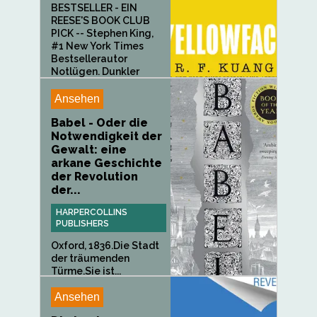
BESTSELLER - EIN
REESE'S BOOK CLUB
PICK -- Stephen King,
#1 New York Times
Bestsellerautor
Notlügen. Dunkler
Humor. Tödliche...
Ansehen
Babel - Oder die
Notwendigkeit der
Gewalt: eine
arkane Geschichte
der Revolution
der...
HARPERCOLLINS
PUBLISHERS
Oxford, 1836.Die Stadt
der träumenden
Türme.Sie ist...
Ansehen