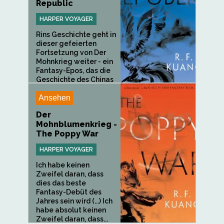
Republic
HARPER VOYAGER
Rins Geschichte geht in
dieser gefeierten
Fortsetzung von Der
Mohnkrieg weiter - ein
Fantasy-Epos, das die
Geschichte des Chinas
des...
Ansehen
Der
Mohnblumenkrieg -
The Poppy War
HARPER VOYAGER
Ich habe keinen
Zweifel daran, dass
dies das beste
Fantasy-Debüt des
Jahres sein wird (...) Ich
habe absolut keinen
Zweifel daran, dass...