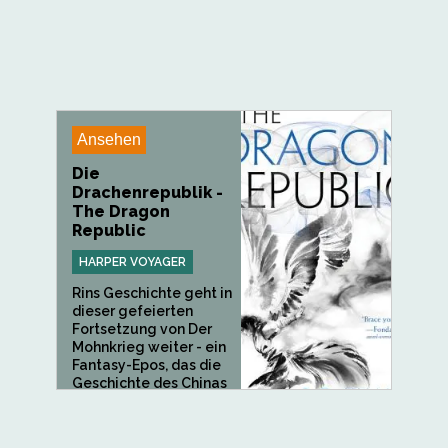
Ansehen
Die
Drachenrepublik -
The Dragon
Republic
HARPER VOYAGER
Rins Geschichte geht in
dieser gefeierten
Fortsetzung von Der
Mohnkrieg weiter - ein
Fantasy-Epos, das die
Geschichte des Chinas
des...