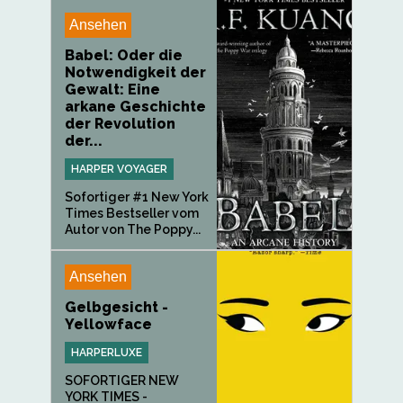
schwerer zu
vergessen. „...
Ansehen
Babel: Oder die
Notwendigkeit der
Gewalt: Eine
arkane Geschichte
der Revolution
der...
HARPER VOYAGER
Sofortiger #1 New York
Times Bestseller vom
Autor von The Poppy...
Ansehen
Gelbgesicht -
Yellowface
HARPERLUXE
SOFORTIGER NEW
YORK TIMES -