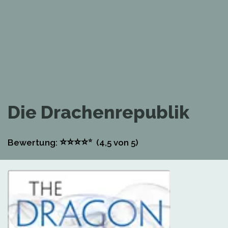
Die Drachenrepublik
⭐
⭐
⭐
⭐
⭐
Bewertung:
(4,5
von 5)