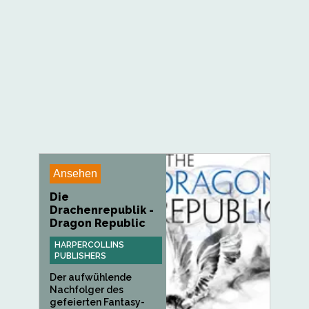
Ansehen
Die
Drachenrepublik -
Dragon Republic
HARPERCOLLINS
PUBLISHERS
Der aufwühlende
Nachfolger des
gefeierten Fantasy-