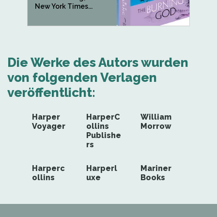
New York Times...
Die Werke des Autors wurden
von folgenden Verlagen
veröffentlicht:
Harper
HarperC
William
Voyager
ollins
Morrow
Publishe
rs
Harperc
Harperl
Mariner
ollins
uxe
Books