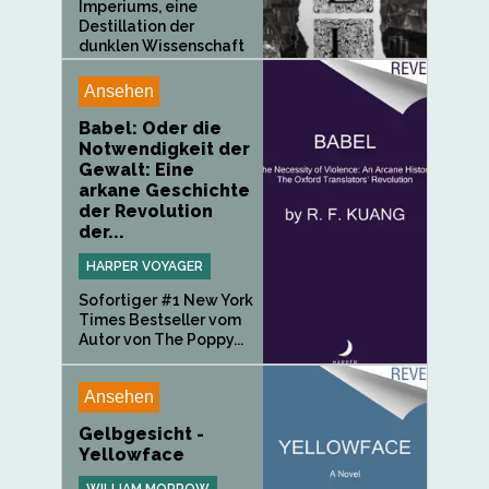
Imperiums, eine
Destillation der
dunklen Wissenschaft
und eine fesselnde...
Ansehen
Babel: Oder die
Notwendigkeit der
Gewalt: Eine
arkane Geschichte
der Revolution
der...
HARPER VOYAGER
Sofortiger #1 New York
Times Bestseller vom
Autor von The Poppy...
Ansehen
Gelbgesicht -
Yellowface
WILLIAM MORROW