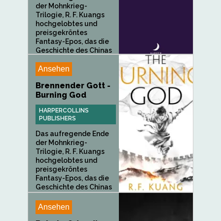
der Mohnkrieg-
Trilogie, R. F. Kuangs
hochgelobtes und
preisgekröntes
Fantasy-Epos, das die
Geschichte des Chinas
des 20...
Ansehen
Brennender Gott -
Burning God
HARPERCOLLINS
PUBLISHERS
Das aufregende Ende
der Mohnkrieg-
Trilogie, R. F. Kuangs
hochgelobtes und
preisgekröntes
Fantasy-Epos, das die
Geschichte des Chinas
des 20...
Ansehen