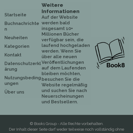
Weitere
Informationen
Startseite
Auf der Website
werden bald
Buchnachrichte
insgesamt 10+
n
Millionen Bücher
Neuheiten
verfügbar sein, die
laufend hochgeladen
Kategorien
werden. Wenn Sie
Kontakt
über alle neuen
Veröffentlichungen
Datenschutzerkl
auf dem Laufenden
ärung
bleiben möchten,
Nutzungsbeding
besuchen Sie die
ungen
Website regelmäßig
und suchen Sie nach
Über uns
Neuerscheinungen
und Bestsellern.
© Book1 Group - Alle Rechte vorbehalten.
Der Inhalt dieser Seite darf weder teilweise noch vollständig ohne