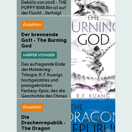
Debüts von 2018 - THE
POPPY WAR.Rin ist auf
der Flucht ...Verfolgt
von den...
Ansehen
Der brennende
Gott - The Burning
God
HARPER VOYAGER
Das aufregende Ende
der Mohnkrieg-
Trilogie, R. F. Kuangs
hochgelobtes und
preisgekröntes
Fantasy-Epos, das die
Geschichte des Chinas
des...
Ansehen
Die
Drachenrepublik -
The Dragon