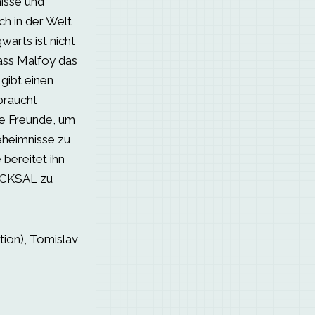
nisse und
h in der Welt
warts ist nicht
dass Malfoy das
ibt einen
braucht
 Freunde, um
eimnisse zu
bereitet ihn
HICKSAL zu
tion), Tomislav