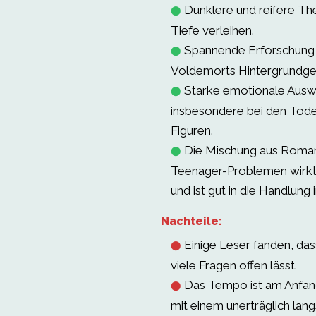
Dunklere und reifere Th
⬤
Tiefe verleihen.
Spannende Erforschung
⬤
Voldemorts Hintergrundge
Starke emotionale Ausw
⬤
insbesondere bei den Tode
Figuren.
Die Mischung aus Roman
⬤
Teenager-Problemen wirkt
und ist gut in die Handlung i
Nachteile:
Einige Leser fanden, das
⬤
viele Fragen offen lässt.
Das Tempo ist am Anfan
⬤
mit einem unerträglich lan