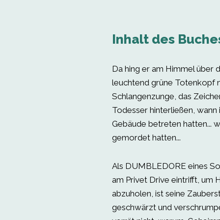
Inhalt des Buche
Da hing er am Himmel über d
leuchtend grüne Totenkopf m
Schlangenzunge, das Zeichen
Todesser hinterließen, wann 
Gebäude betreten hatten... 
gemordet hatten...
Als DUMBLEDORE eines S
am Privet Drive eintrifft, um 
abzuholen, ist seine Zauber
geschwärzt und verschrumpel