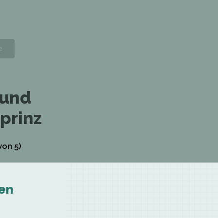
 und
prinz
on 5)
en