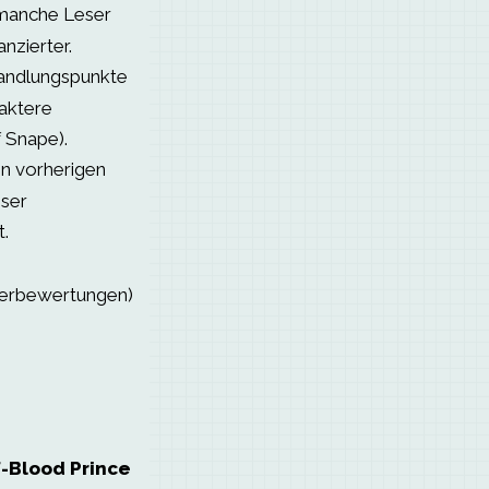
 manche Leser
nzierter.
Handlungspunkte
aktere
 Snape).
en vorherigen
eser
.
serbewertungen)
f-Blood Prince