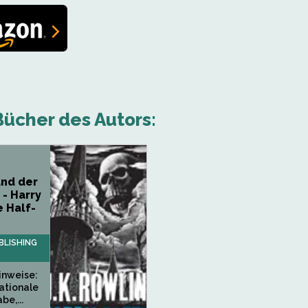
ücher des Autors:
und der
 - Harry
e Half-
LISHING
Hinweise:
ationale
e,...