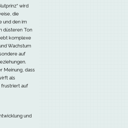
lutprinz“ wird
eise, die
e und den im
en düsteren Ton
rwebt komplexe
 und Wachstum
esondere auf
Beziehungen.
er Meinung, dass
rft als
frustriert auf
ntwicklung und