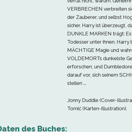
verrät nicht, warum. Geheim
VERBRECHEN verbreiten sic
der Zauberer, und selbst Hog
sicher. Harry ist überzeugt, 
DUNKLE MARKEN trägt: Es g
Todesser unter ihnen. Harry 
MÄCHTIGE Magie und wahre
VOLDEMORTs dunkelste Geh
erforschen, und Dumbledore 
darauf vor, sich seinem SC
stellen ...
Jonny Duddle (Cover-Illustra
Tomić (Karten-Illustration).
Daten des Buches: