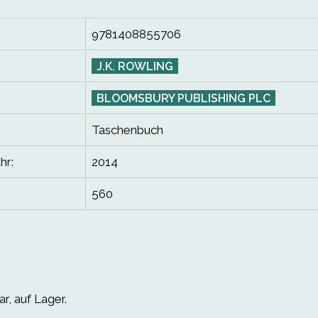
9781408855706
J.K. ROWLING
BLOOMSBURY PUBLISHING PLC
Taschenbuch
hr:
2014
560
r, auf Lager.