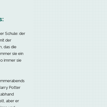
s:
er Schule: der
it der
, das die
immer sie ein
wo immer sie
ommerabends
Harry Potter
stabhand
t, aber er