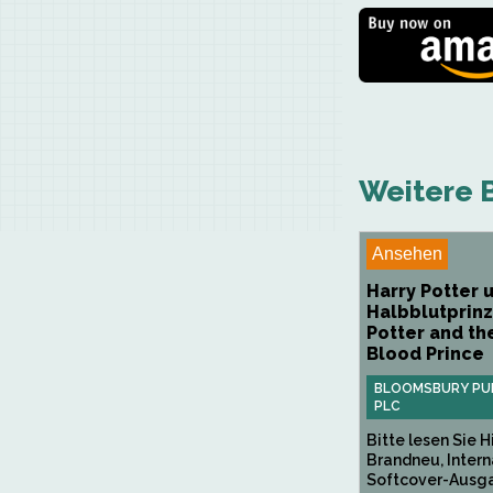
Weitere B
Ansehen
Harry Potter 
Halbblutprinz
Potter and th
Blood Prince
BLOOMSBURY PUB
PLC
Bitte lesen Sie 
Brandneu, Intern
Softcover-Ausgab