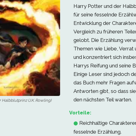
Harry Potter und der Halbb
für seine fesselnde Erzählw
Entwicklung der Charakter
Vergleich zu früheren Teil
gelobt. Die Erzählung ve
Themen wie Liebe, Verrat
und konzentriert sich insb
Harrys Reifung und seine 
Einige Leser sind jedoch d
das Buch mehr Fragen aufwi
Antworten gibt, so dass sie 
den nächsten Teil warten.
 Halbblutprinz (J.K. Rowling)
Vorteile:
Reichhaltige Charaktere
⬤
fesselnde Erzählung.