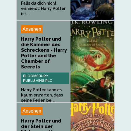
Falls du dich nicht
erinnerst: Harry Potter
ist...
Ansehen
Harry Potter und
die Kammer des
Schreckens - Harry
Potter and the
Chamber of
Secrets
BLOOMSBURY
PUBLISHING PLC
Harry Potter kann es
kaum erwarten, dass
seine Ferien bei...
Ansehen
Harry Potter und
der Stein der