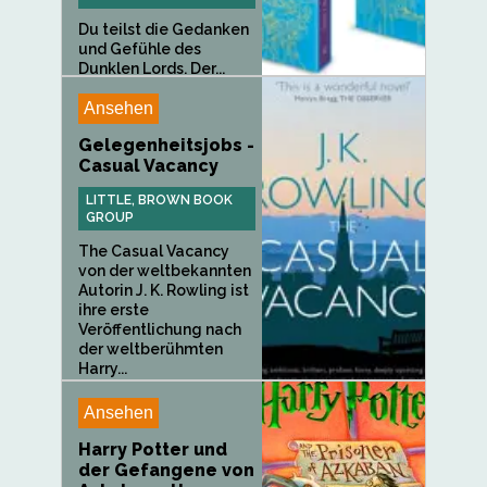
Du teilst die Gedanken
und Gefühle des
Dunklen Lords. Der...
Ansehen
Gelegenheitsjobs -
Casual Vacancy
LITTLE, BROWN BOOK
GROUP
The Casual Vacancy
von der weltbekannten
Autorin J. K. Rowling ist
ihre erste
Veröffentlichung nach
der weltberühmten
Harry...
Ansehen
Harry Potter und
der Gefangene von