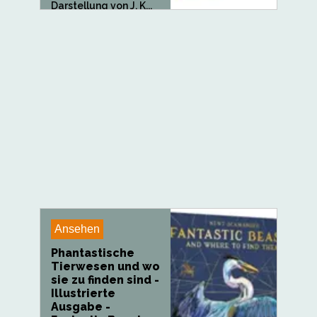
Darstellung von J. K...
Ansehen
Phantastische
Tierwesen und wo
sie zu finden sind -
Illustrierte
Ausgabe -