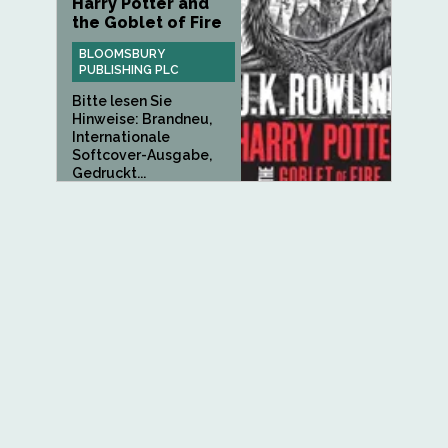
Harry Potter and
the Goblet of Fire
BLOOMSBURY
PUBLISHING PLC
Bitte lesen Sie
Hinweise: Brandneu,
Internationale
Softcover-Ausgabe,
Gedruckt...