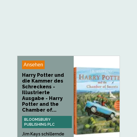
Ansehen
Harry Potter und
die Kammer des
Schreckens -
Illustrierte
Ausgabe - Harry
Potter and the
Chamber of...
BLOOMSBURY
PUBLISHING PLC
Jim Kays schillernde