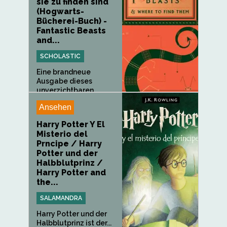
sie zu finden sind
(Hogwarts-
Bücherei-Buch) -
Fantastic Beasts
and...
SCHOLASTIC
Eine brandneue
Ausgabe dieses
unverzichtbaren...
Ansehen
Harry Potter Y El
Misterio del
Prncipe / Harry
Potter und der
Halbblutprinz /
Harry Potter and
the...
SALAMANDRA
Harry Potter und der
Halbblutprinz ist der...