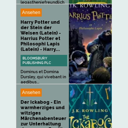
legastheniefreundlich
e Ausgabe...
Ansehen
Harry Potter und
der Stein der
Weisen (Latein) -
Harrius Potter et
Philosophi Lapis
(Latein) - Harry...
BLOOMSBURY
PUBLISHING PLC
Dominus et Domina
Dursley, qui vivebant in
aedibus...
Ansehen
Der Ickabog - Ein
warmherziges und
witziges
Märchenabenteuer
zur Unterhaltung