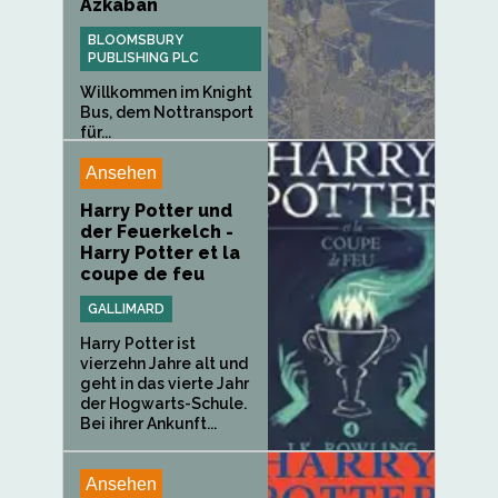
Azkaban
BLOOMSBURY
PUBLISHING PLC
Willkommen im Knight
Bus, dem Nottransport
für...
Ansehen
Harry Potter und
der Feuerkelch -
Harry Potter et la
coupe de feu
GALLIMARD
Harry Potter ist
vierzehn Jahre alt und
geht in das vierte Jahr
der Hogwarts-Schule.
Bei ihrer Ankunft...
Ansehen