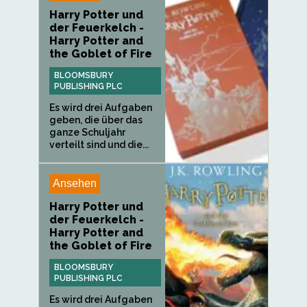
Harry Potter und
der Feuerkelch -
Harry Potter and
the Goblet of Fire
BLOOMSBURY
PUBLISHING PLC
Es wird drei Aufgaben
geben, die über das
ganze Schuljahr
verteilt sind und die...
Ansehen
Harry Potter und
der Feuerkelch -
Harry Potter and
the Goblet of Fire
BLOOMSBURY
PUBLISHING PLC
Es wird drei Aufgaben