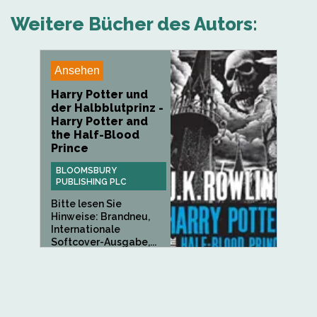
Weitere Bücher des Autors:
Ansehen
Harry Potter und
der Halbblutprinz -
Harry Potter and
the Half-Blood
Prince
BLOOMSBURY
PUBLISHING PLC
Bitte lesen Sie
Hinweise: Brandneu,
Internationale
Softcover-Ausgabe,...