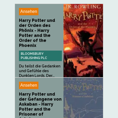
Ansehen
Harry Potter und
der Orden des
Phönix - Harry
Potter and the
Order of the
Phoenix
BLOOMSBURY
PUBLISHING PLC
Du teilst die Gedanken
und Gefühle des
Dunklen Lords. Der...
Ansehen
Harry Potter und
der Gefangene von
Askaban - Harry
Potter and the
Prisoner of