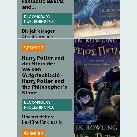
Fantastic Beasts
and...
BLOOMSBURY
PUBLISHING PLC
Die jahrelangen
Abenteuer und
Erkundungen des...
Ansehen
Harry Potter und
der Stein der
Weisen
(Altgriechisch) -
Harry Potter and
the Philosopher's
Stone...
BLOOMSBURY
PUBLISHING PLC
Unverzichtbare
Lektüre für Klassik-
Forscher auf...
Ansehen