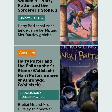
Weisen, 1 - Harry
Potter and the
Sorcerer's Stone, 1
HARRY POTTER
Harry Potter hat zehn
lange Jahre bei Mr. und
Mrs. Dursley gelebt,...
Ansehen
Harry Potter and
the Philosopher's
Stone (Walisisch) -
Harri Potter a maen
yr Athronydd
(Walisisch)...
BLOOMSBURY
PUBLISHING PLC
Broliai Mr. und Mrs.
Dursley, rhif pedwar