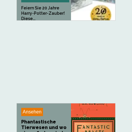
Feiern Sie 20 Jahre
Harry-Potter-Zauber!
Diese...
Ansehen
Phantastische
Tierwesen und wo