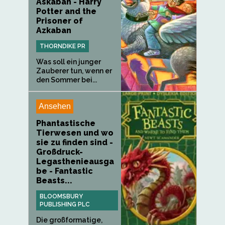
Askaban - Harry
Potter and the
Prisoner of
Azkaban
THORNDIKE PR
Was soll ein junger
Zauberer tun, wenn er
den Sommer bei...
Ansehen
Phantastische
Tierwesen und wo
sie zu finden sind -
Großdruck-
Legasthenieausga
be - Fantastic
Beasts...
BLOOMSBURY
PUBLISHING PLC
Die großformatige,