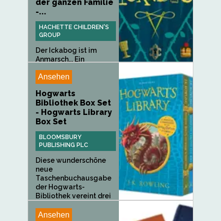
der ganzen Familie
-...
HACHETTE CHILDREN'S
GROUP
Der Ickabog ist im
Anmarsch... Ein
mythisches...
Ansehen
Hogwarts
Bibliothek Box Set
- Hogwarts Library
Box Set
BLOOMSBURY
PUBLISHING PLC
Diese wunderschöne
neue
Taschenbuchausgabe
der Hogwarts-
Bibliothek vereint drei
beliebte Klassiker
aus...
Ansehen