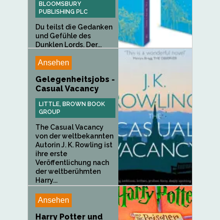
BLOOMSBURY
PUBLISHING PLC
Du teilst die Gedanken
und Gefühle des
Dunklen Lords. Der...
Ansehen
Gelegenheitsjobs -
Casual Vacancy
LITTLE, BROWN BOOK
GROUP
The Casual Vacancy
von der weltbekannten
Autorin J. K. Rowling ist
ihre erste
Veröffentlichung nach
der weltberühmten
Harry...
Ansehen
Harry Potter und