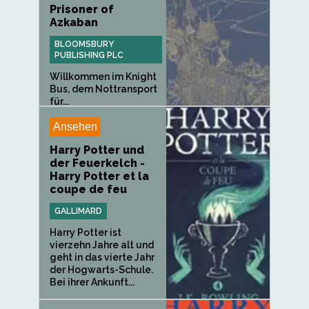
Prisoner of
Azkaban
BLOOMSBURY
PUBLISHING PLC
Willkommen im Knight
Bus, dem Nottransport
für...
Ansehen
Harry Potter und
der Feuerkelch -
Harry Potter et la
coupe de feu
GALLIMARD
Harry Potter ist
vierzehn Jahre alt und
geht in das vierte Jahr
der Hogwarts-Schule.
Bei ihrer Ankunft...