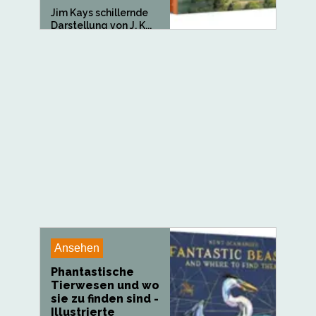
Jim Kays schillernde
Darstellung von J. K...
Ansehen
Phantastische
Tierwesen und wo
sie zu finden sind -
Illustrierte