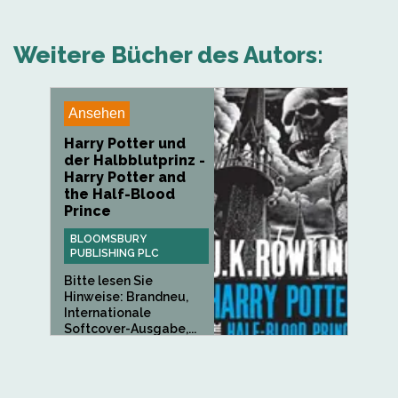
Weitere Bücher des Autors:
Ansehen
Harry Potter und
der Halbblutprinz -
Harry Potter and
the Half-Blood
Prince
BLOOMSBURY
PUBLISHING PLC
Bitte lesen Sie
Hinweise: Brandneu,
Internationale
Softcover-Ausgabe,...