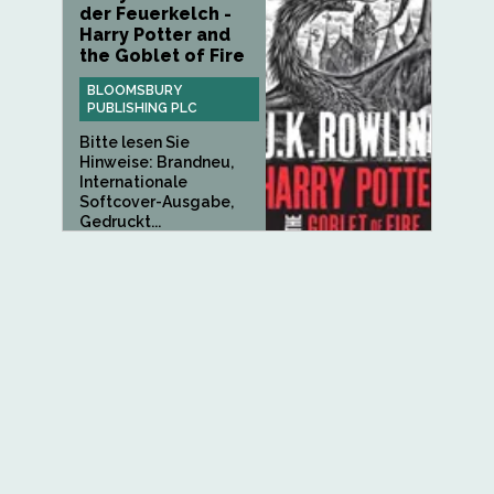
der Feuerkelch -
Harry Potter and
the Goblet of Fire
BLOOMSBURY
PUBLISHING PLC
Bitte lesen Sie
Hinweise: Brandneu,
Internationale
Softcover-Ausgabe,
Gedruckt...