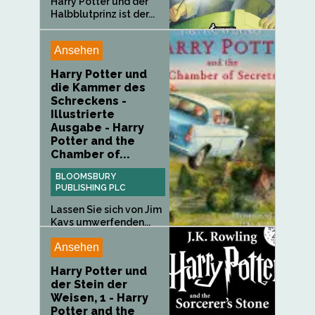
Harry Potter und der
Halbblutprinz ist der...
Ansehen
Harry Potter und
die Kammer des
Schreckens -
Illustrierte
Ausgabe - Harry
Potter and the
Chamber of...
BLOOMSBURY
PUBLISHING PLC
Lassen Sie sich von Jim
Kays umwerfenden...
Ansehen
Harry Potter und
der Stein der
Weisen, 1 - Harry
Potter and the