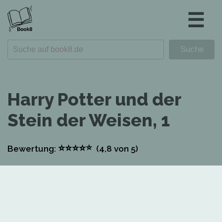
☰
Harry Potter und der
Stein der Weisen, 1
⭐
⭐
⭐
⭐
⭐
Bewertung:
(4,8
von 5)