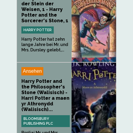
der Stein der
Weisen, 1 - Harry
Potter and the
Sorcerer's Stone, 1
HARRY POTTER
Harry Potter hat zehn
lange Jahre bei Mr. und
Mrs. Dursley gelebt,...
Ansehen
Harry Potter and
the Philosopher's
Stone (Walisisch) -
Harri Potter a maen
yr Athronydd
(Walisisch)...
BLOOMSBURY
PUBLISHING PLC
Broliai Mr. und Mrs.