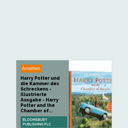
Ansehen
Harry Potter und
die Kammer des
Schreckens -
Illustrierte
Ausgabe - Harry
Potter and the
Chamber of...
BLOOMSBURY
PUBLISHING PLC