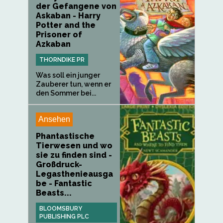
der Gefangene von
Askaban - Harry
Potter and the
Prisoner of
Azkaban
THORNDIKE PR
Was soll ein junger
Zauberer tun, wenn er
den Sommer bei...
Ansehen
Phantastische
Tierwesen und wo
sie zu finden sind -
Großdruck-
Legasthenieausga
be - Fantastic
Beasts...
BLOOMSBURY
PUBLISHING PLC