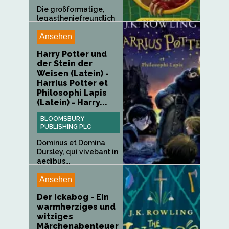
Die großformatige,
legastheniefreundlich
e Ausgabe...
Ansehen
Harry Potter und
der Stein der
Weisen (Latein) -
Harrius Potter et
Philosophi Lapis
(Latein) - Harry...
BLOOMSBURY
PUBLISHING PLC
Dominus et Domina
Dursley, qui vivebant in
aedibus...
Ansehen
Der Ickabog - Ein
warmherziges und
witziges
Märchenabenteuer