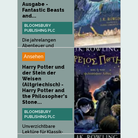
Ausgabe -
Fantastic Beasts
and...
BLOOMSBURY
PUBLISHING PLC
Die jahrelangen
Abenteuer und
Erkundungen des...
Ansehen
Harry Potter und
der Stein der
Weisen
(Altgriechisch) -
Harry Potter and
the Philosopher's
Stone...
BLOOMSBURY
PUBLISHING PLC
Unverzichtbare
Lektüre für Klassik-
Forscher auf...