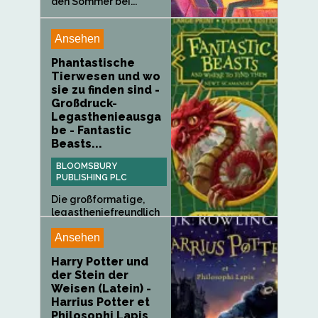
den Sommer bei...
Ansehen
Phantastische
Tierwesen und wo
sie zu finden sind -
Großdruck-
Legasthenieausga
be - Fantastic
Beasts...
BLOOMSBURY
PUBLISHING PLC
Die großformatige,
legastheniefreundlich
e Ausgabe...
Ansehen
Harry Potter und
der Stein der
Weisen (Latein) -
Harrius Potter et
Philosophi Lapis