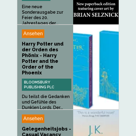
Eine neue
Sonderausgabe zur
Feier des 20.
Jahrestages der...
Ansehen
Harry Potter und
der Orden des
Phönix - Harry
Potter and the
Order of the
Phoenix
BLOOMSBURY
PUBLISHING PLC
Du teilst die Gedanken
und Gefühle des
Dunklen Lords. Der...
Ansehen
Gelegenheitsjobs -
Casual Vacancy