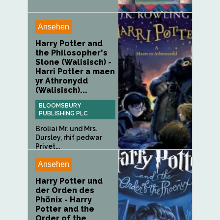
Ansehen
Harry Potter and
the Philosopher's
Stone (Walisisch) -
Harri Potter a maen
yr Athronydd
(Walisisch)...
BLOOMSBURY
PUBLISHING PLC
Broliai Mr. und Mrs.
Dursley, rhif pedwar
Privet...
Ansehen
Harry Potter und
der Orden des
Phönix - Harry
Potter and the
Order of the