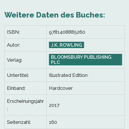
Weitere Daten des Buches:
ISBN:
9781408885260
Autor:
J.K. ROWLING
BLOOMSBURY PUBLISHING
Verlag:
PLC
Untertitel:
Illustrated Edition
Einband:
Hardcover
Erscheinungsjahr
2017
:
Seitenzahl:
160