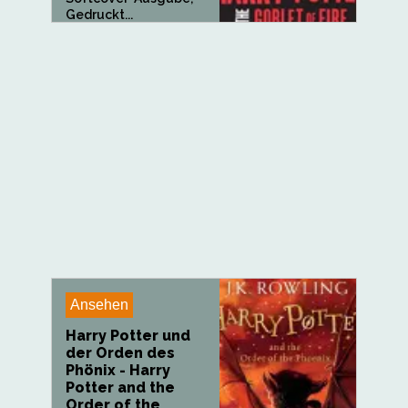
Gedruckt...
Ansehen
Harry Potter und
der Orden des
Phönix - Harry
Potter and the
Order of the