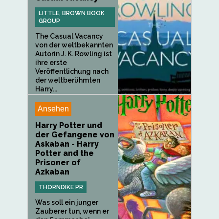
LITTLE, BROWN BOOK
GROUP
The Casual Vacancy
von der weltbekannten
Autorin J. K. Rowling ist
ihre erste
Veröffentlichung nach
der weltberühmten
Harry...
Ansehen
Harry Potter und
der Gefangene von
Askaban - Harry
Potter and the
Prisoner of
Azkaban
THORNDIKE PR
Was soll ein junger
Zauberer tun, wenn er