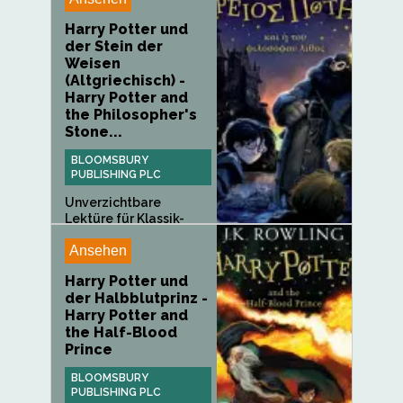
Harry Potter und
der Stein der
Weisen
(Altgriechisch) -
Harry Potter and
the Philosopher's
Stone...
BLOOMSBURY
PUBLISHING PLC
Unverzichtbare
Lektüre für Klassik-
Forscher auf...
Ansehen
Harry Potter und
der Halbblutprinz -
Harry Potter and
the Half-Blood
Prince
BLOOMSBURY
PUBLISHING PLC