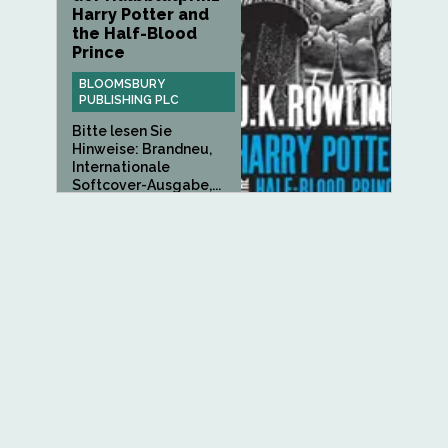
Harry Potter and
the Half-Blood
Prince
BLOOMSBURY
PUBLISHING PLC
Bitte lesen Sie
Hinweise: Brandneu,
Internationale
Softcover-Ausgabe,...