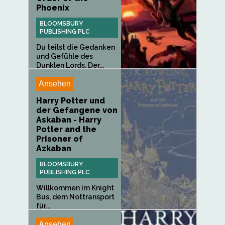
Phoenix
BLOOMSBURY
PUBLISHING PLC
Du teilst die Gedanken
und Gefühle des
Dunklen Lords. Der...
Ansehen
Harry Potter und
der Gefangene von
Askaban - Harry
Potter and the
Prisoner of
Azkaban
BLOOMSBURY
PUBLISHING PLC
Willkommen im Knight
Bus, dem Nottransport
für...
Ansehen