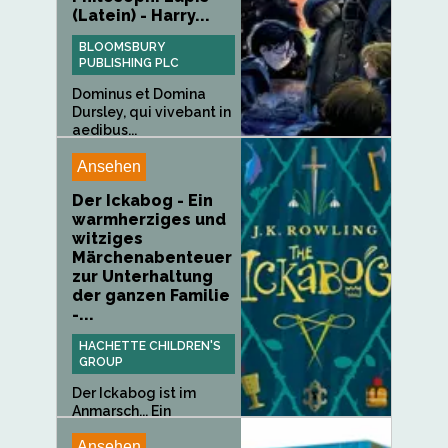
(Latein) - Harry...
BLOOMSBURY
PUBLISHING PLC
Dominus et Domina
Dursley, qui vivebant in
aedibus...
Ansehen
Der Ickabog - Ein
warmherziges und
witziges
Märchenabenteuer
zur Unterhaltung
der ganzen Familie
-...
HACHETTE CHILDREN'S
GROUP
Der Ickabog ist im
Anmarsch... Ein
mythisches...
Ansehen