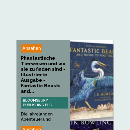
Ansehen
Phantastische
Tierwesen und wo
sie zu finden sind -
Illustrierte
Ausgabe -
Fantastic Beasts
and...
BLOOMSBURY
PUBLISHING PLC
Die jahrelangen
Abenteuer und
Erkundungen des...
Ansehen