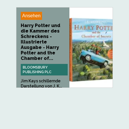
Ansehen
Harry Potter und
die Kammer des
Schreckens -
Illustrierte
Ausgabe - Harry
Potter and the
Chamber of...
BLOOMSBURY
PUBLISHING PLC
Jim Kays schillernde
Darstellung von J. K...