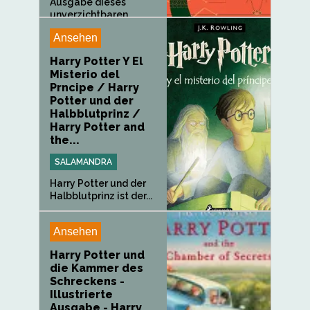
Ausgabe dieses
unverzichtbaren...
Ansehen
Harry Potter Y El
Misterio del
Prncipe / Harry
Potter und der
Halbblutprinz /
Harry Potter and
the...
SALAMANDRA
Harry Potter und der
Halbblutprinz ist der...
Ansehen
Harry Potter und
die Kammer des
Schreckens -
Illustrierte
Ausgabe - Harry