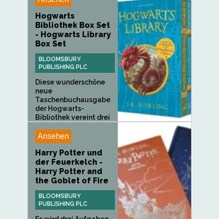
Hogwarts
Bibliothek Box Set
- Hogwarts Library
Box Set
BLOOMSBURY
PUBLISHING PLC
Diese wunderschöne
neue
Taschenbuchausgabe
der Hogwarts-
Bibliothek vereint drei
beliebte Klassiker
aus...
Ansehen
Harry Potter und
der Feuerkelch -
Harry Potter and
the Goblet of Fire
BLOOMSBURY
PUBLISHING PLC
Es wird drei Aufgaben