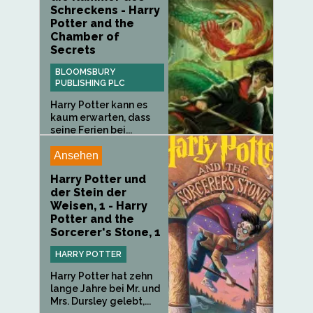
Schreckens - Harry
Potter and the
Chamber of
Secrets
BLOOMSBURY
PUBLISHING PLC
Harry Potter kann es
kaum erwarten, dass
seine Ferien bei...
Ansehen
Harry Potter und
der Stein der
Weisen, 1 - Harry
Potter and the
Sorcerer's Stone, 1
HARRY POTTER
Harry Potter hat zehn
lange Jahre bei Mr. und
Mrs. Dursley gelebt,...