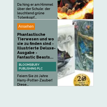
Da hing er am Himmel
über der Schule: der
leuchtend grüne
Totenkopf...
Ansehen
Phantastische
Tierwesen und wo
sie zu finden sind -
Illustrierte Deluxe-
Ausgabe -
Fantastic Beasts...
BLOOMSBURY
PUBLISHING PLC
Feiern Sie 20 Jahre
Harry-Potter-Zauber!
Diese...