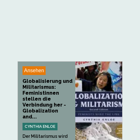
Ansehen
Globalisierung und
Militarismus:
Feministinnen
stellen die
Verbindung her -
Globalization
and...
CYNTHIA ENLOE
Der Militarismus wird