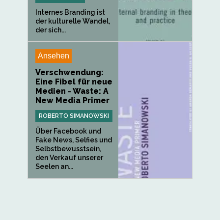
Internes Branding ist
der kulturelle Wandel,
der sich...
Ansehen
Verschwendung:
Eine Fibel für neue
Medien - Waste: A
New Media Primer
ROBERTO SIMANOWSKI
Über Facebook und
Fake News, Selfies und
Selbstbewusstsein,
den Verkauf unserer
Seelen an...