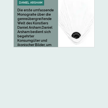
DANIEL ARSHAM
Die erste umfassende
Monografie über die
genreübergreifende
Welt des Künstlers
Daniel Arsham.Daniel
Arsham bedient sich
begehrter
Konsumgüter und
ikonischer Bilder, um
seine...