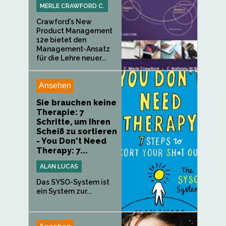
MERLE CRAWFORD C.
Crawford's New
Product Management
12e bietet den
Management-Ansatz
für die Lehre neuer...
Ansehen
Sie brauchen keine
Therapie: 7
Schritte, um Ihren
Scheiß zu sortieren
- You Don't Need
Therapy: 7...
ALAN LUCAS
Das SYSO-System ist
ein System zur...