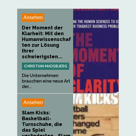
Ansehen
Der Moment der
Klarheit: Mit den
Humanwissenschaf
ten zur Lösung
Ihrer
schwierigsten...
CHRISTIAN MADSBJERG
Die Unternehmen
brauchen eine neue Art
der...
Ansehen
Slam Kicks:
Basketball-
Turnschuhe, die
das Spiel
veränderten - Slam