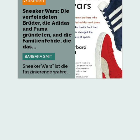
Ansehen
Sneaker Wars: Die
verfeindeten
Brüder, die Adidas
und Puma
gründeten, und die
Familienfehde, die
das...
BARBARA SMIT
Sneaker Wars" ist die
faszinierende wahre...