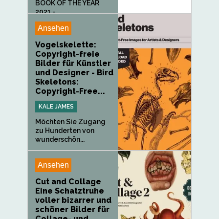
BOOK OF THE YEAR
2021 -...
Ansehen
Vogelskelette:
Copyright-freie
Bilder für Künstler
und Designer - Bird
Skeletons:
Copyright-Free...
KALE JAMES
Möchten Sie Zugang
zu Hunderten von
wunderschön...
Ansehen
Cut and Collage
Eine Schatztruhe
voller bizarrer und
schöner Bilder für
Collage- und...