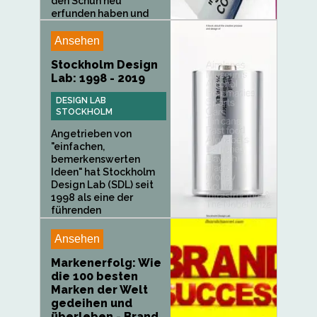
den Schuh neu
erfunden haben und
dieses...
Ansehen
Stockholm Design
Lab: 1998 - 2019
DESIGN LAB
STOCKHOLM
Angetrieben von
"einfachen,
bemerkenswerten
Ideen" hat Stockholm
Design Lab (SDL) seit
1998 als eine der
führenden
zukunftsorientierten...
Ansehen
Markenerfolg: Wie
die 100 besten
Marken der Welt
gedeihen und
überleben - Brand