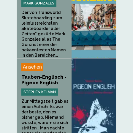
MARK GONZALES
Der von Transworld
Skateboarding zum
„einflussreichsten
Skateboarder aller
Zeiten“ gekürte Mark
Gonzales alias The
Gonz ist einer der
bekanntesten Namen
in den Bereichen...
Ansehen
Tauben-Englisch -
Pigeon English
STEPHEN KELMAN
Zur Mittagszeit gab es
einen Aufruhr. Es war
der beste, den es
bisher gab. Niemand
wusste, warum sie sich
stritten... Man dachte