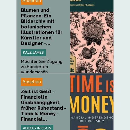
Ansehen
Blumen und
Pflanzen: Ein
Bildarchiv mit
botanischen
Illustrationen für
Künstler und
Designer -...
KALE JAMES
Möchten Sie Zugang
zu Hunderten
wunderschön...
Ansehen
Zeit ist Geld -
Finanzielle
Unabhängigkeit,
früher Ruhestand -
Time Is Money -
Financial...
ADIDAS WILSON