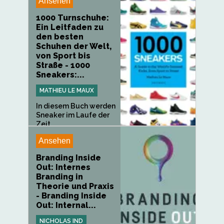
Ansehen
1000 Turnschuhe:
Ein Leitfaden zu
den besten
Schuhen der Welt,
von Sport bis
Straße - 1000
Sneakers:...
MATHIEU LE MAUX
In diesem Buch werden
Sneaker im Laufe der
Zeit...
Ansehen
Branding Inside
Out: Internes
Branding in
Theorie und Praxis
- Branding Inside
Out: Internal...
NICHOLAS IND