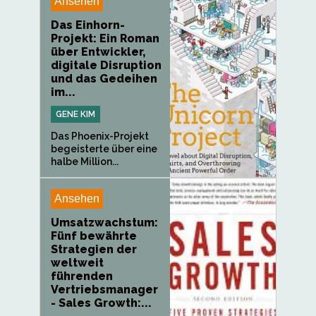
Ansehen
Das Einhorn-
Projekt: Ein Roman
über Entwickler,
digitale Disruption
und das Gedeihen
im...
GENE KIM
Das Phoenix-Projekt
begeisterte über eine
halbe Million...
Ansehen
Umsatzwachstum:
Fünf bewährte
Strategien der
weltweit
führenden
Vertriebsmanager
- Sales Growth:...