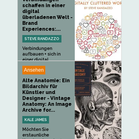
schaffen in einer
digital
überladenen Welt -
Brand
Experiences:...
STEVE RANDAZZO
Verbindungen
aufbauen + sich in
einer digital...
Ansehen
Alte Anatomie: Ein
Bildarchiv für
Künstler und
Designer - Vintage
Anatomy: An Image
Archive for...
KALE JAMES
Möchten Sie
erstaunliche