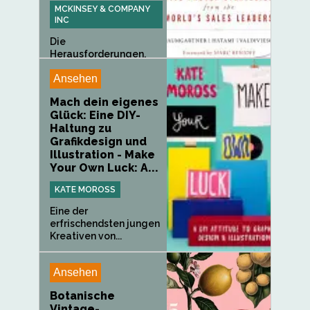
MCKINSEY & COMPANY
INC
Die
Herausforderungen,
vor denen die
Ansehen
heutigen...
Mach dein eigenes
Glück: Eine DIY-
Haltung zu
Grafikdesign und
Illustration - Make
Your Own Luck: A...
KATE MOROSS
Eine der
erfrischendsten jungen
Kreativen von...
Ansehen
Botanische
Vintage-