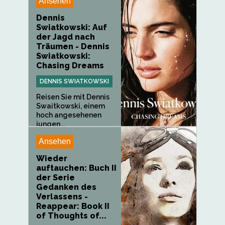
Ansehen
Dennis
Swiatkowski: Auf
der Jagd nach
Träumen - Dennis
Swiatkowski:
Chasing Dreams
DENNIS SWIATKOWSKI
Reisen Sie mit Dennis
Swaitkowski, einem
hoch angesehenen
jungen...
Ansehen
Wieder
auftauchen: Buch II
der Serie
Gedanken des
Verlassens -
Reappear: Book II
of Thoughts of...