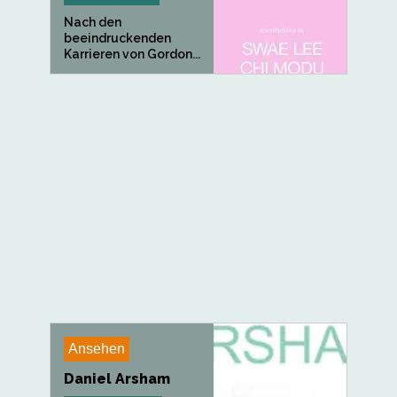
Nach den
beeindruckenden
Karrieren von Gordon...
Ansehen
Daniel Arsham