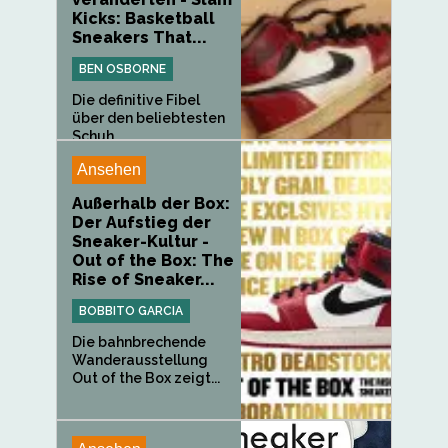
Kicks: Basketball
Sneakers That...
BEN OSBORNE
Die definitive Fibel
über den beliebtesten
Schuh...
Ansehen
Außerhalb der Box:
Der Aufstieg der
Sneaker-Kultur -
Out of the Box: The
Rise of Sneaker...
BOBBITO GARCIA
Die bahnbrechende
Wanderausstellung
Out of the Box zeigt...