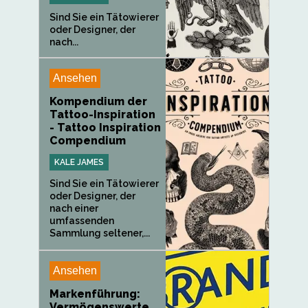
Sind Sie ein Tätowierer
oder Designer, der
nach...
Ansehen
Kompendium der
Tattoo-Inspiration
- Tattoo Inspiration
Compendium
KALE JAMES
Sind Sie ein Tätowierer
oder Designer, der
nach einer
umfassenden
Sammlung seltener,...
Ansehen
Markenführung:
Vermögenswerte