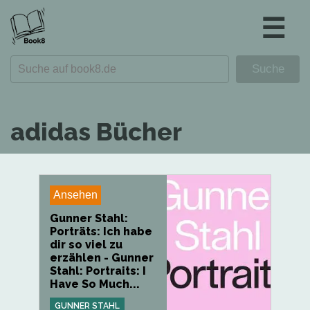
☰
adidas Bücher
Ansehen
Gunner Stahl:
Porträts: Ich habe
dir so viel zu
erzählen - Gunner
Stahl: Portraits: I
Have So Much...
GUNNER STAHL