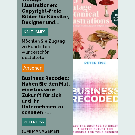
Illustrationen:
Copyright-freie
Bilder für Künstler,
Designer und...
KALE JAMES
Möchten Sie Zugang
zu Hunderten
wunderschön
gestalteter,...
Ansehen
Business Recoded:
Haben Sie den Mut,
eine bessere
Zukunft für sich
und Ihr
Unternehmen zu
schaffen -...
PETER FISK
(CMI MANAGEMENT