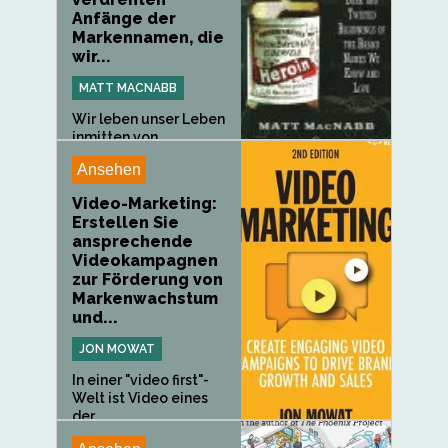
Anfänge der
Markennamen, die
wir...
MATT MACNABB
Wir leben unser Leben
inmitten von
Markenartikeln...
Ansehen
Video-Marketing:
Erstellen Sie
ansprechende
Videokampagnen
zur Förderung von
Markenwachstum
und...
JON MOWAT
In einer "video first"-
Welt ist Video eines
der...