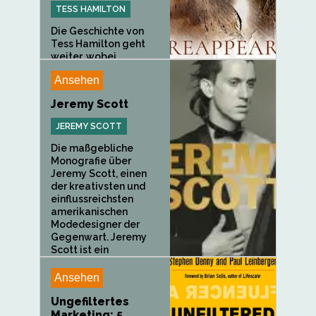
TESS HAMILTON
Die Geschichte von
Tess Hamilton geht
weiter, wobei...
Ansehen
Jeremy Scott
JEREMY SCOTT
Die maßgebliche
Monografie über
Jeremy Scott, einen
der kreativsten und
einflussreichsten
amerikanischen
Modedesigner der
Gegenwart. Jeremy
Scott ist ein
amerikanischer
Designer,...
Ansehen
Ungefiltertes
Marketing: 5