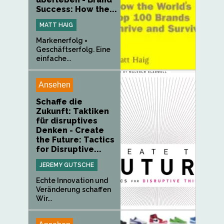
Success: How the...
MATT HAIG
Markenerfolg =
Geschäftserfolg. Eine
einfache...
Ansehen
Schaffe die
Zukunft: Taktiken
für disruptives
Denken - Create
the Future: Tactics
for Disruptive...
JEREMY GUTSCHE
Echte Innovation und
Veränderung schaffen
Wir...