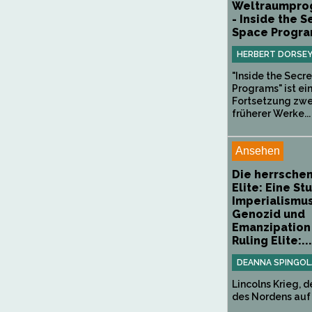
Weltraumpr
- Inside the S
Space Progr
HERBERT DORSE
"Inside the Secr
Programs" ist ei
Fortsetzung zwe
früherer Werke...
Ansehen
Die herrsche
Elite: Eine St
Imperialismus
Genozid und
Emanzipation
Ruling Elite:...
DEANNA SPINGOL
Lincolns Krieg, d
des Nordens auf 