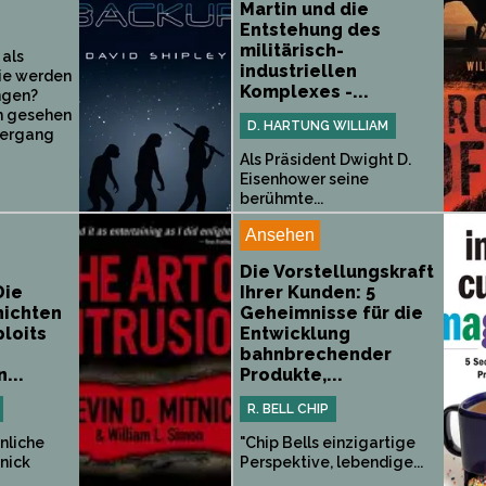
Martin und die
Entstehung des
militärisch-
 als
industriellen
ie werden
Komplexes -...
ngen?
h gesehen
D. HARTUNG WILLIAM
tergang
Als Präsident Dwight D.
Eisenhower seine
berühmte...
Ansehen
Die Vorstellungskraft
Die
Ihrer Kunden: 5
ichten
Geheimnisse für die
ploits
Entwicklung
bahnbrechender
...
Produkte,...
R. BELL CHIP
nliche
"Chip Bells einzigartige
nick
Perspektive, lebendige...