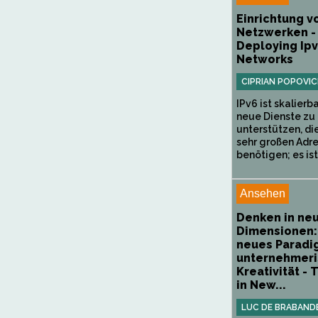
Einrichtung v
Netzwerken -
Deploying Ip
Networks
CIPRIAN POPOVIC
IPv6 ist skalierb
neue Dienste zu
unterstützen, di
sehr großen Adr
benötigen; es ist 
Ansehen
Denken in ne
Dimensionen:
neues Paradi
unternehmer
Kreativität - 
in New...
LUC DE BRABAND