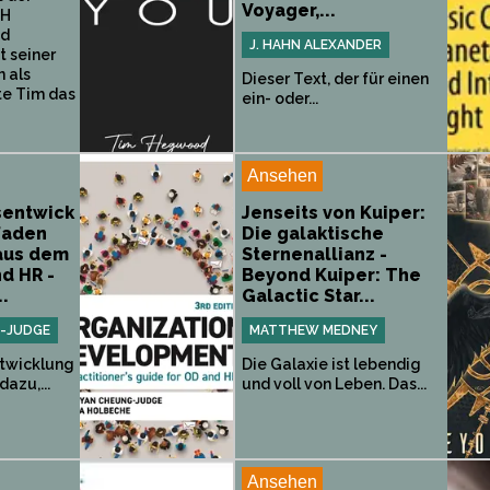
Voyager,...
LH
nd
J. HAHN ALEXANDER
t seiner
n als
Dieser Text, der für einen
rte Tim das
ein- oder...
Ansehen
sentwick
Jenseits von Kuiper:
tfaden
Die galaktische
 aus dem
Sternenallianz -
d HR -
Beyond Kuiper: The
.
Galactic Star...
-JUDGE
MATTHEW MEDNEY
twicklung
Die Galaxie ist lebendig
dazu,...
und voll von Leben. Das...
Ansehen