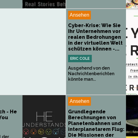
Ansehen
Cyber-Krise: Wie Sie
Ihr Unternehmen vor
realen Bedrohungen
in der virtuellen Welt
schützen können -...
ERIC COLE
Ausgehend von den
Nachrichtenberichten
könnte man...
Ansehen
ch - He
Grundlegende
You
Berechnungen von
Planetenbahnen und
interplanetarem Flug:
Die Missionen der
 der