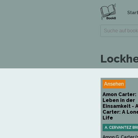
Star
Lockhe
Ansehen
Amon Carter: 
Leben in der
Einsamkeit -
Carter: A Lon
Life
A. CERVANTEZ BR
Amon G. Carter (