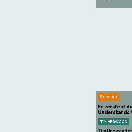
Ansehen
Er versteht di
Understands 
TIM HEGWOOD
Tim Hegwood ist