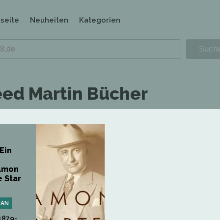
tseite
Neuheiten
Kategorien
ed Martin Bücher
Ein
 Amon
e Star
IAN
1879-