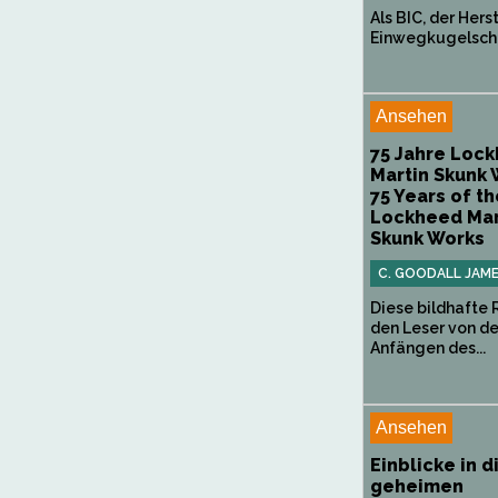
Als BIC, der Hers
Einwegkugelschre
Ansehen
75 Jahre Loc
Martin Skunk 
75 Years of th
Lockheed Mar
Skunk Works
C. GOODALL JAM
Diese bildhafte 
den Leser von d
Anfängen des...
Ansehen
Einblicke in d
geheimen