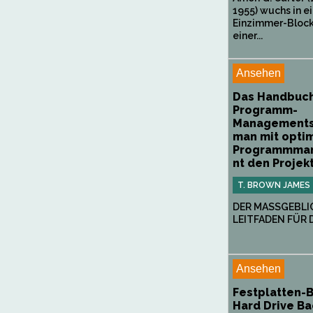
1955) wuchs in e
Einzimmer-Block
einer...
Ansehen
Das Handbuc
Programm-
Managements
man mit opti
Programmma
nt den Projekt
T. BROWN JAMES
DER MASSGEBLI
LEITFADEN FÜR D
Ansehen
Festplatten-
Hard Drive B