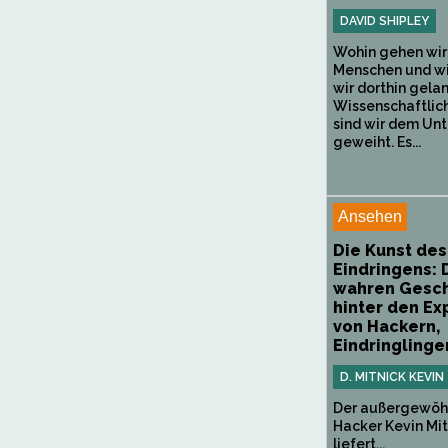
DAVID SHIPLEY
Wohin gehen wir
Menschen und w
wir dorthin gela
Wissenschaftlic
sind wir dem Un
geweiht. Es...
Ansehen
Die Kunst des
Eindringens: 
wahren Gesch
hinter den Ex
von Hackern,
Eindringlingen
D. MITNICK KEVIN
Der außergewöh
Hacker Kevin Mit
liefert...