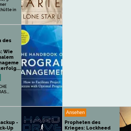
iner
hütte in
h des
: Wie
malem
nageme
erfolg...
CHE
AS...
Ansehen
Backup -
Propheten des
ack-Up
Krieges: Lockheed