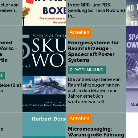
teller von
In der NPR- und PBS-
ibern,...
Sendung SciTech Now und
in...
Ansehen
kheed
Energiesysteme für
Works -
Raumfahrzeuge -
e
Spacecraft Power
tin
Systems
R. PATEL MUKUND
ES
Die Antriebssysteme von
Raumfahrzeugen haben
Reise führt
sich in den letzten zehn
en
Jahren erheblich
weiterentwickelt...
Ansehen
ie
Micromessaging:
Warum große Führung