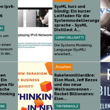
on Ipv6-
SysML kurz und
bündig: Ein kurzer
v6
Leitfaden für die
Systemmodellierungs
sprache - SysML
IU
Distilled: A...
ar, um
LENNY DELLIGATTI
e einen
Die Systems Modeling
essraum
Language (SysML)
in der...
erweitert...
Ansehen
uen
Raketenmilliardäre:
 Ein
Elon Musk, Jeff Bezos
gma für
und das neue
ische
Weltraumrennen -
Thinking
Rocket Billionaires:
Elon...
ERE
TIM FERNHOLZ