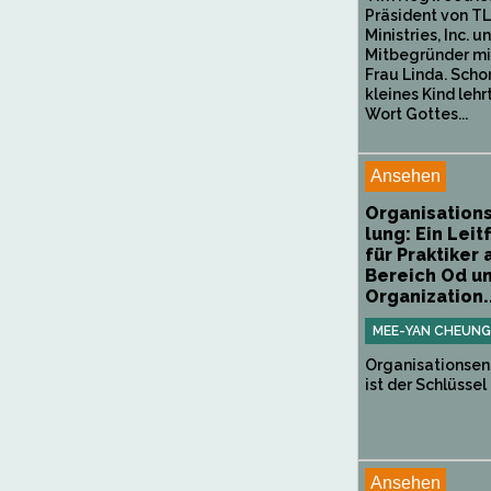
Präsident von T
Ministries, Inc. u
Mitbegründer mi
Frau Linda. Scho
kleines Kind leh
Wort Gottes...
Ansehen
Organisation
lung: Ein Lei
für Praktiker
Bereich Od un
Organization..
MEE-YAN CHEUNG
Organisationsen
ist der Schlüssel 
Ansehen