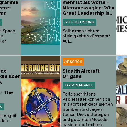
ogramme
mehr ist als Worte -
ecret
Micromessaging: Why
ams
Great Leadership Is...
Y
STEPHEN YOUNG
et Space
Sollte man sich um
ne
Kleinigkeiten kümmern?
ier
Auf...
Ansehen
nde
Stealth Aircraft
udie über
Origami
,
JAYSON MERRILL
 - The
Fortgeschrittene
Papierfalter können sich
mit acht fein detaillierten
A
Bombern und Jägern
tarnen. Die vollfarbigen
er Angriff
und getarnten Modelle
den...
basieren auf echten...