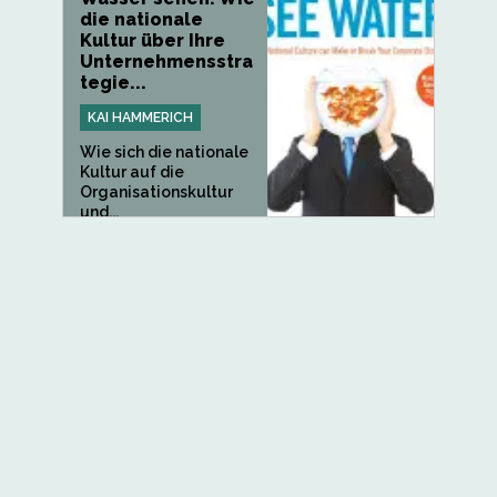
die nationale
Kultur über Ihre
Unternehmensstra
tegie...
KAI HAMMERICH
Wie sich die nationale
Kultur auf die
Organisationskultur
und...