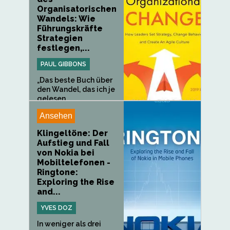
Organisatorischen
Wandels: Wie
Führungskräfte
Strategien
festlegen,...
PAUL GIBBONS
„Das beste Buch über
den Wandel, das ich je
gelesen...
Ansehen
Klingeltöne: Der
Aufstieg und Fall
von Nokia bei
Mobiltelefonen -
Ringtone:
Exploring the Rise
and...
YVES DOZ
In weniger als drei