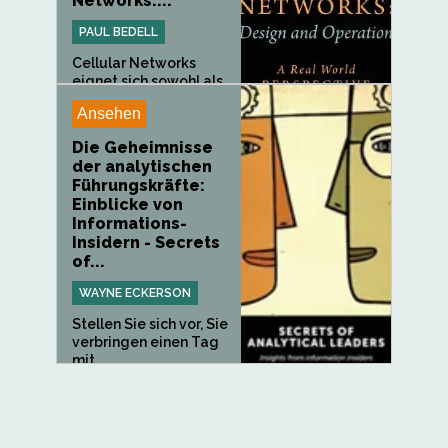
Networks:...
PAUL BEDELL
Cellular Networks
eignet sich sowohl als...
Ansehen
Die Geheimnisse
der analytischen
Führungskräfte:
Einblicke von
Informations-
Insidern - Secrets
of...
WAYNE ECKERSON
Stellen Sie sich vor, Sie
verbringen einen Tag
mit...