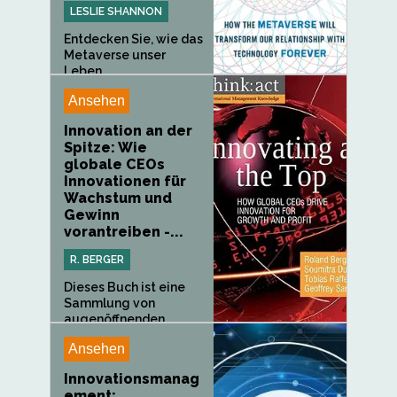
LESLIE SHANNON
Entdecken Sie, wie das
Metaverse unser
Leben...
Ansehen
Innovation an der
Spitze: Wie
globale CEOs
Innovationen für
Wachstum und
Gewinn
vorantreiben -...
R. BERGER
Dieses Buch ist eine
Sammlung von
augenöffnenden...
Ansehen
Innovationsmanag
ement: