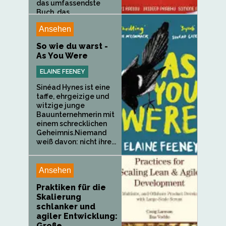
das umfassendste
Buch, das...
Ansehen
So wie du warst -
As You Were
ELAINE FEENEY
Sinéad Hynes ist eine
taffe, ehrgeizige und
witzige junge
Bauunternehmerin mit
einem schrecklichen
Geheimnis.Niemand
weiß davon: nicht ihre...
Ansehen
Praktiken für die
Skalierung
schlanker und
agiler Entwicklung:
Große,