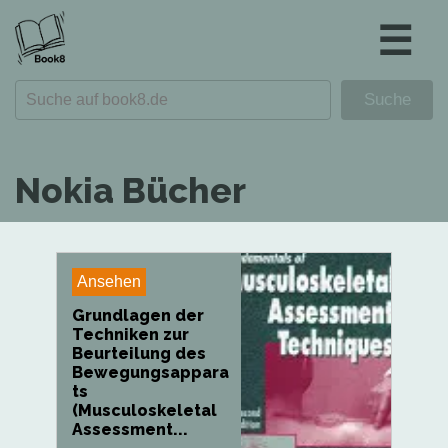
☰
Nokia Bücher
Ansehen
Grundlagen der
Techniken zur
Beurteilung des
Bewegungsappara
ts
(Musculoskeletal
Assessment...