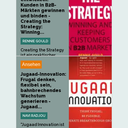
Kunden in B2B-
Märkten gewinnen
und binden -
Creating the
Strategy:
Winning...
RENNIE GOULD
Creating the Strategy
ist ein praktischer...
Ansehen
Jugaad-Innovation:
Frugal denken,
flexibel sein,
bahnbrechendes
Wachstum
generieren -
Jugaad...
NAVI RADJOU
"Jugaad Innovation ist