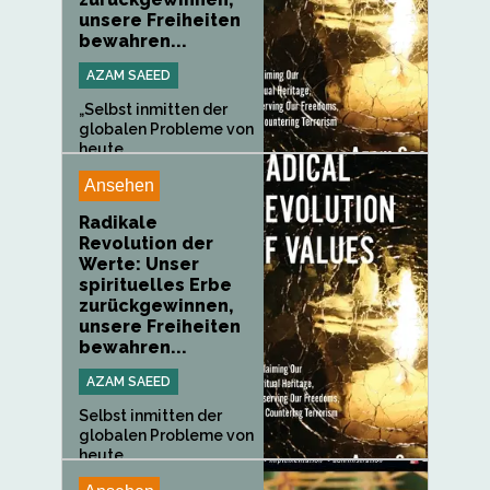
unsere Freiheiten
bewahren...
AZAM SAEED
„Selbst inmitten der
globalen Probleme von
heute...
Ansehen
Radikale
Revolution der
Werte: Unser
spirituelles Erbe
zurückgewinnen,
unsere Freiheiten
bewahren...
AZAM SAEED
Selbst inmitten der
globalen Probleme von
heute...