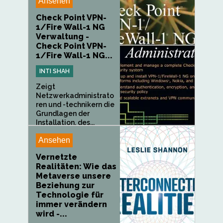
Ansehen
Check Point VPN-
1/Fire Wall-1 NG
Verwaltung -
Check Point VPN-
1/Fire Wall-1 NG...
INTI SHAH
Zeigt
Netzwerkadministrato
ren und -technikern die
Grundlagen der
Installation, des...
Ansehen
Vernetzte
Realitäten: Wie das
Metaverse unsere
Beziehung zur
Technologie für
immer verändern
wird -...