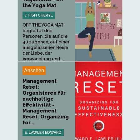
the Yoga Mat
J. FISH CHERYL
OFF THE YOGA MAT
begleitet drei
Personen, die auf die
40 zugehen, auf einer
ausgelassenen Reise
der Liebe, der
Verwandlung und...
Ansehen
Management
Reset:
Organisieren für
nachhaltige
Effektivität -
Management
Reset: Organizing
for...
E. LAWLER EDWARD