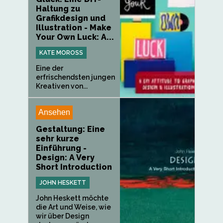
Haltung zu
Grafikdesign und
Illustration - Make
Your Own Luck: A...
KATE MOROSS
Eine der
erfrischendsten jungen
Kreativen von...
Ansehen
Gestaltung: Eine
sehr kurze
Einführung -
Design: A Very
Short Introduction
JOHN HESKETT
John Heskett möchte
die Art und Weise, wie
wir über Design