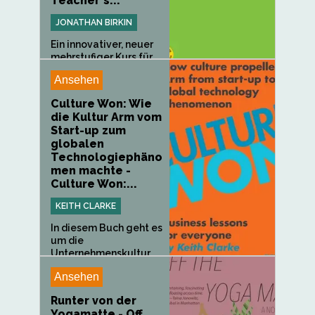
Teacher's...
JONATHAN BIRKIN
Ein innovativer, neuer
mehrstufiger Kurs für
den...
Ansehen
Culture Won: Wie
die Kultur Arm vom
Start-up zum
globalen
Technologiephäno
men machte -
Culture Won:...
KEITH CLARKE
In diesem Buch geht es
um die
Unternehmenskultur,...
Ansehen
Runter von der
Yogamatte - Off