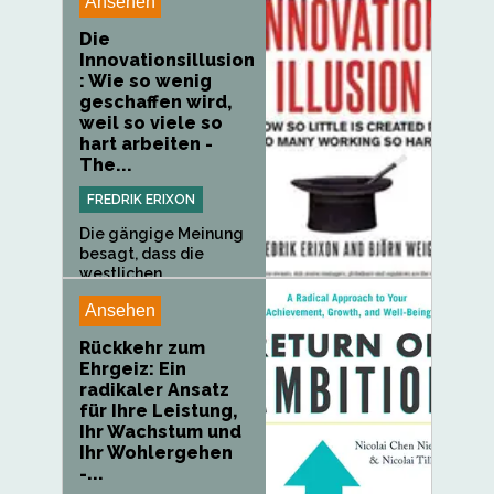
Ansehen
Die
Innovationsillusion
: Wie so wenig
geschaffen wird,
weil so viele so
hart arbeiten -
The...
FREDRIK ERIXON
Die gängige Meinung
besagt, dass die
westlichen...
Ansehen
Rückkehr zum
Ehrgeiz: Ein
radikaler Ansatz
für Ihre Leistung,
Ihr Wachstum und
Ihr Wohlergehen
-...