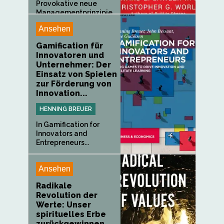
Provokative neue
Managementprinzipie
n und...
Ansehen
Gamification für
Innovatoren und
Unternehmer: Der
Einsatz von Spielen
zur Förderung von
Innovation...
HENNING BREUER
In Gamification for
Innovators and
Entrepreneurs...
Ansehen
Radikale
Revolution der
Werte: Unser
spirituelles Erbe
zurückgewinnen,