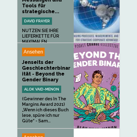
Tools für
strategische...
DAVID FRAYER
NUTZEN SIE IHRE
LIEFERKETTE FÜR
MAXIMALEN...
Ansehen
Jenseits der
Geschlechterbinar
ität - Beyond the
Gender Binary
ALOK VAID-MENON
(Gewinner des In The
Margins Award 2021)
„Wenn ich dieses Buch
lese, spüre ich nur
Güte“ - Sam...