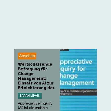
Ansehen
Wertschätzende
Befragung für
Change
Management:
Einsatz von AI zur
Erleichterung der...
SARAH LEWIS
Appreciative Inquiry
(AI) ist ein weithin