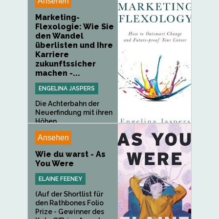
Ansehen
Marketing-
Flexologie: Wie Sie
den Wandel
überlisten und Ihre
Karriere
zukunftssicher
machen -...
ENGELINA JASPERS
Die Achterbahn der
Neuerfindung mit ihren
Höhen...
Ansehen
Wie du warst - As
You Were
ELAINE FEENEY
(Auf der Shortlist für
den Rathbones Folio
Prize - Gewinner des