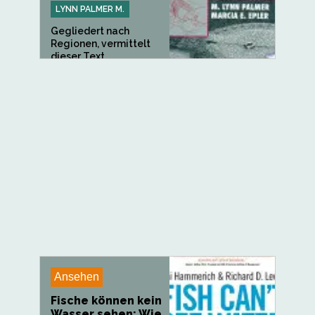
LYNN PALMER M.
Gegliedert nach
Regionen, vermittelt
dieser Text...
Ansehen
Fische können kein
Wasser sehen: Wie