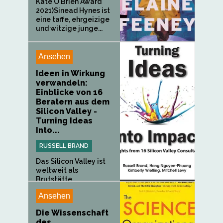
Kate O'Brien Award
2021)Sinead Hynes ist
eine taffe, ehrgeizige
und witzige junge...
Ansehen
Ideen in Wirkung
verwandeln:
Einblicke von 16
Beratern aus dem
Silicon Valley -
Turning Ideas
Into...
RUSSELL BRAND
Das Silicon Valley ist
weltweit als
Brutstätte...
Ansehen
Die Wissenschaft
des