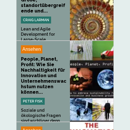
standortübergreif
ende und...
CRAIG LARMAN
Lean and Agile
Development for
Large-Scale...
Ansehen
People, Planet,
Profit: Wie Sie
Nachhaltigkeit für
Innovation und
Unternehmenswac
hstum nutzen
können...
PETER FISK
Soziale und
ökologische Fragen
sind wichtiger denn...