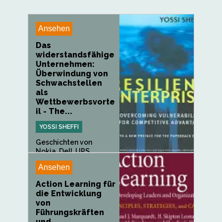
Ansehen
Das
widerstandsfähige
Unternehmen:
Überwindung von
Schwachstellen
als
Wettbewerbsvorte
il - The...
YOSSI SHEFFI
Geschichten von
Nokia, Dell, UPS,
Toyota und anderen...
Ansehen
Action Learning für
die Entwicklung
von
Führungskräften
und