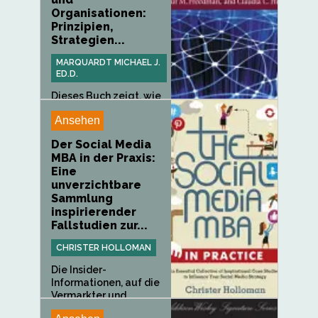
Organisationen:
Prinzipien,
Strategien...
MARQUARDT MICHAEL J.
ED.D.
Dieses Buch zeigt, wie
Action Learning
Ansehen
schnell...
Der Social Media
MBA in der Praxis:
Eine
unverzichtbare
Sammlung
inspirierender
Fallstudien zur...
CHRISTER HOLLOMAN
Die Insider-
Informationen, auf die
Vermarkter und...