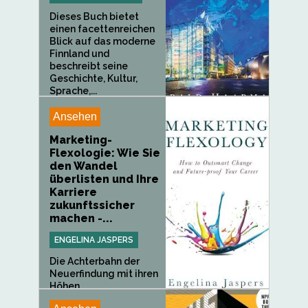
Dieses Buch bietet
einen facettenreichen
Blick auf das moderne
Finnland und
beschreibt seine
Geschichte, Kultur,
Sprache,...
Ansehen
Marketing-
Flexologie: Wie Sie
den Wandel
überlisten und Ihre
Karriere
zukunftssicher
machen -...
ENGELINA JASPERS
Die Achterbahn der
Neuerfindung mit ihren
Höhen...