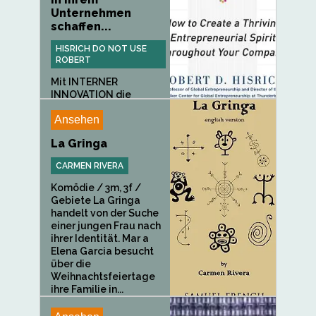
Unternehmen
schaffen...
HISRICH DO NOT USE
ROBERT
Mit INTERNER
INNOVATION die
Konkurrenz schlagen...
Ansehen
La Gringa
CARMEN RIVERA
Komödie / 3m, 3f /
Gebiete La Gringa
handelt von der Suche
einer jungen Frau nach
ihrer Identität. Mar a
Elena Garcia besucht
über die
Weihnachtsfeiertage
ihre Familie in...