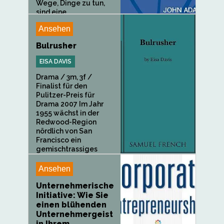
Wege, Dinge zu tun,
sind eine...
Ansehen
Bulrusher
EISA DAVIS
Drama / 3m, 3f /
Finalist für den
Pulitzer-Preis für
Drama 2007 Im Jahr
1955 wächst in der
Redwood-Region
nördlich von San
Francisco ein
gemischtrassiges
Mädchen in einer...
Ansehen
Unternehmerische
Initiative: Wie Sie
einen blühenden
Unternehmergeist
in Ihrem