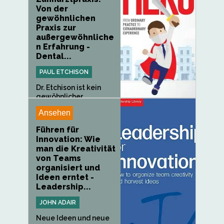
Von der
gewöhnlichen
Praxis zur
außergewöhnliche
n Erfahrung -
Dental...
PAUL ETCHISON
Dr. Etchison ist kein
gewöhnlicher
Zahnarzt. Als...
Ansehen
Führen für
Innovation: Wie
man die Kreativität
von Teams
organisiert und
Ideen erntet -
Leadership...
JOHN ADAIR
Neue Ideen und neue