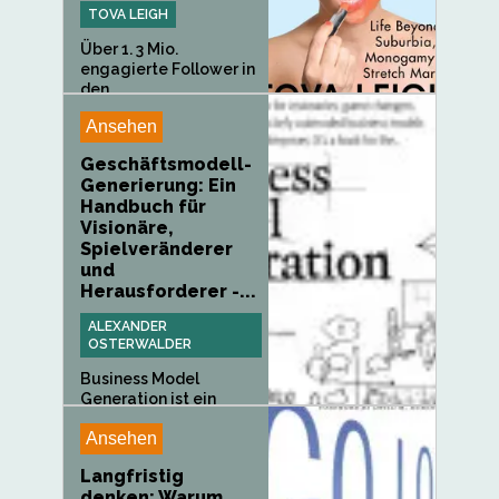
TOVA LEIGH
Über 1. 3 Mio.
engagierte Follower in
den...
Ansehen
Geschäftsmodell-
Generierung: Ein
Handbuch für
Visionäre,
Spielveränderer
und
Herausforderer -...
ALEXANDER
OSTERWALDER
Business Model
Generation ist ein
Handbuch für...
Ansehen
Langfristig
denken: Warum