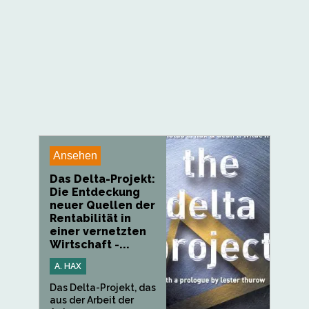
Ansehen
Das Delta-Projekt:
Die Entdeckung
neuer Quellen der
Rentabilität in
einer vernetzten
Wirtschaft -...
A. HAX
Das Delta-Projekt, das
aus der Arbeit der