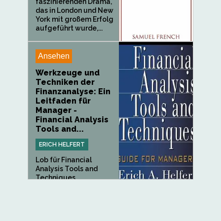
faszinierenden Drama,
das in London und New
York mit großem Erfolg
aufgeführt wurde,...
Ansehen
Werkzeuge und
Techniken der
Finanzanalyse: Ein
Leitfaden für
Manager -
Financial Analysis
Tools and...
ERICH HELFERT
Lob für Financial
Analysis Tools and
Techniques...