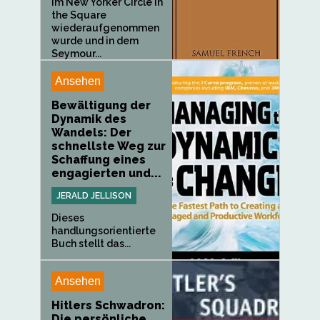
im New Yorker Circle in
the Square
wiederaufgenommen
wurde und in dem
Seymour...
Ansehen
Bewältigung der
Dynamik des
Wandels: Der
schnellste Weg zur
Schaffung eines
engagierten und...
JERALD JELLISON
Dieses
handlungsorientierte
Buch stellt das...
Ansehen
Hitlers Schwadron:
Die persönliche