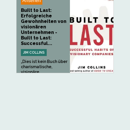
Ansehen
Built to Last:
Erfolgreiche
Gewohnheiten von
visionären
Unternehmen -
Built to Last:
Successful...
JIM COLLINS
„Dies ist kein Buch über
charismatische,
visionäre...