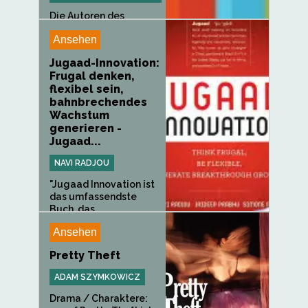
Die Autoren des
internationalen
Ansehen
Bestsellers...
Jugaad-Innovation:
Frugal denken,
flexibel sein,
bahnbrechendes
Wachstum
generieren -
Jugaad...
NAVI RADJOU
"Jugaad Innovation ist
das umfassendste
Buch, das...
Ansehen
Pretty Theft
ADAM SZYMKOWICZ
Drama / Charaktere: