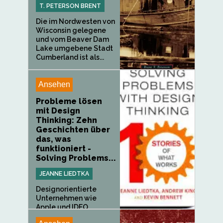
T. PETERSON BRENT
Die im Nordwesten von
Wisconsin gelegene
und vom Beaver Dam
Lake umgebene Stadt
Cumberland ist als...
Ansehen
Probleme lösen
mit Design
Thinking: Zehn
Geschichten über
das, was
funktioniert -
Solving Problems...
JEANNE LIEDTKA
Designorientierte
Unternehmen wie
Apple und IDEO...