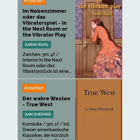
Ansehen
Im Nebenzimmer
oder das
Vibratorspiel - In
the Next Room or
the Vibrator Play
SARAH RUHL
Zeichen: 3m, 4f /
Interior In the Next
Room oder das
Vibratorstück ist eine...
Ansehen
Der wahre Westen
- True West
SAM SHEPARD
Komödie / 3m, 1f / Int.
Dieser amerikanische
Klassiker, der kürzlich