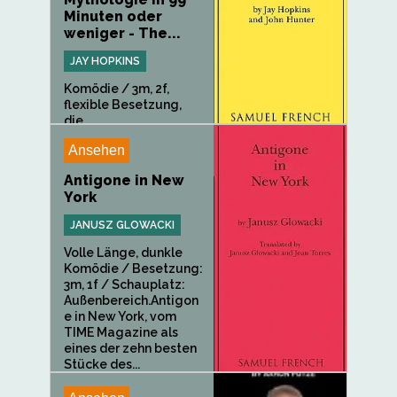
Minuten oder
weniger - The...
JAY HOPKINS
Komödie / 3m, 2f,
flexible Besetzung,
die...
Ansehen
Antigone in New
York
JANUSZ GLOWACKI
Volle Länge, dunkle
Komödie / Besetzung:
3m, 1f / Schauplatz:
Außenbereich.Antigon
e in New York, vom
TIME Magazine als
eines der zehn besten
Stücke des...