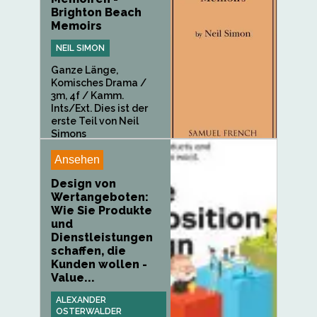
Brighton Beach
Memoirs
NEIL SIMON
Ganze Länge,
Komisches Drama /
3m, 4f / Kamm.
Ints/Ext. Dies ist der
erste Teil von Neil
Simons
autobiografischer...
Ansehen
Design von
Wertangeboten:
Wie Sie Produkte
und
Dienstleistungen
schaffen, die
Kunden wollen -
Value...
ALEXANDER
OSTERWALDER