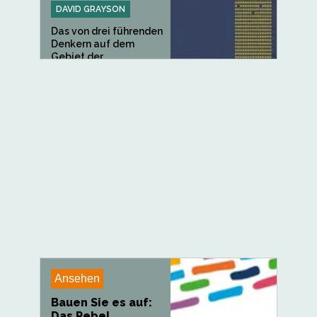
DAVID GRAYSON
Das von drei führenden
Denkern auf dem
Gebiet der...
Ansehen
Bauen Sie es auf:
Das Rebel