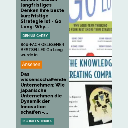
langfristiges
Denken Ihre beste
kurzfristige
Strategie ist - Go
Long: Why...
DENNIS CAREY
800-FACH GELESENER
BESTSELLER.Go Long
wurde in...
Ansehen
Das
wissensschaffende
Unternehmen: Wie
japanische
Unternehmen die
Dynamik der
Innovation
schaffen -...
IKUJIRO NONAKA