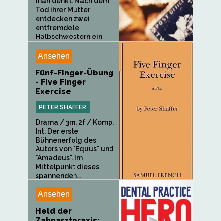
man denkt. Nach dem
Tod ihrer Mutter
entdecken zwei
entfremdete
Halbschwestern ein
Buch mit...
Ansehen
Fünf-Finger-Übung
- Five Finger
Exercise
PETER SHAFFER
Drama / 3m, 2f / Komp.
Int. Der erste
Bühnenerfolg des
Autors von "Equus" und
"Amadeus". Im
Mittelpunkt dieses
spannenden...
Ansehen
Held der
Zahnarztpraxis: