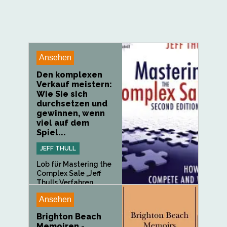
Ansehen
Den komplexen
Verkauf meistern:
Wie Sie sich
durchsetzen und
gewinnen, wenn
viel auf dem
Spiel...
JEFF THULL
Lob für Mastering the
Complex Sale „Jeff
Thulls Verfahren...
Ansehen
Brighton Beach
Memoiren -