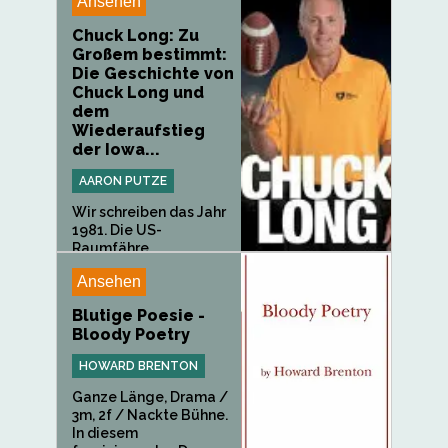
Ansehen
Chuck Long: Zu
Großem bestimmt:
Die Geschichte von
Chuck Long und
dem
Wiederaufstieg
der Iowa...
AARON PUTZE
Wir schreiben das Jahr
1981. Die US-
Raumfähre...
Ansehen
Blutige Poesie -
Bloody Poetry
HOWARD BRENTON
Ganze Länge, Drama /
3m, 2f / Nackte Bühne.
In diesem