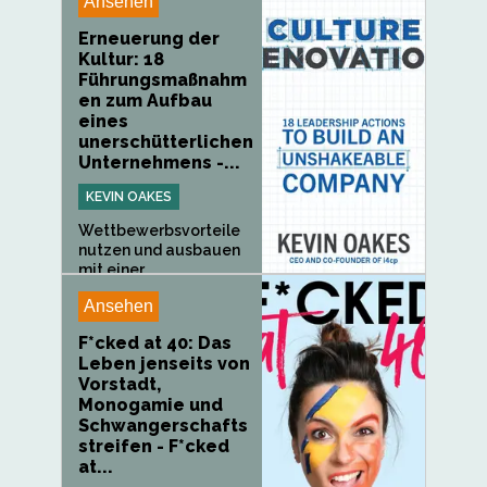
Ansehen
Erneuerung der
Kultur: 18
Führungsmaßnahm
en zum Aufbau
eines
unerschütterlichen
Unternehmens -...
KEVIN OAKES
Wettbewerbsvorteile
nutzen und ausbauen
mit einer...
Ansehen
F*cked at 40: Das
Leben jenseits von
Vorstadt,
Monogamie und
Schwangerschafts
streifen - F*cked
at...