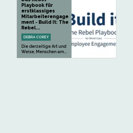
Playbook für
erstklassiges
Mitarbeiterengage
ment - Build It: The
Rebel...
DEBRA COREY
Die derzeitige Art und
Weise, Menschen am...