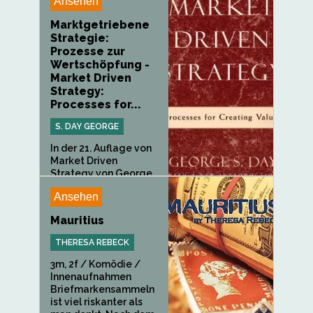
Ansehen
Marktgetriebene
Strategie:
Prozesse zur
Wertschöpfung -
Market Driven
Strategy:
Processes for...
S. DAY GEORGE
In der 21. Auflage von
Market Driven
Strategy von George...
Ansehen
Mauritius
THERESA REBECK
3m, 2f / Komödie /
Innenaufnahmen
Briefmarkensammeln
ist viel riskanter als