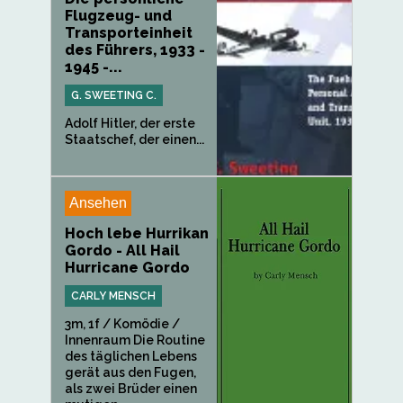
Flugzeug- und
Transporteinheit
des Führers, 1933 -
1945 -...
G. SWEETING C.
Adolf Hitler, der erste
Staatschef, der einen...
Ansehen
Hoch lebe Hurrikan
Gordo - All Hail
Hurricane Gordo
CARLY MENSCH
3m, 1f / Komödie /
Innenraum Die Routine
des täglichen Lebens
gerät aus den Fugen,
als zwei Brüder einen