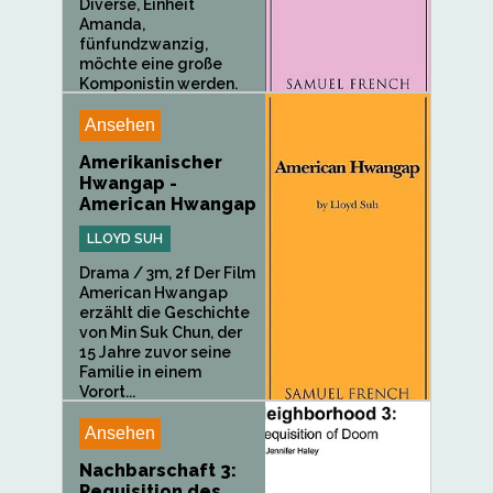
Diverse, Einheit
Amanda,
fünfundzwanzig,
möchte eine große
Komponistin werden.
Aber im Moment...
Ansehen
Amerikanischer
Hwangap -
American Hwangap
LLOYD SUH
Drama / 3m, 2f Der Film
American Hwangap
erzählt die Geschichte
von Min Suk Chun, der
15 Jahre zuvor seine
Familie in einem
Vorort...
Ansehen
Nachbarschaft 3:
Requisition des