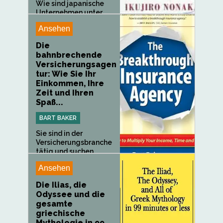
Wie sind japanische
Unternehmen unter
anderem in...
Ansehen
Die
bahnbrechende
Versicherungsagen
tur: Wie Sie Ihr
Einkommen, Ihre
Zeit und Ihren
Spaß...
BART BAKER
Sie sind in der
Versicherungsbranche
tätig und suchen...
Ansehen
Die Ilias, die
Odyssee und die
gesamte
griechische
Mythologie in 99